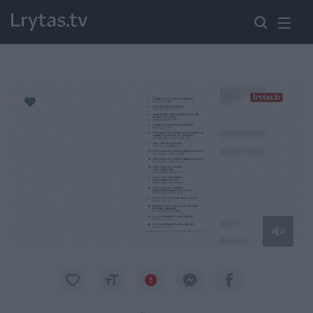
Paremkite Ukrainą