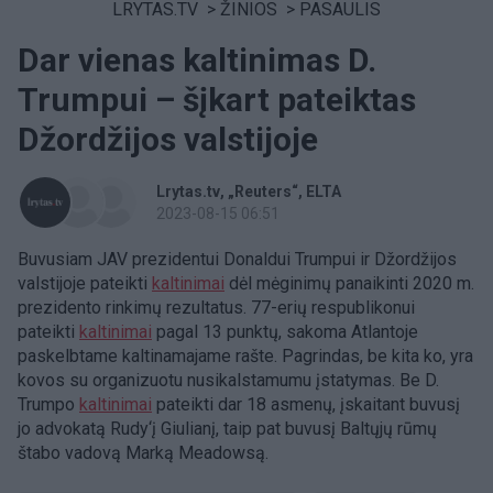
LRYTAS.TV
>
ŽINIOS
>
PASAULIS
Dar vienas kaltinimas D.
Trumpui – šįkart pateiktas
Džordžijos valstijoje
Lrytas.tv
„Reuters“
ELTA
2023-08-15 06:51
Buvusiam JAV prezidentui Donaldui Trumpui ir Džordžijos
valstijoje pateikti
kaltinimai
dėl mėginimų panaikinti 2020 m.
prezidento rinkimų rezultatus. 77-erių respublikonui
pateikti
kaltinimai
pagal 13 punktų, sakoma Atlantoje
paskelbtame kaltinamajame rašte. Pagrindas, be kita ko, yra
kovos su organizuotu nusikalstamumu įstatymas. Be D.
Trumpo
kaltinimai
pateikti dar 18 asmenų, įskaitant buvusį
jo advokatą Rudy‘į Giulianį, taip pat buvusį Baltųjų rūmų
štabo vadovą Marką Meadowsą.