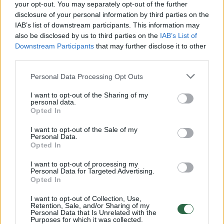
Žiūrimiausi įrašai
your opt-out. You may separately opt-out of the further
disclosure of your personal information by third parties on the
IAB’s list of downstream participants. This information may
also be disclosed by us to third parties on the
IAB’s List of
00:00:30
Vaizdai iš tragiškos avarijos Vilniaus r.: dviejų moterų ir
Downstream Participants
that may further disclose it to other
vaiko gyvybių išgelbėti nepavyko
third parties.
Žinios
|
Lietuvos diena
Personal Data Processing Opt Outs
I want to opt-out of the Sharing of my
personal data.
00:00:57
Savaitės vidurys nusimato karštas: temperatūra kils iki
Opted In
32 laipsnių šilumos
I want to opt-out of the Sale of my
Žinios
|
Orai
Personal Data.
Opted In
I want to opt-out of processing my
00:00:59
Nufilmavo, kaip patvino Vilniaus Vakarinis aplinkkelis:
Personal Data for Targeted Advertising.
Opted In
vaizdas pribloškia
Žinios
|
Lietuvos diena
I want to opt-out of Collection, Use,
Retention, Sale, and/or Sharing of my
Personal Data that Is Unrelated with the
Purposes for which it was collected.