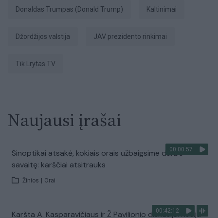
Donaldas Trumpas (Donald Trump)
kaltinimai
Džordžijos valstija
JAV prezidento rinkimai
tik Lrytas.TV
Naujausi įrašai
00:00:57
Sinoptikai atsakė, kokiais orais užbaigsime darbo
savaitę: karščiai atsitrauks
Žinios
|
Orai
00:42:12
Karšta A. Kasparavičiaus ir Ž Pavilionio diskusija: Rusija