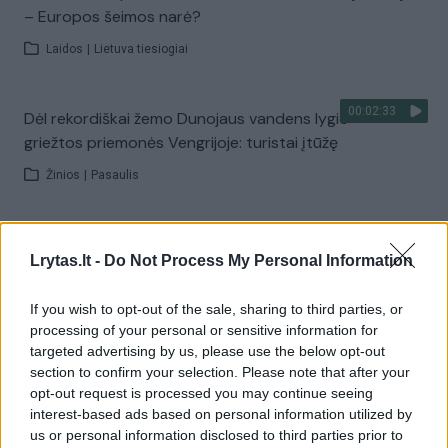
– Europos šeimos narė?
Laidos
|
Lietuva tiesiogiai
00:02:33
Dėl rekordiškai žemo Dunojaus vandens lygio –
griežtos priemonės Vengrijoje: turistai įtūžę
Žinios
|
Pasaulis
00:04:00
Kuprines pasvėrę specialistai įspėja apie pavojingą
Lrytas.lt -
Do Not Process My Personal Information
įprotį: tą daro daugiau nei pusė pradinukų
Žinios
|
Lietuvos diena
If you wish to opt-out of the sale, sharing to third parties, or
processing of your personal or sensitive information for
targeted advertising by us, please use the below opt-out
Visi įrašai
section to confirm your selection. Please note that after your
opt-out request is processed you may continue seeing
interest-based ads based on personal information utilized by
us or personal information disclosed to third parties prior to