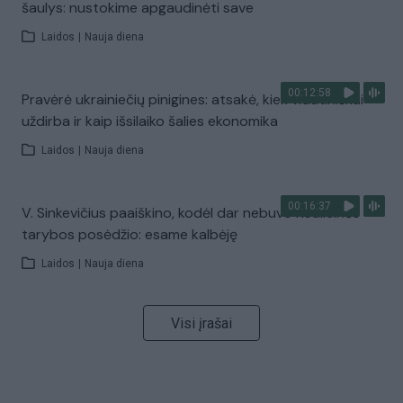
šaulys: nustokime apgaudinėti save
Laidos
|
Nauja diena
00:12:58
Pravėrė ukrainiečių pinigines: atsakė, kiek vidutiniškai
uždirba ir kaip išsilaiko šalies ekonomika
Laidos
|
Nauja diena
00:16:37
V. Sinkevičius paaiškino, kodėl dar nebuvo Koalicinės
tarybos posėdžio: esame kalbėję
Laidos
|
Nauja diena
Visi įrašai