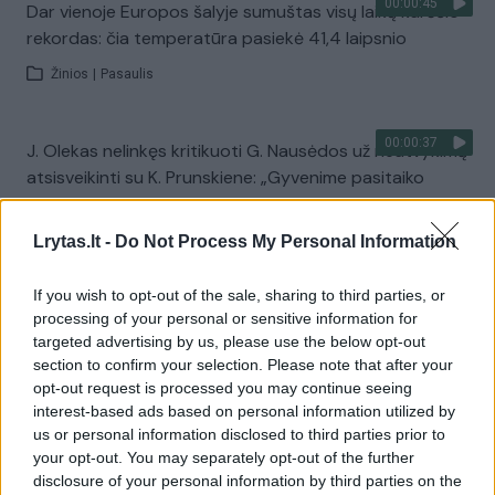
00:00:45
Dar vienoje Europos šalyje sumuštas visų laikų karščio
rekordas: čia temperatūra pasiekė 41,4 laipsnio
Žinios
|
Pasaulis
00:00:37
J. Olekas nelinkęs kritikuoti G. Nausėdos už neatvykimą
atsisveikinti su K. Prunskiene: „Gyvenime pasitaiko
visokių situacijų“
Lrytas.lt -
Žinios
|
Lietuvos diena
Do Not Process My Personal Information
If you wish to opt-out of the sale, sharing to third parties, or
Visi įrašai
processing of your personal or sensitive information for
targeted advertising by us, please use the below opt-out
section to confirm your selection. Please note that after your
opt-out request is processed you may continue seeing
Žiūrimiausi įrašai
interest-based ads based on personal information utilized by
us or personal information disclosed to third parties prior to
your opt-out. You may separately opt-out of the further
disclosure of your personal information by third parties on the
00:00:49