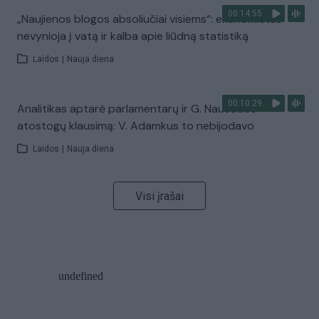
00:14:55
„Naujienos blogos absoliučiai visiems“: ekonomistas
nevynioja į vatą ir kalba apie liūdną statistiką
Laidos
|
Nauja diena
00:10:29
Analitikas aptarė parlamentarų ir G. Nausėdos
atostogų klausimą: V. Adamkus to nebijodavo
Laidos
|
Nauja diena
Visi įrašai