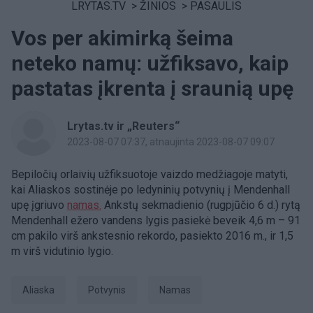
LRYTAS.TV
>
ŽINIOS
>
PASAULIS
Vos per akimirką šeima
neteko namų: užfiksavo, kaip
pastatas įkrenta į sraunią upę
Lrytas.tv ir „Reuters“
2023-08-07 07:37
, atnaujinta 2023-08-07 09:07
Bepiločių orlaivių užfiksuotoje vaizdo medžiagoje matyti,
kai Aliaskos sostinėje po ledyninių potvynių į Mendenhall
upę įgriuvo
namas.
Ankstų sekmadienio (rugpjūčio 6 d.) rytą
Mendenhall ežero vandens lygis pasiekė beveik 4,6 m – 91
cm pakilo virš ankstesnio rekordo, pasiekto 2016 m., ir 1,5
m virš vidutinio lygio.
Aliaska
potvynis
Namas