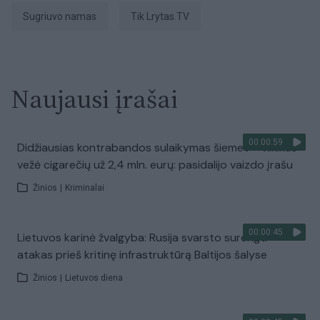
sugriuvo namas
tik Lrytas.TV
Naujausi įrašai
00:00:59
Didžiausias kontrabandos sulaikymas šiemet – vilkikas
vežė cigarečių už 2,4 mln. eurų: pasidalijo vaizdo įrašu
Žinios
|
Kriminalai
00:00:45
Lietuvos karinė žvalgyba: Rusija svarsto surengti
atakas prieš kritinę infrastruktūrą Baltijos šalyse
Žinios
|
Lietuvos diena