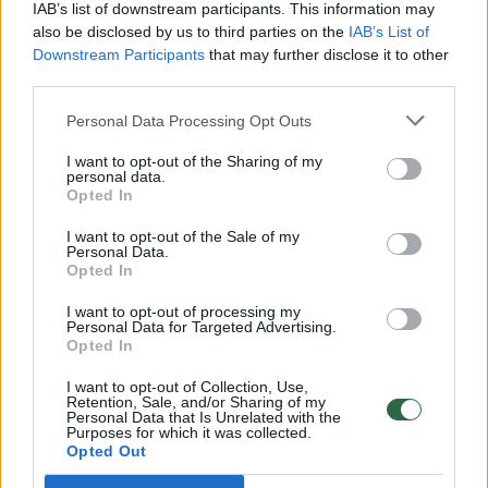
Pateikė daugiau detalių apie iš tėvų paimtus šešis
IAB’s list of downstream participants. This information may
vaikus: jiems kilusi grėsmė
also be disclosed by us to third parties on the
IAB’s List of
Downstream Participants
that may further disclose it to other
Žinios
|
Lietuvos diena
third parties.
Personal Data Processing Opt Outs
00:00:30
Vaizdai iš tragiškos avarijos Vilniaus r.: dviejų moterų ir
I want to opt-out of the Sharing of my
vaiko gyvybių išgelbėti nepavyko
personal data.
Opted In
Žinios
|
Lietuvos diena
I want to opt-out of the Sale of my
Personal Data.
Opted In
00:00:59
Nufilmavo, kaip patvino Vilniaus Vakarinis aplinkkelis:
vaizdas pribloškia
I want to opt-out of processing my
Personal Data for Targeted Advertising.
Žinios
|
Lietuvos diena
Opted In
I want to opt-out of Collection, Use,
Retention, Sale, and/or Sharing of my
00:02:01
„Pagarba pirmajai premjerei“: pasidalijo jautriais
Personal Data that Is Unrelated with the
Purposes for which it was collected.
prisiminimais apie Kazimierą Prunskienę
Opted Out
Žinios
|
Lietuvos diena