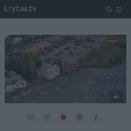
Paremkite Ukrainą