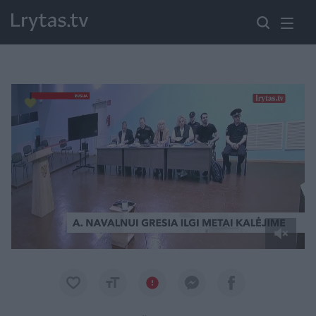
Paremkite Ukrainą