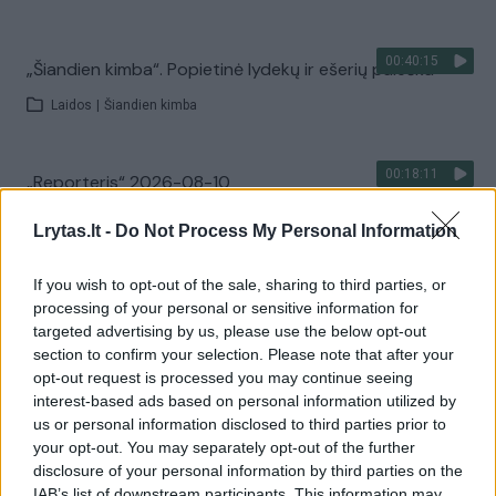
00:40:15
„Šiandien kimba“. Popietinė lydekų ir ešerių paieška
Laidos
|
Šiandien kimba
00:18:11
„Reporteris“ 2026-08-10
Laidos
|
Reporteris
Lrytas.lt -
Do Not Process My Personal Information
If you wish to opt-out of the sale, sharing to third parties, or
Visi įrašai
processing of your personal or sensitive information for
targeted advertising by us, please use the below opt-out
section to confirm your selection. Please note that after your
opt-out request is processed you may continue seeing
Žiūrimiausi įrašai
interest-based ads based on personal information utilized by
us or personal information disclosed to third parties prior to
your opt-out. You may separately opt-out of the further
00:00:30
disclosure of your personal information by third parties on the
Vaizdai iš tragiškos avarijos Vilniaus r.: dviejų moterų ir
IAB’s list of downstream participants. This information may