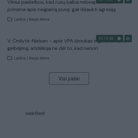
Vilniui paskelbus, kad rusų kalba nebeaptarnaus –
primena apie neigiamą pusę: gali iššaukti agresiją
Laidos
|
Nauja diena
00:15:08
V. Čmilytė-Nielsen – apie VPA išmokas ir gimstamumo
gelbėjimą: atidėlioja ne dėl to, kad nenori
Laidos
|
Nauja diena
Visi įrašai