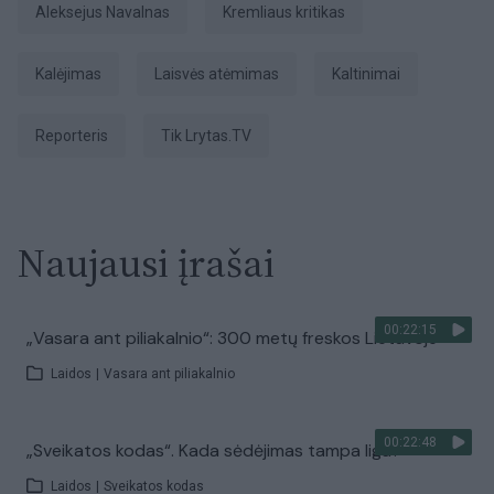
Aleksejus Navalnas
Kremliaus kritikas
kalėjimas
laisvės atėmimas
kaltinimai
Reporteris
tik Lrytas.TV
Naujausi įrašai
00:22:15
„Vasara ant piliakalnio“: 300 metų freskos Lietuvoje
Laidos
|
Vasara ant piliakalnio
00:22:48
„Sveikatos kodas“. Kada sėdėjimas tampa liga?
Laidos
|
Sveikatos kodas