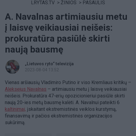
LRYTAS.TV
>
ŽINIOS
>
PASAULIS
A. Navalnas artimiausiu metu
į laisvę veikiausiai neišeis:
prokuratūra pasiūlė skirti
naują bausmę
„Lietuvos ryto“ televizija
2023-08-04 13:52
Vienas aršiausių Vladimiro Putino ir viso Kremliaus kritikų –
Aleksejus Navalnas
– artimiausiu metu į laisvę veikiausiai
neišeis. Prokuratūra 47-erių opozicionieriui pasiūlė skirti
naują 20-ies metų bausmę kalėti. A. Navalnui pateikti 6
kaltinimai,
įskaitant ekstremistinės veiklos kurstymą,
finansavimą ir pačios ekstremistinės organizacijos
sukūrimą.