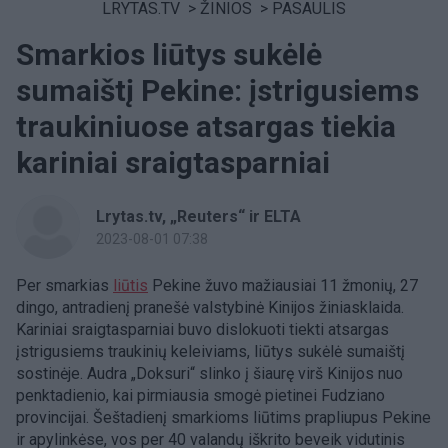
LRYTAS.TV
>
ŽINIOS
>
PASAULIS
Smarkios liūtys sukėlė
sumaištį Pekine: įstrigusiems
traukiniuose atsargas tiekia
kariniai sraigtasparniai
Lrytas.tv, „Reuters“ ir ELTA
2023-08-01 07:38
Per smarkias
liūtis
Pekine žuvo mažiausiai 11 žmonių, 27
dingo, antradienį pranešė valstybinė Kinijos žiniasklaida.
Kariniai sraigtasparniai buvo dislokuoti tiekti atsargas
įstrigusiems traukinių keleiviams, liūtys sukėlė sumaištį
sostinėje. Audra „Doksuri“ slinko į šiaurę virš Kinijos nuo
penktadienio, kai pirmiausia smogė pietinei Fudziano
provincijai. Šeštadienį smarkioms liūtims prapliupus Pekine
ir apylinkėse, vos per 40 valandų iškrito beveik vidutinis