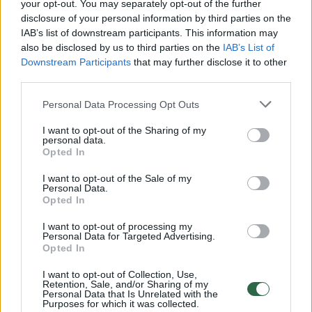
Žiūrimiausi įrašai
your opt-out. You may separately opt-out of the further
disclosure of your personal information by third parties on the
IAB’s list of downstream participants. This information may
also be disclosed by us to third parties on the
IAB’s List of
00:00:30
Vaizdai iš tragiškos avarijos Vilniaus r.: dviejų moterų ir
Downstream Participants
that may further disclose it to other
vaiko gyvybių išgelbėti nepavyko
third parties.
Žinios
|
Lietuvos diena
Personal Data Processing Opt Outs
I want to opt-out of the Sharing of my
00:00:57
personal data.
Savaitės vidurys nusimato karštas: temperatūra kils iki
Opted In
32 laipsnių šilumos
I want to opt-out of the Sale of my
Žinios
|
Orai
Personal Data.
Opted In
I want to opt-out of processing my
00:00:59
Nufilmavo, kaip patvino Vilniaus Vakarinis aplinkkelis:
Personal Data for Targeted Advertising.
vaizdas pribloškia
Opted In
Žinios
|
Lietuvos diena
I want to opt-out of Collection, Use,
Retention, Sale, and/or Sharing of my
Personal Data that Is Unrelated with the
Purposes for which it was collected.