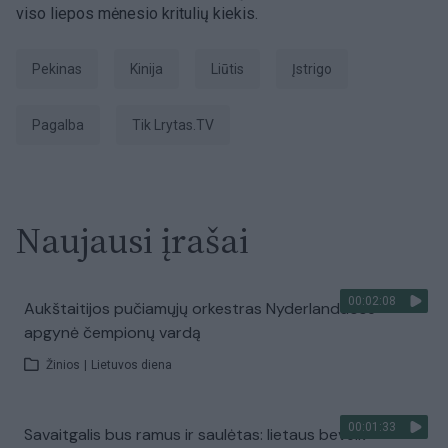
viso liepos mėnesio kritulių kiekis.
Pekinas
Kinija
liūtis
įstrigo
pagalba
tik Lrytas.TV
Naujausi įrašai
00:02:08
Aukštaitijos pučiamųjų orkestras Nyderlanduose
apgynė čempionų vardą
Žinios
|
Lietuvos diena
00:01:33
Savaitgalis bus ramus ir saulėtas: lietaus beveik