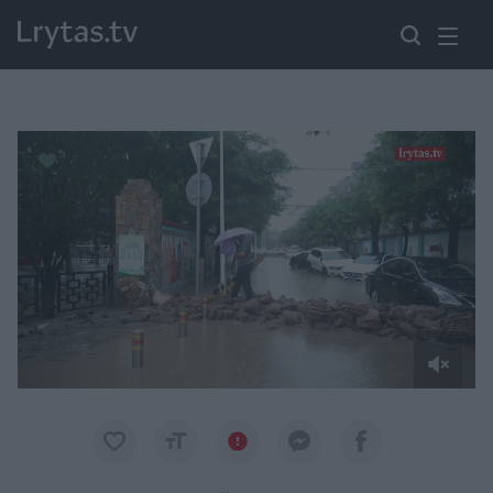
Paremkite Ukrainą