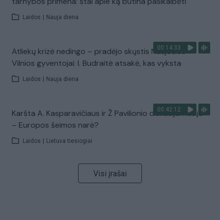
tarnybos primena: štai apie ką būtina pasikalbėti
Laidos
|
Nauja diena
00:14:33
Atliekų krizė nedingo – pradėjo skųstis Naujosios
Vilnios gyventojai: I. Budraitė atsakė, kas vyksta
Laidos
|
Nauja diena
00:42:12
Karšta A. Kasparavičiaus ir Ž Pavilionio diskusija: Rusija
– Europos šeimos narė?
Laidos
|
Lietuva tiesiogiai
Visi įrašai