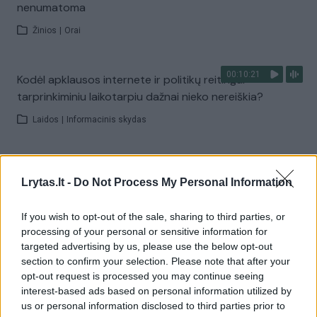
nenumatoma
Žinios
|
Orai
00:10:21
Kodėl apklausos internete ir politikų reitingai
tarprinkiminiu laikotarpiu dažnai nieko nereiškia?
Laidos
|
Informacinis skydas
00:15:25
Ruošiantis naujiems mokslo metams – vaikų teisių
Lrytas.lt -
Do Not Process My Personal Information
tarnybos primena: štai apie ką būtina pasikalbėti
Laidos
|
Nauja diena
If you wish to opt-out of the sale, sharing to third parties, or
processing of your personal or sensitive information for
targeted advertising by us, please use the below opt-out
Visi įrašai
section to confirm your selection. Please note that after your
opt-out request is processed you may continue seeing
interest-based ads based on personal information utilized by
us or personal information disclosed to third parties prior to