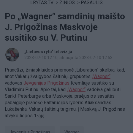
LRYTAS.TV
>
ŽINIOS
>
PASAULIS
Po „Wagner“ samdinių maišto
J. Prigožinas Maskvoje
susitiko su V. Putinu
„Lietuvos ryto“ televizija
2023-07-10 12:10
, atnaujinta 2023-07-10 12:53
Prancūzų žiniasklaidos priemonė „Liberation“ skelbia, kad,
anot Vakarų žvalgybos šaltinių, grupuotės
„Wagner“
vadovas
Jevgenijus Prigožinas
Kremliuje susitiko su
Vladimiru Putinu. Apie tai, kad
„Wagner“
vadeiva gali būti
Sankt Peterburge arba Maskvoje, praėjusios savaitės
pabaigoje pranešė Baltarusijos lyderis Aliaksandras
Lukašenka. Vakarų šaltinių teigimu, į Maskvą J. Prigožinas
atvyko liepos 1-ąją.
Jevgenijus Prigožinas
Wagner