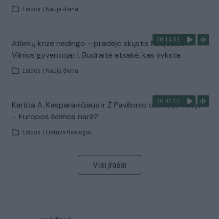
Laidos
|
Nauja diena
00:14:33
Atliekų krizė nedingo – pradėjo skųstis Naujosios
Vilnios gyventojai: I. Budraitė atsakė, kas vyksta
Laidos
|
Nauja diena
00:42:12
Karšta A. Kasparavičiaus ir Ž Pavilionio diskusija: Rusija
– Europos šeimos narė?
Laidos
|
Lietuva tiesiogiai
Visi įrašai