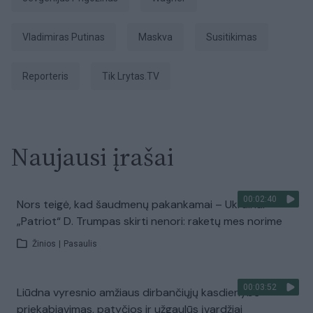
Vladimiras Putinas
Maskva
susitikimas
Reporteris
tik Lrytas.TV
Naujausi įrašai
00:02:40
Nors teigė, kad šaudmenų pakankamai – Ukrainai
„Patriot“ D. Trumpas skirti nenori: raketų mes norime
Žinios
|
Pasaulis
00:03:52
Liūdna vyresnio amžiaus dirbančiųjų kasdienybė –
priekabiavimas, patyčios ir užgaulūs įvardžiai