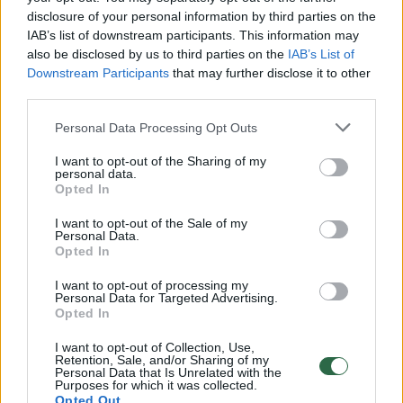
disclosure of your personal information by third parties on the
IAB’s list of downstream participants. This information may
00:00:30
also be disclosed by us to third parties on the
IAB’s List of
Vaizdai iš tragiškos avarijos Vilniaus r.: dviejų moterų ir
Downstream Participants
that may further disclose it to other
vaiko gyvybių išgelbėti nepavyko
third parties.
Žinios
|
Lietuvos diena
Personal Data Processing Opt Outs
I want to opt-out of the Sharing of my
00:00:57
Savaitės vidurys nusimato karštas: temperatūra kils iki
personal data.
Opted In
32 laipsnių šilumos
Žinios
I want to opt-out of the Sale of my
|
Orai
Personal Data.
Opted In
00:00:59
Nufilmavo, kaip patvino Vilniaus Vakarinis aplinkkelis:
I want to opt-out of processing my
Personal Data for Targeted Advertising.
vaizdas pribloškia
Opted In
Žinios
|
Lietuvos diena
I want to opt-out of Collection, Use,
Retention, Sale, and/or Sharing of my
Personal Data that Is Unrelated with the
Purposes for which it was collected.
00:15:54
V. Zalužno pasisakymą laiko bandymu įsitvirtinti
Opted Out