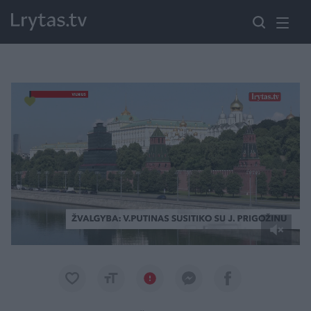
Paremkite Ukrainą