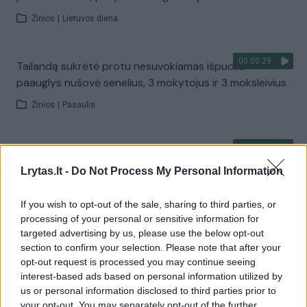
Žinios
|
Lietuvos diena
00:00:29
Tailandą sukrėtė protu nesuvokiamas išpuolis:
paauglys nušovė senelius, 3 mokytojus ir 3 moksleivius
Žinios
|
Pasaulis
00:02:08
Aukštaitijos pučiamųjų orkestras Nyderlanduose
apgynė čempionų vardą
Lrytas.lt -
Do Not Process My Personal Information
Žinios
|
Lietuvos diena
If you wish to opt-out of the sale, sharing to third parties, or
processing of your personal or sensitive information for
targeted advertising by us, please use the below opt-out
Visi įrašai
section to confirm your selection. Please note that after your
opt-out request is processed you may continue seeing
interest-based ads based on personal information utilized by
us or personal information disclosed to third parties prior to
Žiūrimiausi įrašai
your opt-out. You may separately opt-out of the further