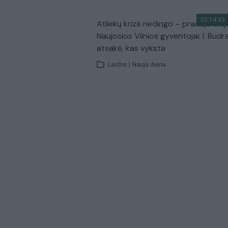
00:14:33
Atliekų krizė nedingo – pradėjo skų
Naujosios Vilnios gyventojai: I. Budr
atsakė, kas vyksta
Laidos
|
Nauja diena