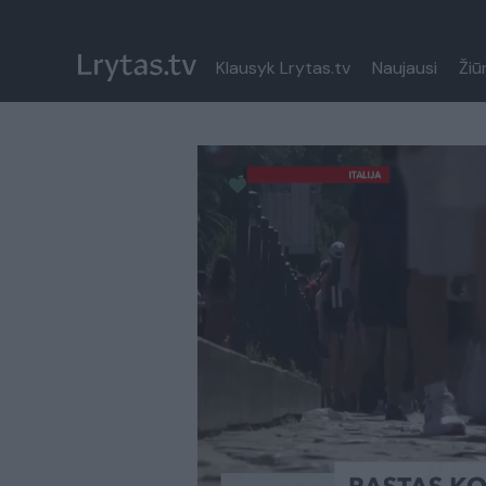
Klausyk Lrytas.tv
Naujausi
Žiū
Paremkite Ukrainą