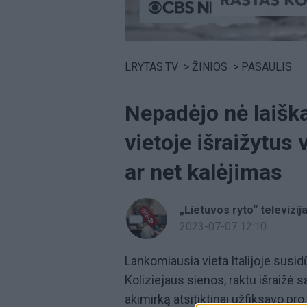
Volume
0%
LRYTAS.TV
>
ŽINIOS
>
PASAULIS
Nepadėjo nė laišk
vietoje išraižytus 
ar net kalėjimas
„Lietuvos ryto“ televizij
2023-07-07 12:10
Lankomiausia vieta Italijoje susi
Koliziejaus sienos, raktu išraižė 
akimirką atsitiktinai užfiksavo pro