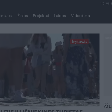
1°C, Viln
rimiausi
Žinios
Projektai
Laidos
Videoteka
Žiū