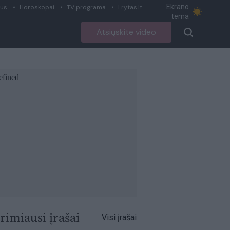
Ekrano
ius
Horoskopai
TV programa
Lrytas.lt
tema
Atsiųskite video
rimiausi įrašai
Visi įrašai