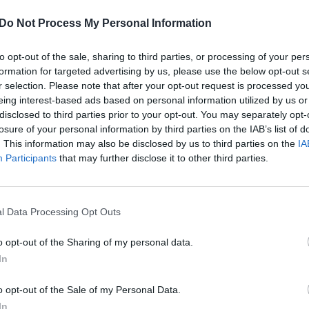
jo paieškos operacija. Skelbiama, kad porelę susekė
įsit
Do Not Process My Personal Information
net
teritorijos. Paaiškėjo, kad Koliziejų išniekino
ungtinės Karalystės Bristolio mieste lengvojo
to opt-out of the sale, sharing to third parties, or processing of your per
as Dimitrovas.
formation for targeted advertising by us, please use the below opt-out s
r selection. Please note that after your opt-out request is processed y
eing interest-based ads based on personal information utilized by us or
zmas
turistai
Italija
Reporteris
disclosed to third parties prior to your opt-out. You may separately opt-
losure of your personal information by third parties on the IAB’s list of
. This information may also be disclosed by us to third parties on the
IA
Participants
that may further disclose it to other third parties.
l Data Processing Opt Outs
Visi įrašai
o opt-out of the Sharing of my personal data.
In
2:40
00:03:52
mai –
Liūdna vyresnio amžiaus dirbančiųjų
nenori:
kasdienybė – priekabiavimas, patyčios ir
o opt-out of the Sale of my Personal Data.
užgaulūs įvardžiai
In