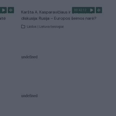
00:42:12
stis
Karšta A. Kasparavičiaus ir Ž Pavilionio
aitė
diskusija: Rusija – Europos šeimos narė?
Laidos
|
Lietuva tiesiogiai