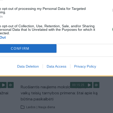
Žinios
|
Lietuvos diena
to opt-out of processing my Personal Data for Targeted
ing.
In
0:29
00:02:08
mas
Aukštaitijos pučiamųjų orkestras
o opt-out of Collection, Use, Retention, Sale, and/or Sharing
ersonal Data that Is Unrelated with the Purposes for which it
3
Nyderlanduose apgynė čempionų vardą
lected.
Out
Žinios
|
Lietuvos diena
CONFIRM
TV
Data Deletion
Data Access
Privacy Policy
Visi įrašai
00:15:25
ų
Ruošiantis naujiems mokslo metams –
ažnai
vaikų teisių tarnybos primena: štai apie ką
būtina pasikalbėti
Laidos
|
Nauja diena