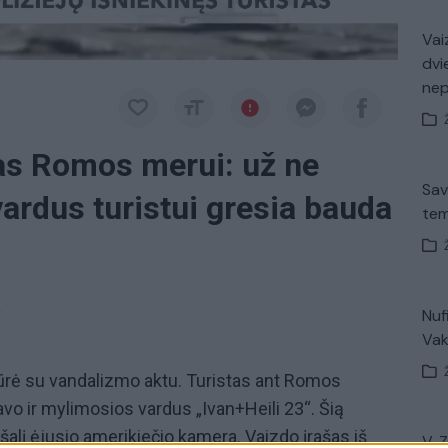
Vaiz
dvi
ne
as Romos merui: už ne
Sav
vardus turistui gresia bauda
tem
a
Nuf
Vak
dūrė su vandalizmo aktu. Turistas ant Romos
savo ir mylimosios vardus „Ivan+Heili 23“. Šią
 šalį ėjusio amerikiečio kamera. Vaizdo įrašas iš
V. 