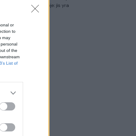
virtinti Ukrainos politikoje: jis yra
eisus
Laidos
|
Nauja diena
sonal or
ection to
ou may
 personal
out of the
 downstream
B’s List of