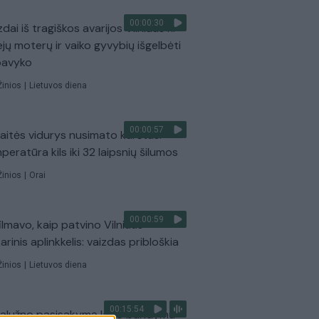
00:00:30
dai iš tragiškos avarijos Vilniaus r.:
ejų moterų ir vaiko gyvybių išgelbėti
pavyko
Žinios
|
Lietuvos diena
00:00:57
aitės vidurys nusimato karštas:
peratūra kils iki 32 laipsnių šilumos
Žinios
|
Orai
00:00:59
ilmavo, kaip patvino Vilniaus
arinis aplinkkelis: vaizdas pribloškia
Žinios
|
Lietuvos diena
00:15:54
Zalužno pasisakymą laiko bandymu