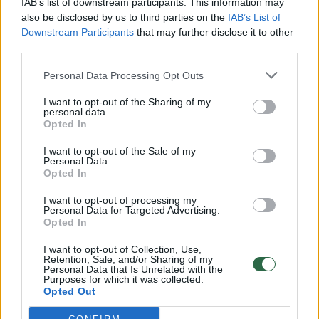
IAB’s list of downstream participants. This information may
also be disclosed by us to third parties on the
IAB’s List of
Žinios
|
Lietuvos diena
Downstream Participants
that may further disclose it to other
third parties.
00:00:57
Savaitės vidurys nusimato karštas: temperatūra kils iki
Personal Data Processing Opt Outs
32 laipsnių šilumos
I want to opt-out of the Sharing of my
Žinios
|
Orai
personal data.
Opted In
I want to opt-out of the Sale of my
00:15:54
V. Zalužno pasisakymą laiko bandymu įsitvirtinti
Personal Data.
Ukrainos politikoje: jis yra neteisus
Opted In
Laidos
|
Nauja diena
I want to opt-out of processing my
Personal Data for Targeted Advertising.
Opted In
00:05:25
K. Prunskienės brolis prisiminė jaudinančią akimirką
I want to opt-out of Collection, Use,
Retention, Sale, and/or Sharing of my
prieš mirtį: „Tai buvo simbolinis mūsų pagerbimo
Personal Data that Is Unrelated with the
ženklas“
Purposes for which it was collected.
Opted Out
Žinios
|
Lietuvos diena