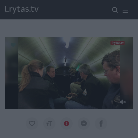
Paremkite Ukrainą