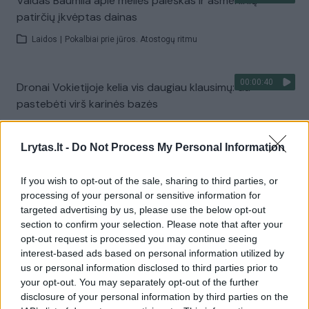
Vaidas Baumila apie meilės paieškas ir asmeninių
patirčių įkvėptas dainas
Laidos
|
Pokalbiai prie jūros. Atostogų ritmu
00:00:40
Dronai Vokietijoje kelia vis daugiau klausimų: du
pastebėti virš karinės bazės
Žinios
|
Pasaulis
Lrytas.lt -
Do Not Process My Personal Information
Visi įrašai
If you wish to opt-out of the sale, sharing to third parties, or
processing of your personal or sensitive information for
targeted advertising by us, please use the below opt-out
section to confirm your selection. Please note that after your
Žiūrimiausi įrašai
opt-out request is processed you may continue seeing
interest-based ads based on personal information utilized by
us or personal information disclosed to third parties prior to
your opt-out. You may separately opt-out of the further
00:00:30
Vaizdai iš tragiškos avarijos Vilniaus r.: dviejų moterų ir
disclosure of your personal information by third parties on the
vaiko gyvybių išgelbėti nepavyko