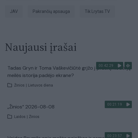
JAV
pakrančių apsauga
tik Lrytas.TV
Naujausi įrašai
00:42:29
Tadas Gryn ir Toma Vaškevičiūtė grįžo į praeitį: kodėl jų
meilės istorija padėjo ekrane?
Žinios
|
Lietuvos diena
00:21:19
„Žinios“ 2026-08-08
Laidos
|
Žinios
00:23:57