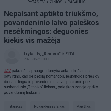
LRYTAS.TV
>
ŽINIOS
>
PASAULIS
Nepaisant aptikto triukšmo,
povandeninio laivo paieškos
nesėkmingos: deguonies
kiekis vis mažėja
Lrytas.tv, „Reuters“ ir ELTA
2023-06-21 08:10
JAV
pakrančių apsaugos tarnyba anksti trečiadienį
patvirtino, kad gelbėtojų komandos, ieškančios prieš dvi
dienas dingusio povandeninio laivo, panirusio prie
nuskendusio „Titaniko“ liekanų, paieškos zonoje aptiko
povandeninį triukšmą.
Titanikas
povandeninis laivas
paieškos