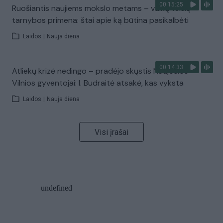
00:15:25
Ruošiantis naujiems mokslo metams – vaikų teisių
tarnybos primena: štai apie ką būtina pasikalbėti
Laidos
|
Nauja diena
00:14:33
Atliekų krizė nedingo – pradėjo skųstis Naujosios
Vilnios gyventojai: I. Budraitė atsakė, kas vyksta
Laidos
|
Nauja diena
Visi įrašai