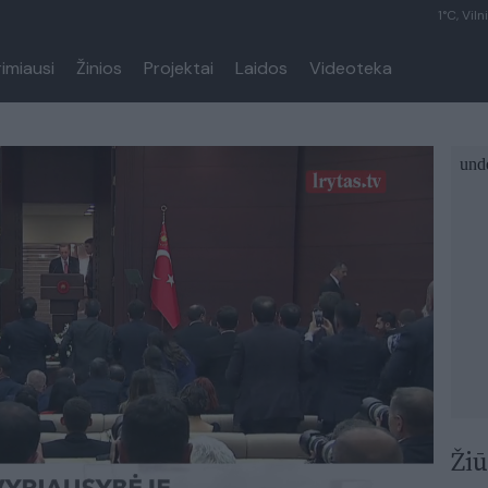
1°C, Viln
rimiausi
Žinios
Projektai
Laidos
Videoteka
Žiū