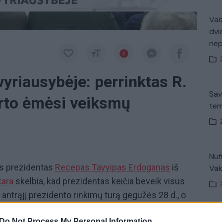
Vaiz
dvi
ne
vyriausybėje: perrinktas R.
Sav
arto ėmėsi veiksmų
tem
a
Nuf
vęs prezidentas
Recepas Tayyipas Erdoganas
iš
Vak
ara
skelbia, kad prezidentas keičia beveik visus
 antrąjį prezidento rinkimų turą gegužės 28 d., o
tybei vadovaus dar penkerius metus. Per
V. 
Do Not Process My Personal Information