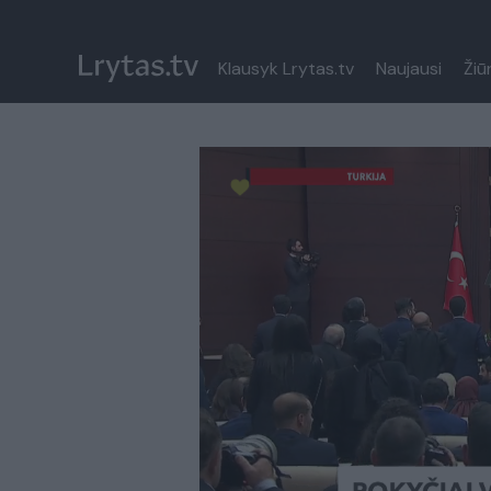
Klausyk Lrytas.tv
Naujausi
Žiū
Paremkite Ukrainą