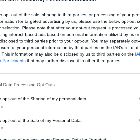
 didinti Turkijos įtaką pasaulyje, pagerinti šalies
įsit
tituciją.
net
to opt-out of the sale, sharing to third parties, or processing of your per
formation for targeted advertising by us, please use the below opt-out s
Tayyipas Erdoganas
Turkijos vyriausybė
r selection. Please note that after your opt-out request is processed y
eing interest-based ads based on personal information utilized by us or
disclosed to third parties prior to your opt-out. You may separately opt-
losure of your personal information by third parties on the IAB’s list of
. This information may also be disclosed by us to third parties on the
IA
Participants
that may further disclose it to other third parties.
Visi įrašai
l Data Processing Opt Outs
o opt-out of the Sharing of my personal data.
2:40
00:03:52
mai –
Liūdna vyresnio amžiaus dirbančiųjų
In
nenori:
kasdienybė – priekabiavimas, patyčios ir
užgaulūs įvardžiai
o opt-out of the Sale of my Personal Data.
In
Žinios
|
Lietuvos diena
to opt-out of processing my Personal Data for Targeted