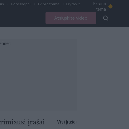
Ekrano
ius
Horoskopai
TV programa
Lrytas.lt
tema
Atsiųskite video
rimiausi įrašai
Visi įrašai