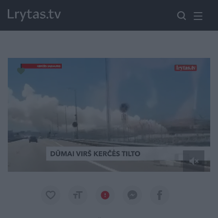
Paremkite Ukrainą