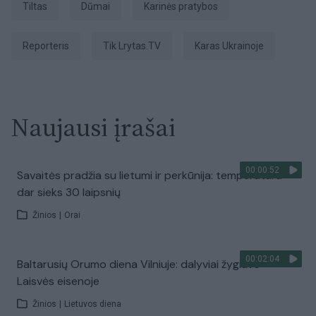
tiltas
dūmai
karinės pratybos
Reporteris
tik Lrytas.TV
karas Ukrainoje
Naujausi įrašai
00:00:52
Savaitės pradžia su lietumi ir perkūnija: temperatūra
dar sieks 30 laipsnių
Žinios
|
Orai
00:02:04
Baltarusių Orumo diena Vilniuje: dalyviai žygiavo
Laisvės eisenoje
Žinios
|
Lietuvos diena