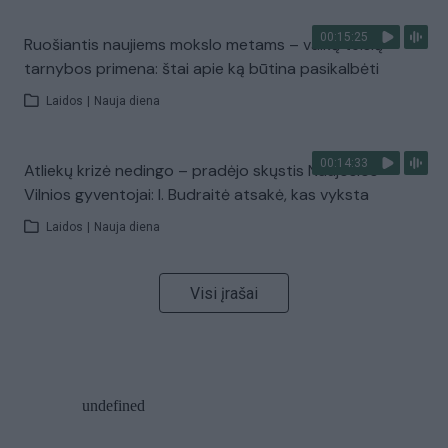
00:15:25
Ruošiantis naujiems mokslo metams – vaikų teisių
tarnybos primena: štai apie ką būtina pasikalbėti
Laidos
|
Nauja diena
00:14:33
Atliekų krizė nedingo – pradėjo skųstis Naujosios
Vilnios gyventojai: I. Budraitė atsakė, kas vyksta
Laidos
|
Nauja diena
Visi įrašai