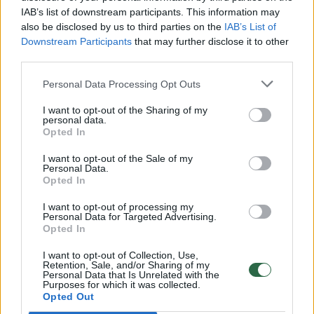
00:00:30
IAB’s list of downstream participants. This information may
Vaizdai iš tragiškos avarijos Vilniaus r.: dviejų moterų ir
also be disclosed by us to third parties on the
IAB’s List of
vaiko gyvybių išgelbėti nepavyko
Downstream Participants
that may further disclose it to other
Žinios
|
Lietuvos diena
third parties.
Personal Data Processing Opt Outs
00:00:57
Savaitės vidurys nusimato karštas: temperatūra kils iki
I want to opt-out of the Sharing of my
32 laipsnių šilumos
personal data.
Opted In
Žinios
|
Orai
I want to opt-out of the Sale of my
Personal Data.
Opted In
00:15:54
V. Zalužno pasisakymą laiko bandymu įsitvirtinti
Ukrainos politikoje: jis yra neteisus
I want to opt-out of processing my
Personal Data for Targeted Advertising.
Opted In
Laidos
|
Nauja diena
I want to opt-out of Collection, Use,
Retention, Sale, and/or Sharing of my
Personal Data that Is Unrelated with the
00:00:57
Sinoptikai atsakė, kokiais orais užbaigsime darbo
Purposes for which it was collected.
savaitę: karščiai atsitrauks
Opted Out