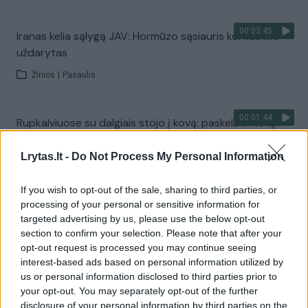
00:03:45
Iranas kelia sąlygą JAV: Hormūzo sąsiauris kol kas liks
uždarytas
Žinios
|
Pasaulis
00:01:44
Rupkalviuose su dalgiais stojo į kovą: paskelbti Metų
šienpjoviai
Lrytas.lt -
Do Not Process My Personal Information
Žinios
|
Lietuvos diena
If you wish to opt-out of the sale, sharing to third parties, or
processing of your personal or sensitive information for
Visi įrašai
targeted advertising by us, please use the below opt-out
section to confirm your selection. Please note that after your
opt-out request is processed you may continue seeing
interest-based ads based on personal information utilized by
Žiūrimiausi įrašai
us or personal information disclosed to third parties prior to
your opt-out. You may separately opt-out of the further
disclosure of your personal information by third parties on the