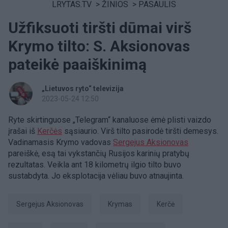
LRYTAS.TV
>
ŽINIOS
>
PASAULIS
Užfiksuoti tiršti dūmai virš
Krymo tilto: S. Aksionovas
pateikė paaiškinimą
„Lietuvos ryto“ televizija
2023-05-24 12:50
Ryte skirtinguose „Telegram“ kanaluose ėmė plisti vaizdo
įrašai iš
Kerčės
sąsiaurio. Virš tilto pasirodė tiršti demesys.
Vadinamasis Krymo vadovas
Sergejus Aksionovas
pareiškė, esą tai vykstančių Rusijos karinių pratybų
rezultatas. Veikla ant 18 kilometrų ilgio tilto buvo
sustabdyta. Jo eksplotacija vėliau buvo atnaujinta.
Sergejus Aksionovas
Krymas
Kerčė