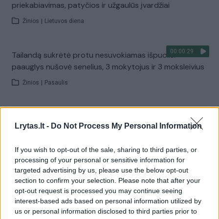
priekabiavimas, patyčios ir užgaulūs įvardžiai
Žinios
|
Lietuvos diena
00:00:29
Tailandą sukrėtė protu nesuvokiamas išpuolis:
paauglys nušovė senelius, 3 mokytojus ir 3 moksleivius
Žinios
|
Pasaulis
00:02:08
Aukštaitijos pučiamųjų orkestras Nyderlanduose
Lrytas.lt -
Do Not Process My Personal Information
apgynė čempionų vardą
Žinios
|
Lietuvos diena
If you wish to opt-out of the sale, sharing to third parties, or
processing of your personal or sensitive information for
targeted advertising by us, please use the below opt-out
Visi įrašai
section to confirm your selection. Please note that after your
opt-out request is processed you may continue seeing
interest-based ads based on personal information utilized by
us or personal information disclosed to third parties prior to