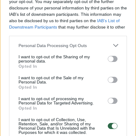
Žiūrimiausi įrašai
your opt-out. You may separately opt-out of the further
disclosure of your personal information by third parties on the
IAB’s list of downstream participants. This information may
also be disclosed by us to third parties on the
IAB’s List of
00:00:30
Vaizdai iš tragiškos avarijos Vilniaus r.: dviejų moterų ir
Downstream Participants
that may further disclose it to other
vaiko gyvybių išgelbėti nepavyko
third parties.
Žinios
|
Lietuvos diena
Personal Data Processing Opt Outs
I want to opt-out of the Sharing of my
00:00:57
personal data.
Savaitės vidurys nusimato karštas: temperatūra kils iki
Opted In
32 laipsnių šilumos
I want to opt-out of the Sale of my
Žinios
|
Orai
Personal Data.
Opted In
I want to opt-out of processing my
00:00:59
Nufilmavo, kaip patvino Vilniaus Vakarinis aplinkkelis:
Personal Data for Targeted Advertising.
vaizdas pribloškia
Opted In
Žinios
|
Lietuvos diena
I want to opt-out of Collection, Use,
Retention, Sale, and/or Sharing of my
Personal Data that Is Unrelated with the
Purposes for which it was collected.