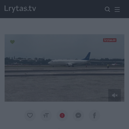
Paremkite Ukrainą