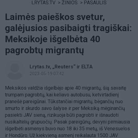
LRYTAS.TV
>
ŽINIOS
>
PASAULIS
Laimės paieškos svetur,
galėjusios pasibaigti tragiškai:
Meksikoje išgelbėta 40
pagrobtų migrantų
Lrytas.tv, „Reuters“ ir ELTA
2023-05-19 07:42
Meksikos valdžia išgelbėjo apie 40 migrantų, šią savaitę
trumpam pagrobtų, kai keliavo autobusu, ketvirtadienį
pranešė pareigūnai. Tūkstančiai migrantų, bėgančių nuo
smurto ir skurdo savo šalyse ir per Meksiką mėginančių
pasiekti JAV sieną, rizikuoja būti pagrobti ir išnaudoti
nusikaltėlių grupuočių. Pasak pareigūnų, devyni pirmiausia
išgelbėti asmenys buvo nuo 18 iki 35 metų, iš Venesuelos
ir Hondūro. Už kiekvieną asmenį reikalauta 1500 JAV