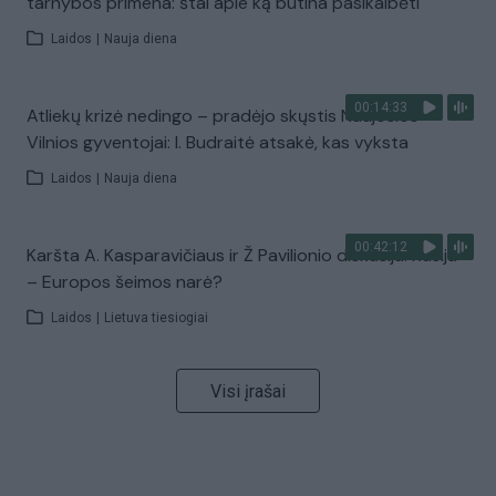
tarnybos primena: štai apie ką būtina pasikalbėti
Laidos
|
Nauja diena
00:14:33
Atliekų krizė nedingo – pradėjo skųstis Naujosios
Vilnios gyventojai: I. Budraitė atsakė, kas vyksta
Laidos
|
Nauja diena
00:42:12
Karšta A. Kasparavičiaus ir Ž Pavilionio diskusija: Rusija
– Europos šeimos narė?
Laidos
|
Lietuva tiesiogiai
Visi įrašai