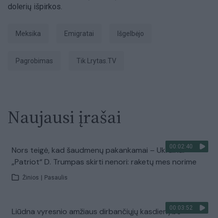
dolerių išpirkos.
Meksika
emigratai
išgelbėjo
Pagrobimas
tik Lrytas.TV
Naujausi įrašai
00:02:40
Nors teigė, kad šaudmenų pakankamai – Ukrainai
„Patriot“ D. Trumpas skirti nenori: raketų mes norime
Žinios
|
Pasaulis
00:03:52
Liūdna vyresnio amžiaus dirbančiųjų kasdienybė –