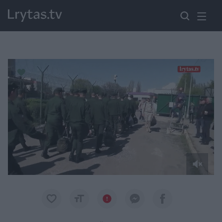
Paremkite Ukrainą