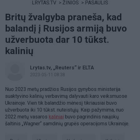
LRYTAS.TV
>
ŽINIOS
>
PASAULIS
Britų žvalgyba praneša, kad
balandį į Rusijos armiją buvo
užverbuota dar 10 tūkst.
kalinių
Lrytas.tv, „Reuters“ ir ELTA
2023-05-11 08:38
Nuo 2023 metų pradžios Rusijos gynybos ministerija
suaktyvino kalinių verbavimą dalyvauti karo veiksmuose
Ukrainoje. Vien tik balandžio mėnesį tikriausiai buvo
užverbuota iki 10 tūkst. nuteistųjų. Kaip pažymima, nuo
2022 metų vasaros
kaliniai
buvo pagrindinis naujokų
šaltinis „Wagner“ samdinių grupės operacijoms Ukrainoje.