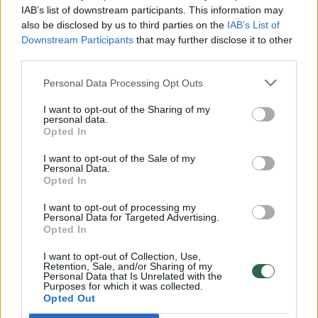
00:00:30
Vaizdai iš tragiškos avarijos Vilniaus r.: dviejų moterų ir
IAB’s list of downstream participants. This information may
also be disclosed by us to third parties on the
IAB’s List of
vaiko gyvybių išgelbėti nepavyko
Downstream Participants
that may further disclose it to other
Žinios
|
Lietuvos diena
third parties.
Personal Data Processing Opt Outs
00:00:57
Savaitės vidurys nusimato karštas: temperatūra kils iki
I want to opt-out of the Sharing of my
32 laipsnių šilumos
personal data.
Opted In
Žinios
|
Orai
I want to opt-out of the Sale of my
Personal Data.
Opted In
00:00:59
Nufilmavo, kaip patvino Vilniaus Vakarinis aplinkkelis:
vaizdas pribloškia
I want to opt-out of processing my
Personal Data for Targeted Advertising.
Opted In
Žinios
|
Lietuvos diena
I want to opt-out of Collection, Use,
Retention, Sale, and/or Sharing of my
00:00:55
Personal Data that Is Unrelated with the
Avarija Vilniuje: į stotelę įsirėžęs automobilis sužalojo
Purposes for which it was collected.
dvi moteris
Opted Out