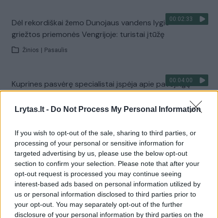
00:02:33
Dėl rekordiškai žemo Dunojaus vandens lygio –
griežtos priemonės Vengrijoje: turistai įtūžę
Žinios
|
Pasaulis
00:04:00
Kuprines pasvėrę specialistai įspėja apie pavojingą
įprotį: tą daro daugiau nei pusė pradinukų
Lrytas.lt -
Do Not Process My Personal Information
Žinios
|
Lietuvos diena
If you wish to opt-out of the sale, sharing to third parties, or
Visi įrašai
processing of your personal or sensitive information for
targeted advertising by us, please use the below opt-out
section to confirm your selection. Please note that after your
opt-out request is processed you may continue seeing
Žiūrimiausi įrašai
interest-based ads based on personal information utilized by
us or personal information disclosed to third parties prior to
your opt-out. You may separately opt-out of the further
disclosure of your personal information by third parties on the