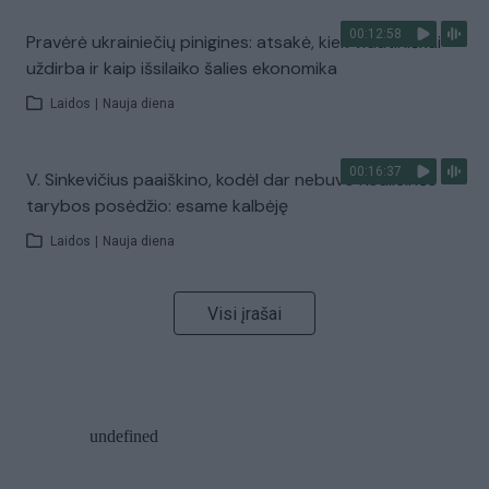
00:12:58
Pravėrė ukrainiečių pinigines: atsakė, kiek vidutiniškai
uždirba ir kaip išsilaiko šalies ekonomika
Laidos
|
Nauja diena
00:16:37
V. Sinkevičius paaiškino, kodėl dar nebuvo Koalicinės
tarybos posėdžio: esame kalbėję
Laidos
|
Nauja diena
Visi įrašai