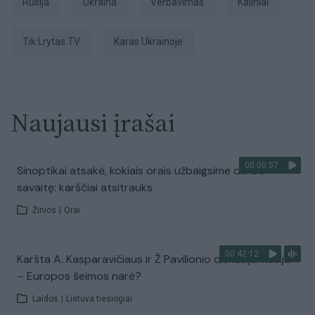
Rusija
Ukraina
verbavimas
Kaliniai
tik Lrytas.TV
karas Ukrainoje
Naujausi įrašai
00:00:57
Sinoptikai atsakė, kokiais orais užbaigsime darbo
savaitę: karščiai atsitrauks
Žinios
|
Orai
00:42:12
Karšta A. Kasparavičiaus ir Ž Pavilionio diskusija: Rusija
– Europos šeimos narė?
Laidos
|
Lietuva tiesiogiai