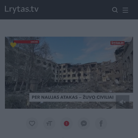
Paremkite Ukrainą