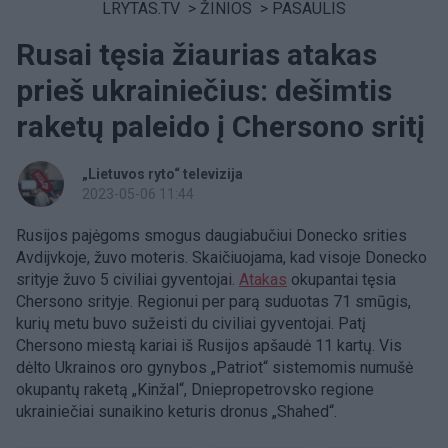
LRYTAS.TV
>
ŽINIOS
>
PASAULIS
Rusai tęsia žiaurias atakas
prieš ukrainiečius: dešimtis
raketų paleido į Chersono sritį
„Lietuvos ryto“ televizija
2023-05-06 11:44
Rusijos pajėgoms smogus daugiabučiui Donecko srities
Avdijvkoje, žuvo moteris. Skaičiuojama, kad visoje Donecko
srityje žuvo 5 civiliai gyventojai.
Atakas
okupantai tęsia
Chersono srityje. Regionui per parą suduotas 71 smūgis,
kurių metu buvo sužeisti du civiliai gyventojai. Patį
Chersono miestą kariai iš Rusijos apšaudė 11 kartų. Vis
dėlto Ukrainos oro gynybos „Patriot“ sistemomis numušė
okupantų raketą „Kinžal“, Dniepropetrovsko regione
ukrainiečiai sunaikino keturis dronus „Shahed“.