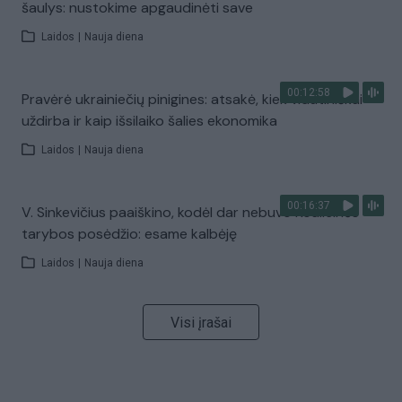
šaulys: nustokime apgaudinėti save
Laidos
|
Nauja diena
00:12:58
Pravėrė ukrainiečių pinigines: atsakė, kiek vidutiniškai
uždirba ir kaip išsilaiko šalies ekonomika
Laidos
|
Nauja diena
00:16:37
V. Sinkevičius paaiškino, kodėl dar nebuvo Koalicinės
tarybos posėdžio: esame kalbėję
Laidos
|
Nauja diena
Visi įrašai