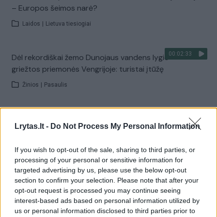
– Europos šeimos narė?
Laidos
|
Lietuva tiesiogiai
00:02:33
Dėl rekordiškai žemo Dunojaus vandens lygio –
griežtos priemonės Vengrijoje: turistai įtūžę
Žinios
|
Pasaulis
00:04:00
Kuprines pasvėrę specialistai įspėja apie pavojingą
Lrytas.lt -
Do Not Process My Personal Information
įprotį: tą daro daugiau nei pusė pradinukų
Žinios
|
Lietuvos diena
If you wish to opt-out of the sale, sharing to third parties, or
processing of your personal or sensitive information for
targeted advertising by us, please use the below opt-out
Visi įrašai
section to confirm your selection. Please note that after your
opt-out request is processed you may continue seeing
interest-based ads based on personal information utilized by
us or personal information disclosed to third parties prior to