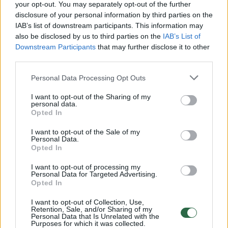
Žiūrimiausi įrašai
your opt-out. You may separately opt-out of the further
disclosure of your personal information by third parties on the
IAB’s list of downstream participants. This information may
also be disclosed by us to third parties on the
IAB’s List of
00:00:30
Vaizdai iš tragiškos avarijos Vilniaus r.: dviejų moterų ir
Downstream Participants
that may further disclose it to other
vaiko gyvybių išgelbėti nepavyko
third parties.
Žinios
|
Lietuvos diena
Personal Data Processing Opt Outs
I want to opt-out of the Sharing of my
personal data.
00:00:57
Savaitės vidurys nusimato karštas: temperatūra kils iki
Opted In
32 laipsnių šilumos
I want to opt-out of the Sale of my
Žinios
|
Orai
Personal Data.
Opted In
I want to opt-out of processing my
00:00:59
Nufilmavo, kaip patvino Vilniaus Vakarinis aplinkkelis:
Personal Data for Targeted Advertising.
Opted In
vaizdas pribloškia
Žinios
|
Lietuvos diena
I want to opt-out of Collection, Use,
Retention, Sale, and/or Sharing of my
Personal Data that Is Unrelated with the
Purposes for which it was collected.