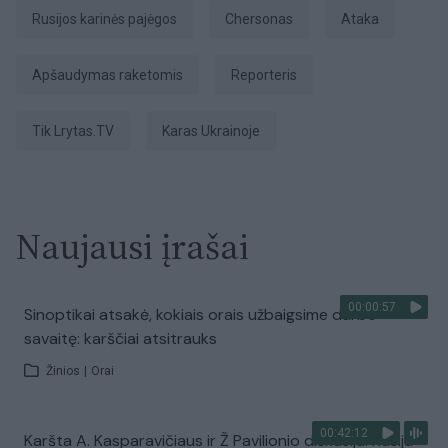
Rusijos karinės pajėgos
Chersonas
ataka
apšaudymas raketomis
Reporteris
tik Lrytas.TV
karas Ukrainoje
Naujausi įrašai
00:00:57
Sinoptikai atsakė, kokiais orais užbaigsime darbo
savaitę: karščiai atsitrauks
Žinios
|
Orai
00:42:12
Karšta A. Kasparavičiaus ir Ž Pavilionio diskusija: Rusija