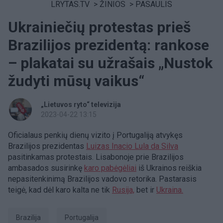
LRYTAS.TV
>
ŽINIOS
>
PASAULIS
Ukrainiečių protestas prieš
Brazilijos prezidentą: rankose
– plakatai su užrašais „Nustok
žudyti mūsų vaikus“
„Lietuvos ryto“ televizija
2023-04-22 13:15
Oficialaus penkių dienų vizito į Portugaliją atvykęs
Brazilijos prezidentas
Luizas Inacio Lula da Silva
pasitinkamas protestais. Lisabonoje prie Brazilijos
ambasados susirinkę
karo pabėgėliai
iš Ukrainos reiškia
nepasitenkinimą Brazilijos vadovo retorika. Pastarasis
teigė, kad dėl karo kalta ne tik
Rusija,
bet ir
Ukraina.
Brazilija
Portugalija