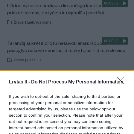
00:03:52
Liūdna vyresnio amžiaus dirbančiųjų kasdienybė –
priekabiavimas, patyčios ir užgaulūs įvardžiai
Žinios
|
Lietuvos diena
00:00:29
Tailandą sukrėtė protu nesuvokiamas išpuolis:
paauglys nušovė senelius, 3 mokytojus ir 3 moksleivius
Žinios
|
Pasaulis
00:02:08
Aukštaitijos pučiamųjų orkestras Nyderlanduose
Lrytas.lt -
Do Not Process My Personal Information
apgynė čempionų vardą
If you wish to opt-out of the sale, sharing to third parties, or
Žinios
|
Lietuvos diena
processing of your personal or sensitive information for
targeted advertising by us, please use the below opt-out
section to confirm your selection. Please note that after your
Visi įrašai
opt-out request is processed you may continue seeing
interest-based ads based on personal information utilized by