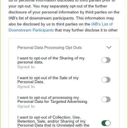
us or personal information disclosed to third parties prior to
your opt-out. You may separately opt-out of the further
Žiūrimiausi įrašai
disclosure of your personal information by third parties on the
IAB’s list of downstream participants. This information may
also be disclosed by us to third parties on the
IAB’s List of
Downstream Participants
that may further disclose it to other
00:00:30
Vaizdai iš tragiškos avarijos Vilniaus r.: dviejų moterų ir
third parties.
vaiko gyvybių išgelbėti nepavyko
Personal Data Processing Opt Outs
Žinios
|
Lietuvos diena
I want to opt-out of the Sharing of my
personal data.
00:00:57
Opted In
Savaitės vidurys nusimato karštas: temperatūra kils iki
32 laipsnių šilumos
I want to opt-out of the Sale of my
Personal Data.
Žinios
|
Orai
Opted In
I want to opt-out of processing my
Personal Data for Targeted Advertising.
00:00:59
Nufilmavo, kaip patvino Vilniaus Vakarinis aplinkkelis:
Opted In
vaizdas pribloškia
I want to opt-out of Collection, Use,
Žinios
|
Lietuvos diena
Retention, Sale, and/or Sharing of my
Personal Data that Is Unrelated with the