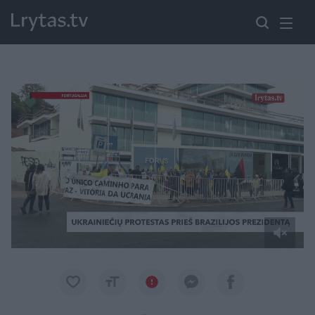
Paremkite Ukrainą