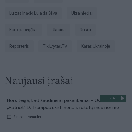
Luizas Inacio Lula da Silva
ukrainiečiai
karo pabėgėliai
Ukraina
Rusija
Reporteris
tik Lrytas.TV
karas Ukrainoje
Naujausi įrašai
00:02:40
Nors teigė, kad šaudmenų pakankamai – Ukrainai
„Patriot“ D. Trumpas skirti nenori: raketų mes norime
Žinios
|
Pasaulis