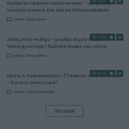
00:15:25
Ruošiantis naujiems mokslo metams – vaikų teisių
tarnybos primena: štai apie ką būtina pasikalbėti
Laidos
|
Nauja diena
00:14:33
Atliekų krizė nedingo – pradėjo skųstis Naujosios
Vilnios gyventojai: I. Budraitė atsakė, kas vyksta
Laidos
|
Nauja diena
00:42:12
Karšta A. Kasparavičiaus ir Ž Pavilionio diskusija: Rusija
– Europos šeimos narė?
Laidos
|
Lietuva tiesiogiai
Visi įrašai