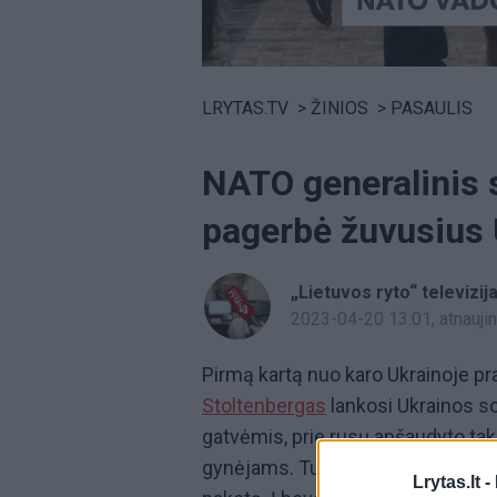
Volume
0%
LRYTAS.TV
>
ŽINIOS
>
PASAULIS
NATO generalinis s
pagerbė žuvusius 
„Lietuvos ryto“ televizij
2023-04-20 13:01
, atnauj
Pirmą kartą nuo karo Ukrainoje p
Stoltenbergas
lankosi Ukrainos so
gatvėmis, prie rusų apšaudyto ta
gynėjams. Tuo tarpu Jungtinės Val
Lrytas.lt -