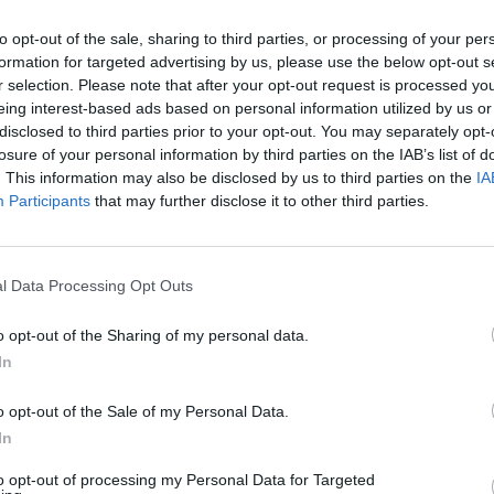
ų vertės karinė paramos paketą įeina „Himars“
aut
ijos sviediniai, prieštankinės minos.
to opt-out of the sale, sharing to third parties, or processing of your per
formation for targeted advertising by us, please use the below opt-out s
r selection. Please note that after your opt-out request is processed y
aukų pagerbimas
Reporteris
eing interest-based ads based on personal information utilized by us or
disclosed to third parties prior to your opt-out. You may separately opt-
losure of your personal information by third parties on the IAB’s list of
. This information may also be disclosed by us to third parties on the
IA
Participants
that may further disclose it to other third parties.
Visi įrašai
l Data Processing Opt Outs
o opt-out of the Sharing of my personal data.
1:05
00:00:44
Plinta audros vaizdai iš visos Lietuvos:
In
iai liko
netoli Druskininkų vėjas vertė ištisus
o opt-out of the Sale of my Personal Data.
medžius
In
Žinios
|
Orai
to opt-out of processing my Personal Data for Targeted