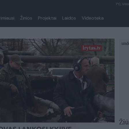
1°C, Viln
rimiausi
Žinios
Projektai
Laidos
Videoteka
Žiū