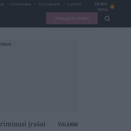
Ekrano
ius
Horoskopai
TV programa
Lrytas.lt
tema
Atsiųskite video
rimiausi įrašai
Visi įrašai