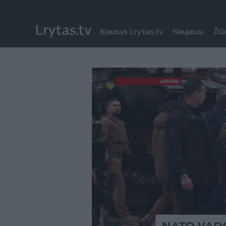
Klausyk Lrytas.tv
Naujausi
Žiū
Paremkite Ukrainą