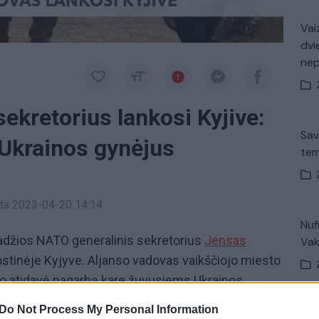
Vaiz
dvi
ne
ekretorius lankosi Kyjive:
Sav
Ukrainos gynėjus
tem
a
inta 2023-04-20 14:14
Nuf
radžios NATO generalinis sekretorius
Jensas
Vak
stinėje Kyjyve. Aljanso vadovas vaikščiojo miesto
ko atidavė pagarbą kare žuvusiems Ukrainos
stijos skelbia apie dar vieną paramos Ukrainai
Do Not Process My Personal Information
Avar