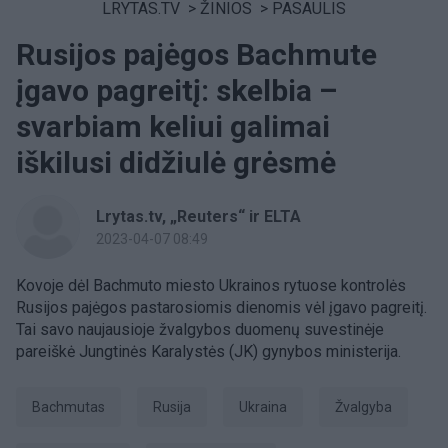
LRYTAS.TV
>
ŽINIOS
>
PASAULIS
Rusijos pajėgos Bachmute
įgavo pagreitį: skelbia –
svarbiam keliui galimai
iškilusi didžiulė grėsmė
Lrytas.tv, „Reuters“ ir ELTA
2023-04-07 08:49
Kovoje dėl Bachmuto miesto Ukrainos rytuose kontrolės
Rusijos pajėgos pastarosiomis dienomis vėl įgavo pagreitį.
Tai savo naujausioje žvalgybos duomenų suvestinėje
pareiškė Jungtinės Karalystės (JK) gynybos ministerija.
Bachmutas
Rusija
Ukraina
žvalgyba