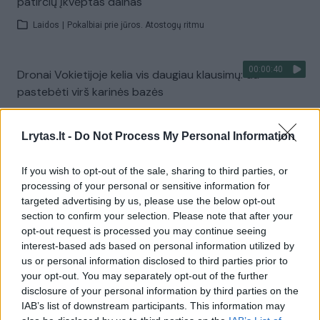
patirčių įkvėptas dainas
Laidos
|
Pokalbiai prie jūros. Atostogų ritmu
00:00:40
Dronai Vokietijoje kelia vis daugiau klausimų: du
pastebėti virš karinės bazės
Žinios
|
Pasaulis
Lrytas.lt -
Do Not Process My Personal Information
Visi įrašai
If you wish to opt-out of the sale, sharing to third parties, or
processing of your personal or sensitive information for
targeted advertising by us, please use the below opt-out
section to confirm your selection. Please note that after your
Žiūrimiausi įrašai
opt-out request is processed you may continue seeing
interest-based ads based on personal information utilized by
us or personal information disclosed to third parties prior to
your opt-out. You may separately opt-out of the further
00:00:30
Vaizdai iš tragiškos avarijos Vilniaus r.: dviejų moterų ir
disclosure of your personal information by third parties on the
vaiko gyvybių išgelbėti nepavyko
IAB’s list of downstream participants. This information may