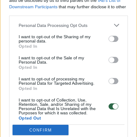
also be disclosed by us to third parties on the
IAB’s List of
Žinios
|
Lietuvos diena
Downstream Participants
that may further disclose it to other
third parties.
00:00:57
Savaitės vidurys nusimato karštas: temperatūra kils iki
Personal Data Processing Opt Outs
32 laipsnių šilumos
I want to opt-out of the Sharing of my
Žinios
|
Orai
personal data.
Opted In
I want to opt-out of the Sale of my
00:15:54
V. Zalužno pasisakymą laiko bandymu įsitvirtinti
Personal Data.
Ukrainos politikoje: jis yra neteisus
Opted In
Laidos
|
Nauja diena
I want to opt-out of processing my
Personal Data for Targeted Advertising.
Opted In
00:00:59
Nufilmavo, kaip patvino Vilniaus Vakarinis aplinkkelis:
I want to opt-out of Collection, Use,
Retention, Sale, and/or Sharing of my
vaizdas pribloškia
Personal Data that Is Unrelated with the
Purposes for which it was collected.
Žinios
|
Lietuvos diena
Opted Out
CONFIRM
Visi įrašai