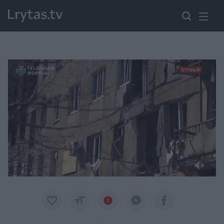
Paremkite Ukrainą