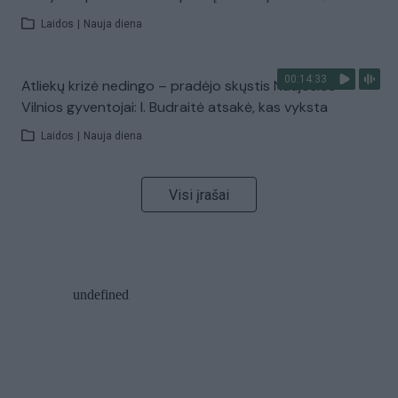
Laidos
|
Nauja diena
00:14:33
Atliekų krizė nedingo – pradėjo skųstis Naujosios
Vilnios gyventojai: I. Budraitė atsakė, kas vyksta
Laidos
|
Nauja diena
Visi įrašai