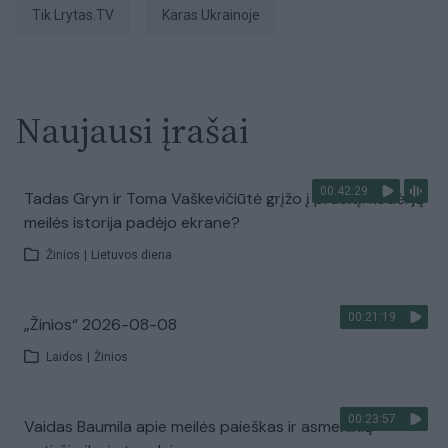
tik Lrytas.TV
karas Ukrainoje
Naujausi įrašai
00:42:29
Tadas Gryn ir Toma Vaškevičiūtė grįžo į praeitį: kodėl jų
meilės istorija padėjo ekrane?
Žinios
|
Lietuvos diena
00:21:19
„Žinios“ 2026-08-08
Laidos
|
Žinios
00:23:57
Vaidas Baumila apie meilės paieškas ir asmeninių