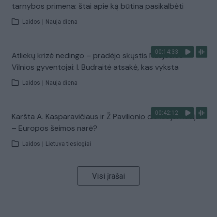
tarnybos primena: štai apie ką būtina pasikalbėti
Laidos
|
Nauja diena
00:14:33
Atliekų krizė nedingo – pradėjo skųstis Naujosios
Vilnios gyventojai: I. Budraitė atsakė, kas vyksta
Laidos
|
Nauja diena
00:42:12
Karšta A. Kasparavičiaus ir Ž Pavilionio diskusija: Rusija
– Europos šeimos narė?
Laidos
|
Lietuva tiesiogiai
Visi įrašai