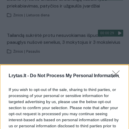
priekabiavimas, patyčios ir užgaulūs įvardžiai
Žinios
|
Lietuvos diena
00:00:29
Tailandą sukrėtė protu nesuvokiamas išpuolis:
paauglys nušovė senelius, 3 mokytojus ir 3 moksleivius
Žinios
|
Pasaulis
00:02:08
Aukštaitijos pučiamųjų orkestras Nyderlanduose
Lrytas.lt -
Do Not Process My Personal Information
apgynė čempionų vardą
Žinios
|
Lietuvos diena
If you wish to opt-out of the sale, sharing to third parties, or
processing of your personal or sensitive information for
targeted advertising by us, please use the below opt-out
Visi įrašai
section to confirm your selection. Please note that after your
opt-out request is processed you may continue seeing
interest-based ads based on personal information utilized by
us or personal information disclosed to third parties prior to