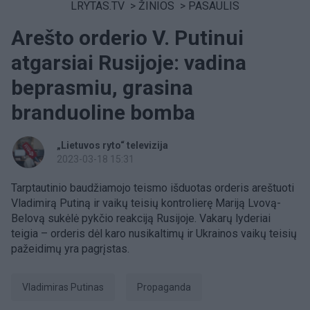
LRYTAS.TV
>
ŽINIOS
>
PASAULIS
Arešto orderio V. Putinui
atgarsiai Rusijoje: vadina
beprasmiu, grasina
branduoline bomba
„Lietuvos ryto“ televizija
2023-03-18 15:31
Tarptautinio baudžiamojo teismo išduotas orderis areštuoti
Vladimirą Putiną ir vaikų teisių kontrolierę Mariją Lvovą-
Belovą sukėlė pykčio reakciją Rusijoje. Vakarų lyderiai
teigia – orderis dėl karo nusikaltimų ir Ukrainos vaikų teisių
pažeidimų yra pagrįstas.
Vladimiras Putinas
propaganda