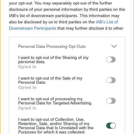
Žiūrimiausi įrašai
your opt-out. You may separately opt-out of the further
disclosure of your personal information by third parties on the
IAB’s list of downstream participants. This information may
also be disclosed by us to third parties on the
IAB’s List of
00:00:30
Vaizdai iš tragiškos avarijos Vilniaus r.: dviejų moterų ir
Downstream Participants
that may further disclose it to other
vaiko gyvybių išgelbėti nepavyko
third parties.
Žinios
|
Lietuvos diena
Personal Data Processing Opt Outs
I want to opt-out of the Sharing of my
personal data.
00:00:57
Savaitės vidurys nusimato karštas: temperatūra kils iki
Opted In
32 laipsnių šilumos
I want to opt-out of the Sale of my
Žinios
|
Orai
Personal Data.
Opted In
I want to opt-out of processing my
00:00:59
Nufilmavo, kaip patvino Vilniaus Vakarinis aplinkkelis:
Personal Data for Targeted Advertising.
Opted In
vaizdas pribloškia
I want to opt-out of Collection, Use,
Žinios
|
Lietuvos diena
Retention, Sale, and/or Sharing of my
Personal Data that Is Unrelated with the
Purposes for which it was collected.