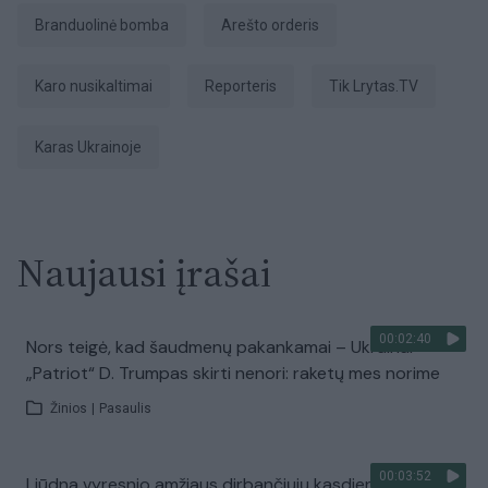
branduolinė bomba
arešto orderis
karo nusikaltimai
Reporteris
tik Lrytas.TV
karas Ukrainoje
Naujausi įrašai
00:02:40
Nors teigė, kad šaudmenų pakankamai – Ukrainai
„Patriot“ D. Trumpas skirti nenori: raketų mes norime
Žinios
|
Pasaulis
00:03:52
Liūdna vyresnio amžiaus dirbančiųjų kasdienybė –