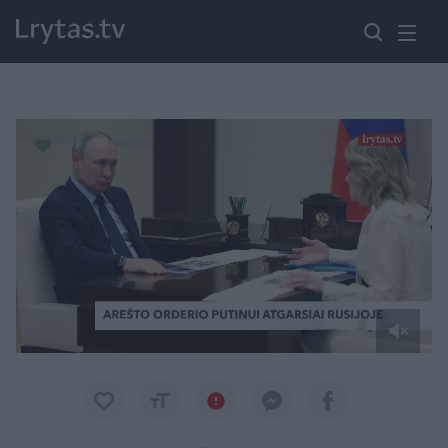
Paremkite Ukrainą