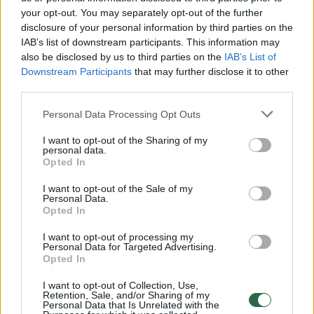
your opt-out. You may separately opt-out of the further
Žiūrimiausi įrašai
disclosure of your personal information by third parties on the
IAB’s list of downstream participants. This information may
also be disclosed by us to third parties on the
IAB’s List of
00:00:30
Downstream Participants
that may further disclose it to other
Vaizdai iš tragiškos avarijos Vilniaus r.: dviejų moterų ir
third parties.
vaiko gyvybių išgelbėti nepavyko
Personal Data Processing Opt Outs
Žinios
|
Lietuvos diena
I want to opt-out of the Sharing of my
personal data.
00:00:57
Savaitės vidurys nusimato karštas: temperatūra kils iki
Opted In
32 laipsnių šilumos
I want to opt-out of the Sale of my
Personal Data.
Žinios
|
Orai
Opted In
I want to opt-out of processing my
Personal Data for Targeted Advertising.
00:00:59
Nufilmavo, kaip patvino Vilniaus Vakarinis aplinkkelis:
Opted In
vaizdas pribloškia
I want to opt-out of Collection, Use,
Žinios
|
Lietuvos diena
Retention, Sale, and/or Sharing of my
Personal Data that Is Unrelated with the