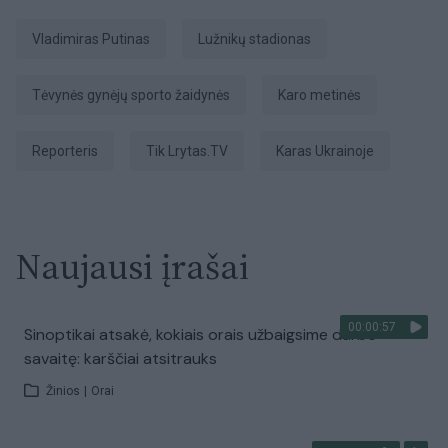
Vladimiras Putinas
Lužnikų stadionas
Tėvynės gynėjų sporto žaidynės
karo metinės
Reporteris
tik Lrytas.TV
karas Ukrainoje
Naujausi įrašai
00:00:57
Sinoptikai atsakė, kokiais orais užbaigsime darbo
savaitę: karščiai atsitrauks
Žinios
|
Orai