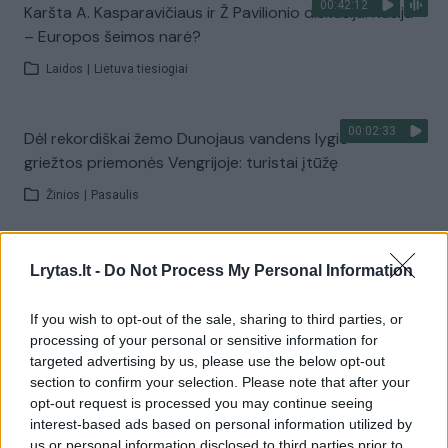
00:42:12
Karšta A. Kasparavičiaus ir Ž Pavilionio diskusija: Rusija
– Europos šeimos narė?
Laidos
|
Lietuva tiesiogiai
00:02:33
Dėl rekordiškai žemo Dunojaus vandens lygio –
griežtos priemonės Vengrijoje: turistai įtūžę
Žinios
|
Pasaulis
00:04:00
Kuprines pasvėrę specialistai įspėja apie pavojingą
Lrytas.lt -
Do Not Process My Personal Information
įprotį: tą daro daugiau nei pusė pradinukų
If you wish to opt-out of the sale, sharing to third parties, or
Žinios
|
Lietuvos diena
processing of your personal or sensitive information for
targeted advertising by us, please use the below opt-out
section to confirm your selection. Please note that after your
Visi įrašai
opt-out request is processed you may continue seeing
interest-based ads based on personal information utilized by
us or personal information disclosed to third parties prior to