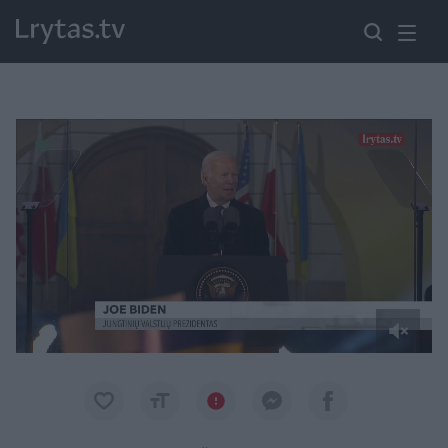
Paremkite Ukrainą