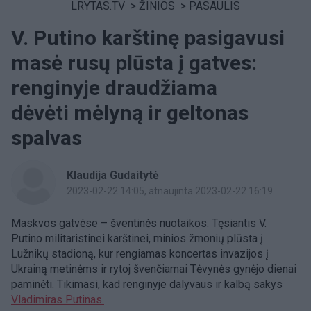
LRYTAS.TV
>
ŽINIOS
>
PASAULIS
V. Putino karštinę pasigavusi
masė rusų plūsta į gatves:
renginyje draudžiama
dėvėti mėlyną ir geltonas
spalvas
Klaudija Gudaitytė
2023-02-22 14:05
, atnaujinta 2023-02-22 16:19
Maskvos gatvėse – šventinės nuotaikos. Tęsiantis V.
Putino militaristinei karštinei, minios žmonių plūsta į
Lužnikų stadioną, kur rengiamas koncertas invazijos į
Ukrainą metinėms ir rytoj švenčiamai Tėvynės gynėjo dienai
paminėti. Tikimasi, kad renginyje dalyvaus ir kalbą sakys
Vladimiras Putinas.