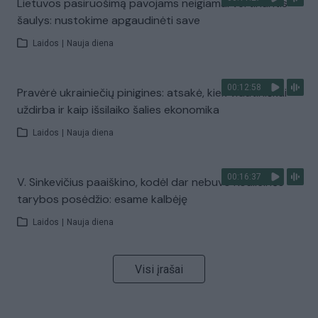
Lietuvos pasiruošimą pavojams neigiamai vertinantis
šaulys: nustokime apgaudinėti save
Laidos
|
Nauja diena
00:12:58
Pravėrė ukrainiečių pinigines: atsakė, kiek vidutiniškai
uždirba ir kaip išsilaiko šalies ekonomika
Laidos
|
Nauja diena
00:16:37
V. Sinkevičius paaiškino, kodėl dar nebuvo Koalicinės
tarybos posėdžio: esame kalbėję
Laidos
|
Nauja diena
Visi įrašai