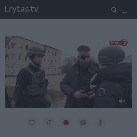
Paremkite Ukrainą