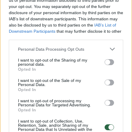
us or personal information disclosed to third parties prior to
your opt-out. You may separately opt-out of the further
Žiūrimiausi įrašai
disclosure of your personal information by third parties on the
IAB’s list of downstream participants. This information may
also be disclosed by us to third parties on the
IAB’s List of
Downstream Participants
that may further disclose it to other
00:00:30
Vaizdai iš tragiškos avarijos Vilniaus r.: dviejų moterų ir
third parties.
vaiko gyvybių išgelbėti nepavyko
Personal Data Processing Opt Outs
Žinios
|
Lietuvos diena
I want to opt-out of the Sharing of my
personal data.
00:00:57
Opted In
Savaitės vidurys nusimato karštas: temperatūra kils iki
32 laipsnių šilumos
I want to opt-out of the Sale of my
Personal Data.
Žinios
|
Orai
Opted In
I want to opt-out of processing my
Personal Data for Targeted Advertising.
00:00:59
Nufilmavo, kaip patvino Vilniaus Vakarinis aplinkkelis:
Opted In
vaizdas pribloškia
I want to opt-out of Collection, Use,
Žinios
|
Lietuvos diena
Retention, Sale, and/or Sharing of my
Personal Data that Is Unrelated with the