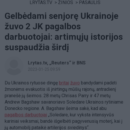
LRYTAS.TV
>
ŽINIOS
>
PASAULIS
Gelbėdami senjorę Ukrainoje
žuvo 2 JK pagalbos
darbuotojai: artimųjų istorijos
suspaudžia širdį
Lrytas.tv, „Reuters“ ir BNS
2023-01-25 09:59
Du Ukrainos rytuose dingę
britai
žuvo
bandydami padėti
žmonėms evakuotis iš įnirtingų mūšių rajonų, antradienį
pranešė jų šeimos. 28 metų Chrisas Parry ir 47 metų
Andrew Bagshaw savanoriavo Soledare Ukrainos rytiniame
Donecko regione. A. Bagshaw šeima sakė, kad abu
pagalbos darbuotojai
„Soledare, kur vyksta intensyvūs
kariniai veiksmai, bandė išgelbėti pagyvenusią moterį, kai į
jų automobilį pataikė artilerijos sviedinys“.