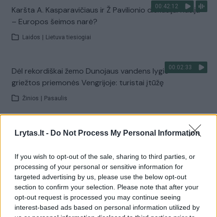
00:42:12
Karšta A. Kasparavičiaus ir Ž Pavilionio diskusija: Rusija
– Europos šeimos narė?
Laidos
|
Lietuva tiesiogiai
00:02:33
Dėl rekordiškai žemo Dunojaus vandens lygio –
griežtos priemonės Vengrijoje: turistai įtūžę
Žinios
|
Pasaulis
00:04:00
Kuprines pasvėrę specialistai įspėja apie pavojingą
Lrytas.lt -
Do Not Process My Personal Information
įprotį: tą daro daugiau nei pusė pradinukų
If you wish to opt-out of the sale, sharing to third parties, or
Žinios
|
Lietuvos diena
processing of your personal or sensitive information for
targeted advertising by us, please use the below opt-out
section to confirm your selection. Please note that after your
Visi įrašai
opt-out request is processed you may continue seeing
interest-based ads based on personal information utilized by