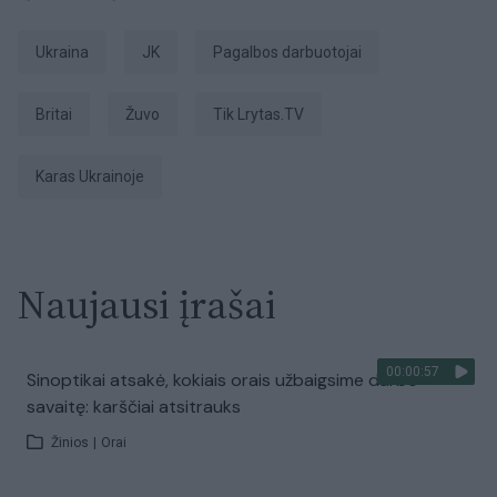
Ukraina
JK
pagalbos darbuotojai
britai
žuvo
tik Lrytas.TV
karas Ukrainoje
Naujausi įrašai
00:00:57
Sinoptikai atsakė, kokiais orais užbaigsime darbo
savaitę: karščiai atsitrauks
Žinios
|
Orai