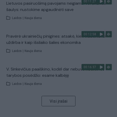
00:11:27
Lietuvos pasiruošimą pavojams neigiamai vertinantis
šaulys: nustokime apgaudinėti save
Laidos
|
Nauja diena
00:12:58
Pravėrė ukrainiečių pinigines: atsakė, kiek vidutiniškai
uždirba ir kaip išsilaiko šalies ekonomika
Laidos
|
Nauja diena
00:16:37
V. Sinkevičius paaiškino, kodėl dar nebuvo Koalicinės
tarybos posėdžio: esame kalbėję
Laidos
|
Nauja diena
Visi įrašai