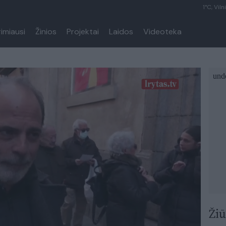
1°C, Viln
rimiausi
Žinios
Projektai
Laidos
Videoteka
Žiū