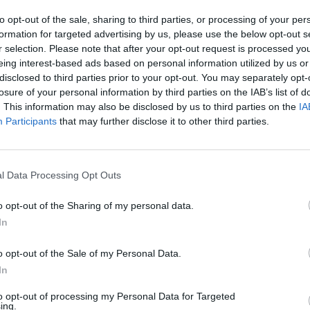
tinimo.
Sin
to opt-out of the sale, sharing to third parties, or processing of your per
užb
formation for targeted advertising by us, please use the below opt-out s
ats
r selection. Please note that after your opt-out request is processed y
imas
Gyvūnai
Bažnyčia
Reporteris
eing interest-based ads based on personal information utilized by us or
disclosed to third parties prior to your opt-out. You may separately opt-
losure of your personal information by third parties on the IAB’s list of
. This information may also be disclosed by us to third parties on the
IA
Participants
that may further disclose it to other third parties.
Visi įrašai
l Data Processing Opt Outs
o opt-out of the Sharing of my personal data.
2:08
00:22:28
 pora
„Sodas ir daržas“ laidoje – veiksmingas
In
būdas atsikratyti kurklių
o opt-out of the Sale of my Personal Data.
Laidos
|
Sodas ir daržas
In
to opt-out of processing my Personal Data for Targeted
00:21:19
žo į
„Žinios“ 2026-08-08
ing.