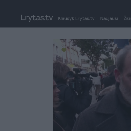
Klausyk Lrytas.tv
Naujausi
Žiū
Paremkite Ukrainą