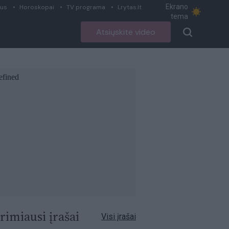
Ekrano
ius
Horoskopai
TV programa
Lrytas.lt
tema
Atsiųskite video
rimiausi įrašai
Visi įrašai