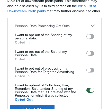
IAB’s list of downstream participants. This information may
vaiko gyvybių išgelbėti nepavyko
also be disclosed by us to third parties on the
IAB’s List of
Downstream Participants
that may further disclose it to other
Žinios
|
Lietuvos diena
third parties.
Personal Data Processing Opt Outs
00:00:57
Savaitės vidurys nusimato karštas: temperatūra kils iki
32 laipsnių šilumos
I want to opt-out of the Sharing of my
personal data.
Opted In
Žinios
|
Orai
I want to opt-out of the Sale of my
Personal Data.
00:00:59
Nufilmavo, kaip patvino Vilniaus Vakarinis aplinkkelis:
Opted In
vaizdas pribloškia
I want to opt-out of processing my
Personal Data for Targeted Advertising.
Žinios
|
Lietuvos diena
Opted In
I want to opt-out of Collection, Use,
Retention, Sale, and/or Sharing of my
00:00:55
Avarija Vilniuje: į stotelę įsirėžęs automobilis sužalojo
Personal Data that Is Unrelated with the
dvi moteris
Purposes for which it was collected.
Opted Out
Žinios
|
Lietuvos diena