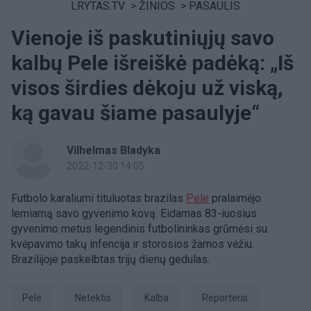
LRYTAS.TV
>
ŽINIOS
>
PASAULIS
Vienoje iš paskutiniųjų savo
kalbų Pele išreiškė padėką: „Iš
visos širdies dėkoju už viską,
ką gavau šiame pasaulyje“
Vilhelmas Bladyka
2022-12-30 14:05
Futbolo karaliumi tituluotas brazilas
Pele
pralaimėjo
lemiamą savo gyvenimo kovą. Eidamas 83-iuosius
gyvenimo metus legendinis futbolininkas grūmėsi su
kvėpavimo takų infencija ir storosios žarnos vėžiu.
Brazilijoje paskelbtas trijų dienų gedulas.
Pele
netektis
Kalba
Reporteris