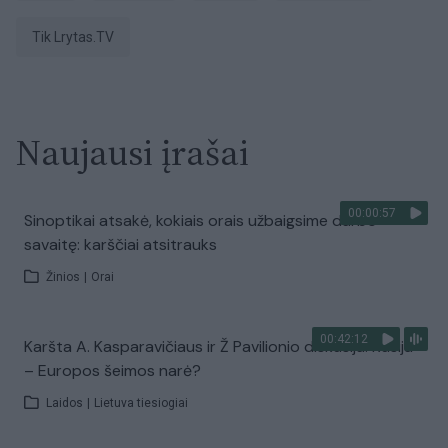
tik Lrytas.TV
Naujausi įrašai
00:00:57
Sinoptikai atsakė, kokiais orais užbaigsime darbo
savaitę: karščiai atsitrauks
Žinios
|
Orai
00:42:12
Karšta A. Kasparavičiaus ir Ž Pavilionio diskusija: Rusija
– Europos šeimos narė?
Laidos
|
Lietuva tiesiogiai