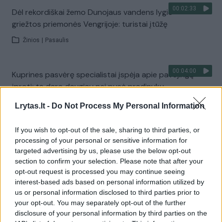
00:02:33
Dėl rekordiškai žemo Dunojaus vandens lygio –
griežtos priemonės Vengrijoje: turistai įtūžę
Žinios
|
Pasaulis
00:04:00
Kuprines pasvėrę specialistai įspėja apie pavojingą
įprotį: tą daro daugiau nei pusė pradinukų
Žinios
|
Lietuvos diena
Lrytas.lt -
Do Not Process My Personal Information
If you wish to opt-out of the sale, sharing to third parties, or
Visi įrašai
processing of your personal or sensitive information for
targeted advertising by us, please use the below opt-out
section to confirm your selection. Please note that after your
opt-out request is processed you may continue seeing
Žiūrimiausi įrašai
interest-based ads based on personal information utilized by
us or personal information disclosed to third parties prior to
your opt-out. You may separately opt-out of the further
disclosure of your personal information by third parties on the
00:00:30
Vaizdai iš tragiškos avarijos Vilniaus r.: dviejų moterų ir