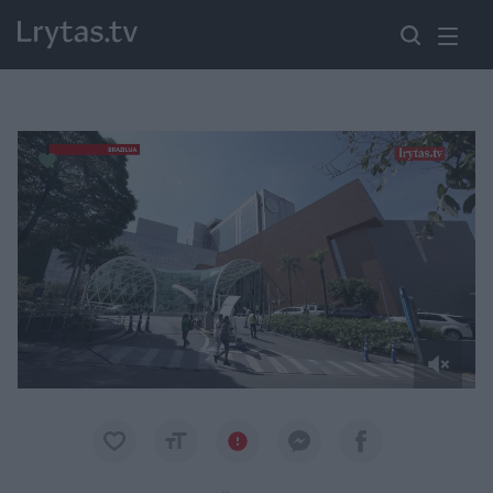
Paremkite Ukrainą