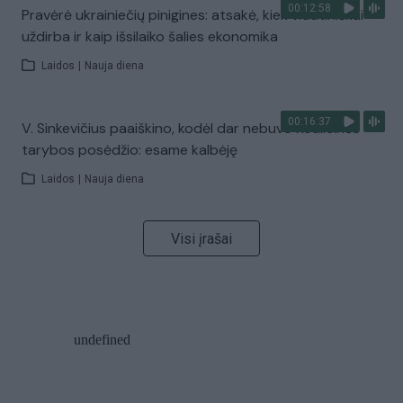
00:12:58
Pravėrė ukrainiečių pinigines: atsakė, kiek vidutiniškai
uždirba ir kaip išsilaiko šalies ekonomika
Laidos
|
Nauja diena
00:16:37
V. Sinkevičius paaiškino, kodėl dar nebuvo Koalicinės
tarybos posėdžio: esame kalbėję
Laidos
|
Nauja diena
Visi įrašai