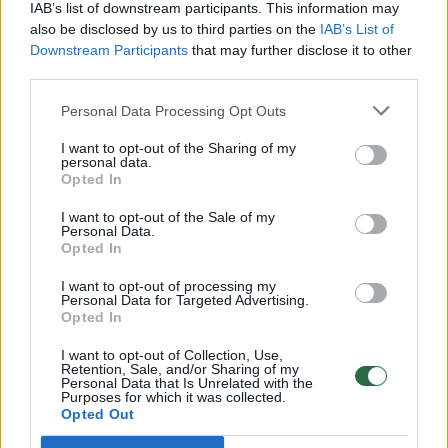
Pateikė daugiau detalių apie iš tėvų paimtus šešis
IAB’s list of downstream participants. This information may
vaikus: jiems kilusi grėsmė
also be disclosed by us to third parties on the
IAB’s List of
Downstream Participants
that may further disclose it to other
Žinios
|
Lietuvos diena
third parties.
Personal Data Processing Opt Outs
00:00:30
Vaizdai iš tragiškos avarijos Vilniaus r.: dviejų moterų ir
I want to opt-out of the Sharing of my
vaiko gyvybių išgelbėti nepavyko
personal data.
Opted In
Žinios
|
Lietuvos diena
I want to opt-out of the Sale of my
Personal Data.
Opted In
00:00:59
Nufilmavo, kaip patvino Vilniaus Vakarinis aplinkkelis:
vaizdas pribloškia
I want to opt-out of processing my
Personal Data for Targeted Advertising.
Žinios
|
Lietuvos diena
Opted In
I want to opt-out of Collection, Use,
Retention, Sale, and/or Sharing of my
00:02:01
„Pagarba pirmajai premjerei“: pasidalijo jautriais
Personal Data that Is Unrelated with the
Purposes for which it was collected.
prisiminimais apie Kazimierą Prunskienę
Opted Out
Žinios
|
Lietuvos diena