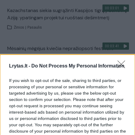
00:03:01
Kazachstanas siekia sugrąžinti Kaspijos tigrą į Centrinę
Aziją: ypatingam projektui ruoštasi dešimtmetį
Žinios
|
Pasaulis
00:03:41
Mėsainių mėgėjus kviečia nepražiopsoti festivalio
Vilniuje: atskleidė populiariausią paruošimo būdą
Lrytas.lt -
Žinios
|
Lietuvos diena
Do Not Process My Personal Information
If you wish to opt-out of the sale, sharing to third parties, or
Visi įrašai
processing of your personal or sensitive information for
targeted advertising by us, please use the below opt-out
section to confirm your selection. Please note that after your
opt-out request is processed you may continue seeing
Žiūrimiausi įrašai
interest-based ads based on personal information utilized by
us or personal information disclosed to third parties prior to
your opt-out. You may separately opt-out of the further
disclosure of your personal information by third parties on the
00:00:49