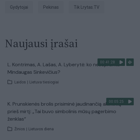
gydytojai
Pekinas
tik Lrytas.TV
Naujausi įrašai
00:41:28
L. Kontrimas, A. Lašas, A. Lyberytė: ko nesupranta
Mindaugas Sinkevičius?
Laidos
|
Lietuva tiesiogiai
00:05:25
K. Prunskienės brolis prisiminė jaudinančią akimirką
prieš mirtį: „Tai buvo simbolinis mūsų pagerbimo
ženklas“
Žinios
|
Lietuvos diena