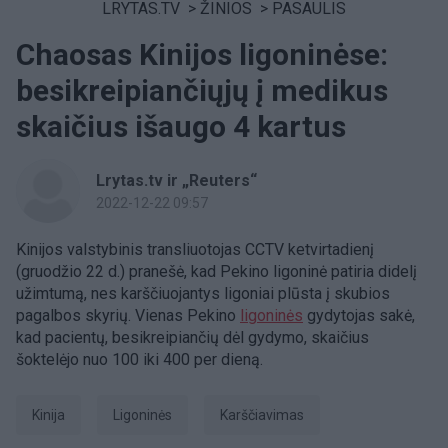
LRYTAS.TV
>
ŽINIOS
>
PASAULIS
Chaosas Kinijos ligoninėse:
besikreipiančiųjų į medikus
skaičius išaugo 4 kartus
Lrytas.tv ir „Reuters“
2022-12-22 09:57
Kinijos valstybinis transliuotojas CCTV ketvirtadienį
(gruodžio 22 d.) pranešė, kad Pekino ligoninė patiria didelį
užimtumą, nes karščiuojantys ligoniai plūsta į skubios
pagalbos skyrių. Vienas Pekino
ligoninės
gydytojas sakė,
kad pacientų, besikreipiančių dėl gydymo, skaičius
šoktelėjo nuo 100 iki 400 per dieną.
Kinija
ligoninės
karščiavimas