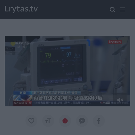
Paremkite Ukrainą