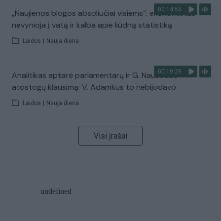
00:14:55
„Naujienos blogos absoliučiai visiems“: ekonomistas
nevynioja į vatą ir kalba apie liūdną statistiką
Laidos
|
Nauja diena
00:10:29
Analitikas aptarė parlamentarų ir G. Nausėdos
atostogų klausimą: V. Adamkus to nebijodavo
Laidos
|
Nauja diena
Visi įrašai