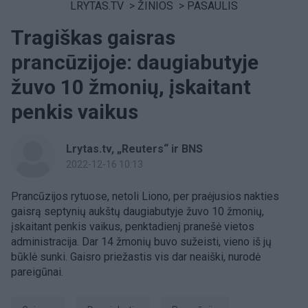
LRYTAS.TV
>
ŽINIOS
>
PASAULIS
Tragiškas gaisras
prancūzijoje: daugiabutyje
žuvo 10 žmonių, įskaitant
penkis vaikus
Lrytas.tv, „Reuters“ ir BNS
2022-12-16 10:13
Prancūzijos rytuose, netoli Liono, per praėjusios nakties
gaisrą septynių aukštų daugiabutyje žuvo 10 žmonių,
įskaitant penkis vaikus, penktadienį pranešė vietos
administracija. Dar 14 žmonių buvo sužeisti, vieno iš jų
būklė sunki. Gaisro priežastis vis dar neaiški, nurodė
pareigūnai.