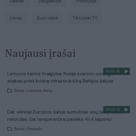
Gaisras
daugiabutis
Prancūzija
Lionas
žuvo vaikai
tik Lrytas.TV
Naujausi įrašai
00:00:45
Lietuvos karinė žvalgyba: Rusija svarsto surengti
atakas prieš kritinę infrastruktūrą Baltijos šalyse
Žinios
|
Lietuvos diena
00:00:45
Dar vienoje Europos šalyje sumuštas visų laikų karščio
rekordas: čia temperatūra pasiekė 41,4 laipsnio
Žinios
|
Pasaulis