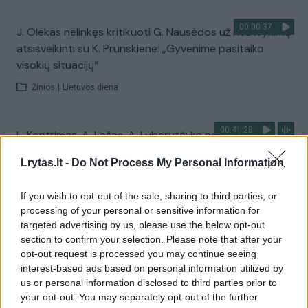
00:00:37
J. Olekas nelinkęs kritikuoti G. Nausėdos už neatvykimą
atsisveikinti su K. Prunskiene: „Gyvenime pasitaiko
visokių situacijų“
Žinios
|
Lietuvos diena
00:41:28
L. Kontrimas, A. Lašas, A. Lyberytė: ko nesupranta
Mindaugas Sinkevičius?
Lrytas.lt -
Do Not Process My Personal Information
Laidos
|
Lietuva tiesiogiai
If you wish to opt-out of the sale, sharing to third parties, or
processing of your personal or sensitive information for
Visi įrašai
targeted advertising by us, please use the below opt-out
section to confirm your selection. Please note that after your
opt-out request is processed you may continue seeing
interest-based ads based on personal information utilized by
Žiūrimiausi įrašai
us or personal information disclosed to third parties prior to
your opt-out. You may separately opt-out of the further