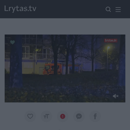
Paremkite Ukrainą