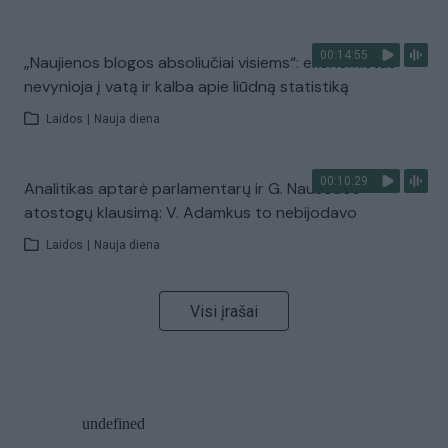
00:14:55
„Naujienos blogos absoliučiai visiems“: ekonomistas
nevynioja į vatą ir kalba apie liūdną statistiką
Laidos
|
Nauja diena
00:10:29
Analitikas aptarė parlamentarų ir G. Nausėdos
atostogų klausimą: V. Adamkus to nebijodavo
Laidos
|
Nauja diena
Visi įrašai