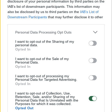
disclosure of your personal information by third parties on the
IAB’s list of downstream participants. This information may
00:00:49
Pateikė daugiau detalių apie iš tėvų paimtus šešis
also be disclosed by us to third parties on the
IAB’s List of
vaikus: jiems kilusi grėsmė
Downstream Participants
that may further disclose it to other
third parties.
Žinios
|
Lietuvos diena
Personal Data Processing Opt Outs
00:00:30
Vaizdai iš tragiškos avarijos Vilniaus r.: dviejų moterų ir
I want to opt-out of the Sharing of my
personal data.
vaiko gyvybių išgelbėti nepavyko
Opted In
Žinios
|
Lietuvos diena
I want to opt-out of the Sale of my
Personal Data.
Opted In
00:00:59
Nufilmavo, kaip patvino Vilniaus Vakarinis aplinkkelis:
I want to opt-out of processing my
vaizdas pribloškia
Personal Data for Targeted Advertising.
Opted In
Žinios
|
Lietuvos diena
I want to opt-out of Collection, Use,
Retention, Sale, and/or Sharing of my
Personal Data that Is Unrelated with the
00:02:01
„Pagarba pirmajai premjerei“: pasidalijo jautriais
Purposes for which it was collected.
Opted Out
prisiminimais apie Kazimierą Prunskienę