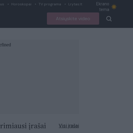
Ekrano
ius
Horoskopai
TV programa
Lrytas.lt
tema
Atsiųskite video
rimiausi įrašai
Visi įrašai