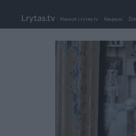
Klausyk Lrytas.tv
Naujausi
Žiū
Paremkite Ukrainą