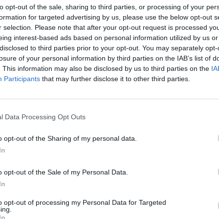
idarytas prieš dvi savaites, laukiančiųjų sąrašas
to opt-out of the sale, sharing to third parties, or processing of your per
Sin
formation for targeted advertising by us, please use the below opt-out s
užb
r selection. Please note that after your opt-out request is processed y
ats
eing interest-based ads based on personal information utilized by us or
disclosed to third parties prior to your opt-out. You may separately opt-
ešbutis
Reporteris
tik Lrytas.TV
losure of your personal information by third parties on the IAB’s list of
. This information may also be disclosed by us to third parties on the
IA
Participants
that may further disclose it to other third parties.
Visi įrašai
l Data Processing Opt Outs
2:08
00:22:28
o opt-out of the Sharing of my personal data.
 pora
„Sodas ir daržas“ laidoje – veiksmingas
In
būdas atsikratyti kurklių
Laidos
|
Sodas ir daržas
o opt-out of the Sale of my Personal Data.
In
00:21:19
žo į
„Žinios“ 2026-08-08
to opt-out of processing my Personal Data for Targeted
ing.
jo
In
Laidos
|
Žinios