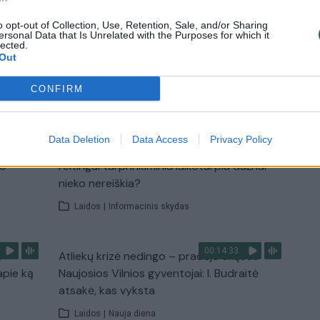
o opt-out of Collection, Use, Retention, Sale, and/or Sharing
ersonal Data that Is Unrelated with the Purposes for which it
lected.
Out
TV
CONFIRM
Visi įrašai
Data Deletion
Data Access
Privacy Policy
00:10:21
žo į
Kodėl apklausos internete ir politikų
jo
reitingai tarprinkiminiu laikotarpiu dažnai
nieko nereiškia?
Laidos
|
Informacinis skydas
00:14:33
s –
Atliekų krizė nedingo – pradėjo skųstis
apie ką
Naujosios Vilnios gyventojai: I. Budraitė
atsakė, kas vyksta
Laidos
|
Nauja diena