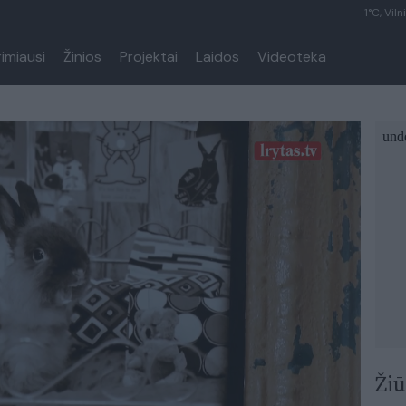
1°C, Viln
rimiausi
Žinios
Projektai
Laidos
Videoteka
Žiū