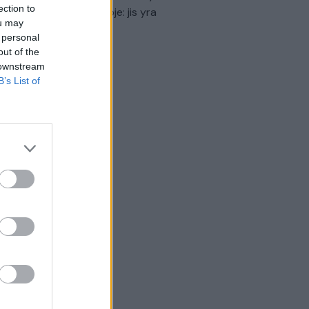
ection to
virtinti Ukrainos politikoje: jis yra
ou may
eisus
 personal
out of the
Laidos
|
Nauja diena
 downstream
B’s List of