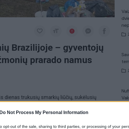
Vaiz
dvi
ne
ių Brazilijoje – gyventojų
Sav
žmonių prarado namus
tem
Nuf
tris dienas trukusių smarkių liūčių, sukėlusių
Vak
jų grįžo į smarkiai apgadintus namus. Nusivylę ir
Do Not Process My Personal Information
g nežino nuo ko pradėti norint likviduoti patirtus
to opt-out of the sale, sharing to third parties, or processing of your per
V. 