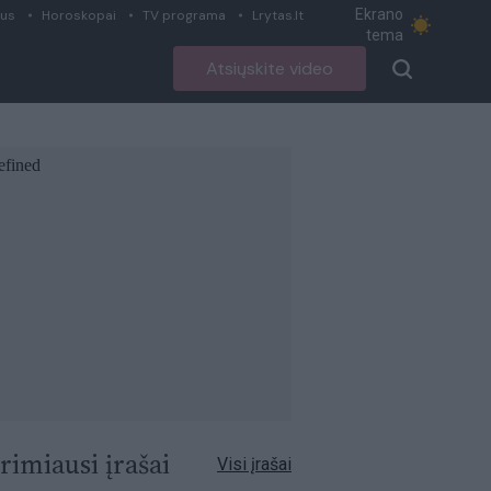
Ekrano
ius
Horoskopai
TV programa
Lrytas.lt
tema
Atsiųskite video
rimiausi įrašai
Visi įrašai