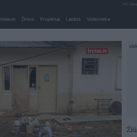
1°C, Viln
rimiausi
Žinios
Projektai
Laidos
Videoteka
Žiū