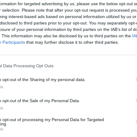
formation for targeted advertising by us, please use the below opt-out s
įsit
Namai
tik Lrytas.TV
r selection. Please note that after your opt-out request is processed y
net
eing interest-based ads based on personal information utilized by us or
disclosed to third parties prior to your opt-out. You may separately opt-
losure of your personal information by third parties on the IAB’s list of
. This information may also be disclosed by us to third parties on the
IA
Participants
that may further disclose it to other third parties.
Visi įrašai
2:40
00:03:52
mai –
Liūdna vyresnio amžiaus dirbančiųjų
l Data Processing Opt Outs
nenori:
kasdienybė – priekabiavimas, patyčios ir
o opt-out of the Sharing of my personal data.
užgaulūs įvardžiai
In
Žinios
|
Lietuvos diena
o opt-out of the Sale of my Personal Data.
In
0:29
00:02:08
mas
Aukštaitijos pučiamųjų orkestras
3
Nyderlanduose apgynė čempionų vardą
to opt-out of processing my Personal Data for Targeted
ing.
In
Žinios
|
Lietuvos diena