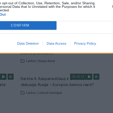
o opt-out of Collection, Use, Retention, Sale, and/or Sharing
ersonal Data that Is Unrelated with the Purposes for which it
lected.
Out
TV
Visi įrašai
CONFIRM
00:15:25
ų
Ruošiantis naujiems mokslo metams –
Data Deletion
Data Access
Privacy Policy
ažnai
vaikų teisių tarnybos primena: štai apie ką
būtina pasikalbėti
Laidos
|
Nauja diena
00:42:12
stis
Karšta A. Kasparavičiaus ir Ž Pavilionio
aitė
diskusija: Rusija – Europos šeimos narė?
Laidos
|
Lietuva tiesiogiai