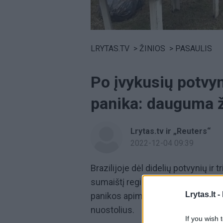
Volume
0%
LRYTAS.TV
>
ŽINIOS
>
PASAULIS
Po įvykusių potvyn
panika: dauguma 
Lrytas.tv ir „Reuters“
2022-12-04 09:39
Brazilijoje dėl didelių potvynių ir 
sumaištį regione, dauguma gyvento
Lrytas.lt -
panikos apimti gyventojai teigė, jo
nuostolius.
If you wish 