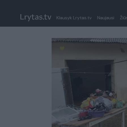
Klausyk Lrytas.tv
Naujausi
Žiū
Paremkite Ukrainą