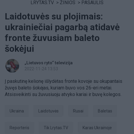
LRYTAS.TV
>
ŽINIOS
>
PASAULIS
Laidotuvės su plojimais:
ukrainiečiai pagarbą atidavė
fronte žuvusiam baleto
šokėjui
„Lietuvos ryto“ televizija
2022-11-24 13:53
Į paskutinę kelionę išlydėtas fronte kovoje su okupantais
žuvęs baleto šokėjas, kuriam buvo vos 26-eri metai.
Atsisveikinti su žuvusiuoju atvyko kariai ir buvę kolegos.
Ukraina
laidotuvės
rusai
Baletas
Reporteris
tik Lrytas.TV
karas Ukrainoje