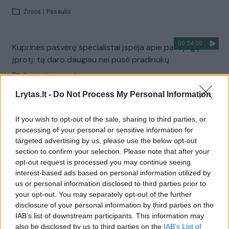
Žinios
|
Pasaulis
00:04:00
Kuprines pasvėrę specialistai įspėja apie pavojingą
įprotį: tą daro daugiau nei pusė pradinukų
Žinios
|
Lietuvos diena
Lrytas.lt -
Do Not Process My Personal Information
Visi įrašai
If you wish to opt-out of the sale, sharing to third parties, or
processing of your personal or sensitive information for
targeted advertising by us, please use the below opt-out
section to confirm your selection. Please note that after your
Žiūrimiausi įrašai
opt-out request is processed you may continue seeing
interest-based ads based on personal information utilized by
us or personal information disclosed to third parties prior to
00:00:30
Vaizdai iš tragiškos avarijos Vilniaus r.: dviejų moterų ir
your opt-out. You may separately opt-out of the further
disclosure of your personal information by third parties on the
vaiko gyvybių išgelbėti nepavyko
IAB’s list of downstream participants. This information may
Žinios
|
Lietuvos diena
also be disclosed by us to third parties on the
IAB’s List of