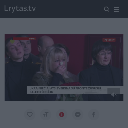
Paremkite Ukrainą