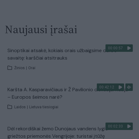
Naujausi įrašai
00:00:57
Sinoptikai atsakė, kokiais orais užbaigsime darbo
savaitę: karščiai atsitrauks
Žinios
|
Orai
00:42:12
Karšta A. Kasparavičiaus ir Ž Pavilionio diskusija: Rusija
– Europos šeimos narė?
Laidos
|
Lietuva tiesiogiai
00:02:33
Dėl rekordiškai žemo Dunojaus vandens lygio –
griežtos priemonės Vengrijoje: turistai įtūžę