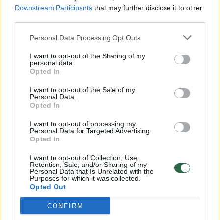
Downstream Participants
that may further disclose it to other
third parties.
00:00:57
Savaitės vidurys nusimato karštas: temperatūra kils iki
Personal Data Processing Opt Outs
32 laipsnių šilumos
I want to opt-out of the Sharing of my
Žinios
|
Orai
personal data.
Opted In
00:00:59
I want to opt-out of the Sale of my
Nufilmavo, kaip patvino Vilniaus Vakarinis aplinkkelis:
Personal Data.
vaizdas pribloškia
Opted In
Žinios
|
Lietuvos diena
I want to opt-out of processing my
Personal Data for Targeted Advertising.
Opted In
00:00:55
Avarija Vilniuje: į stotelę įsirėžęs automobilis sužalojo
I want to opt-out of Collection, Use,
dvi moteris
Retention, Sale, and/or Sharing of my
Personal Data that Is Unrelated with the
Purposes for which it was collected.
Žinios
|
Lietuvos diena
Opted Out
CONFIRM
Visi įrašai