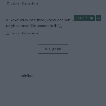
Laidos
|
Nauja diena
00:16:37
V. Sinkevičius paaiškino, kodėl dar nebuvo Koalicinės
tarybos posėdžio: esame kalbėję
Laidos
|
Nauja diena
Visi įrašai