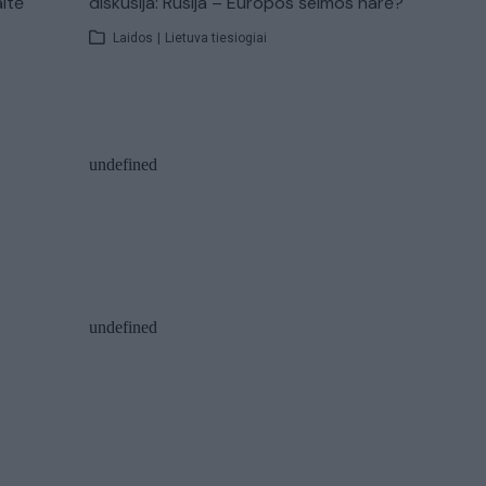
aitė
diskusija: Rusija – Europos šeimos narė?
Laidos
|
Lietuva tiesiogiai