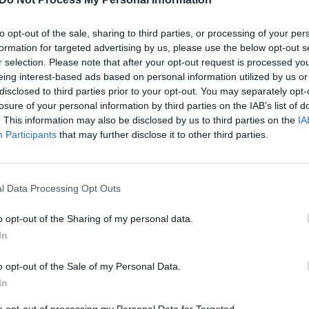
įsit
 kai tik jis ištiesė jai ranką. Gimusiam kūdikiui iš
net
to opt-out of the sale, sharing to third parties, or processing of your per
medikai jį prižiūrėjo dvi dienas, po kurių
formation for targeted advertising by us, please use the below opt-out s
r selection. Please note that after your opt-out request is processed y
eing interest-based ads based on personal information utilized by us or
disclosed to third parties prior to your opt-out. You may separately opt-
izdo įrašas
Video
tik Lrytas.TV
losure of your personal information by third parties on the IAB’s list of
. This information may also be disclosed by us to third parties on the
IA
Participants
that may further disclose it to other third parties.
Visi įrašai
l Data Processing Opt Outs
o opt-out of the Sharing of my personal data.
2:40
00:03:52
mai –
Liūdna vyresnio amžiaus dirbančiųjų
In
nenori:
kasdienybė – priekabiavimas, patyčios ir
užgaulūs įvardžiai
o opt-out of the Sale of my Personal Data.
In
Žinios
|
Lietuvos diena