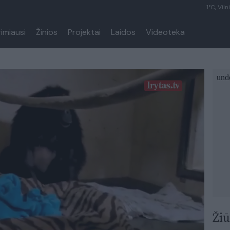
1°C, Viln
rimiausi
Žinios
Projektai
Laidos
Videoteka
Žiū