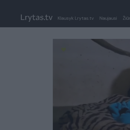
Klausyk Lrytas.tv
Naujausi
Žiū
Paremkite Ukrainą