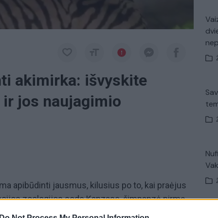
Vaiz
dvi
ne
ti akimirka: išvyskite
Sav
ir jos naujagimio
tem
Nuf
Vak
ima apibūdinti jausmus, kilusius po to, kai praėjus
cijos zoologijos sode Kanzase, šimpanzė pirmą
V. 
Do Not Process My Personal Information