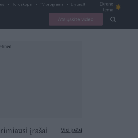
Ekrano
ius
Horoskopai
TV programa
Lrytas.lt
tema
Atsiųskite video
rimiausi įrašai
Visi įrašai