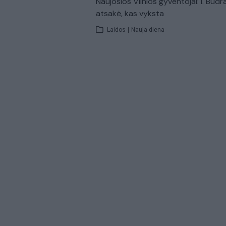
Naujosios Vilnios gyventojai: I. Budr
atsakė, kas vyksta
Laidos
|
Nauja diena