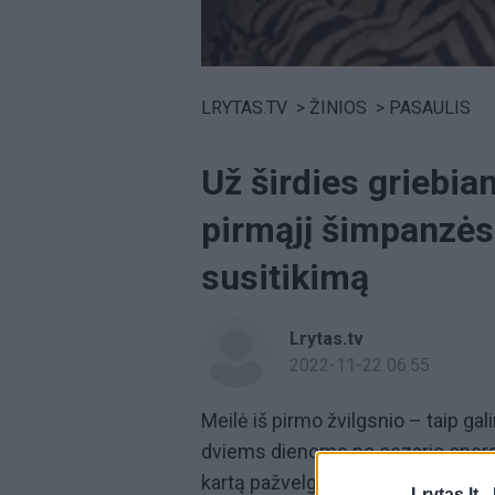
Volume
0%
LRYTAS.TV
>
ŽINIOS
>
PASAULIS
Už širdies griebian
pirmąjį šimpanzės 
susitikimą
Lrytas.tv
2022-11-22 06:55
Meilė iš pirmo žvilgsnio – taip gal
dviems dienoms po cezario opera
kartą pažvelgė į savo kūdikį.
Lrytas.lt -