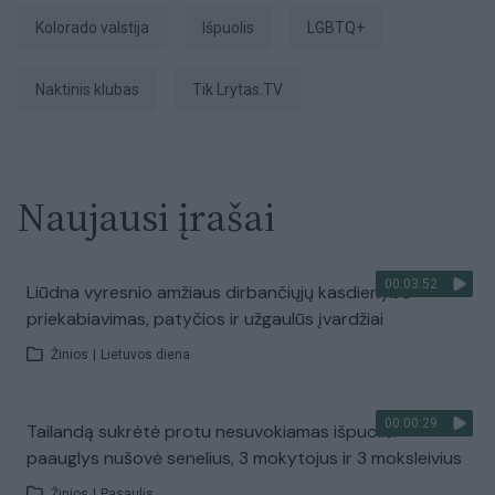
Kolorado valstija
išpuolis
LGBTQ+
naktinis klubas
tik Lrytas.TV
Naujausi įrašai
00:03:52
Liūdna vyresnio amžiaus dirbančiųjų kasdienybė –
priekabiavimas, patyčios ir užgaulūs įvardžiai
Žinios
|
Lietuvos diena
00:00:29
Tailandą sukrėtė protu nesuvokiamas išpuolis:
paauglys nušovė senelius, 3 mokytojus ir 3 moksleivius
Žinios
|
Pasaulis