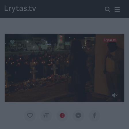
Paremkite Ukrainą