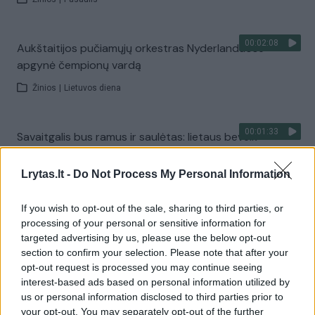
00:02:08
Aukštaitijos pučiamųjų orkestras Nyderlanduose
apgynė čempionų vardą
Žinios
|
Lietuvos diena
00:01:33
Savaitgalis bus ramus ir saulėtas: lietaus beveik
nenumatoma
Lrytas.lt -
Do Not Process My Personal Information
Žinios
|
Orai
If you wish to opt-out of the sale, sharing to third parties, or
Visi įrašai
processing of your personal or sensitive information for
targeted advertising by us, please use the below opt-out
section to confirm your selection. Please note that after your
opt-out request is processed you may continue seeing
Žiūrimiausi įrašai
interest-based ads based on personal information utilized by
us or personal information disclosed to third parties prior to
your opt-out. You may separately opt-out of the further