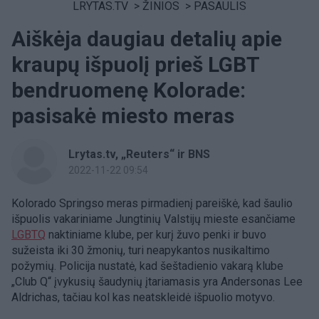
LRYTAS.TV
>
ŽINIOS
>
PASAULIS
Aiškėja daugiau detalių apie
kraupų išpuolį prieš LGBT
bendruomenę Kolorade:
pasisakė miesto meras
Lrytas.tv, „Reuters“ ir BNS
2022-11-22 09:54
Kolorado Springso meras pirmadienį pareiškė, kad šaulio
išpuolis vakariniame Jungtinių Valstijų mieste esančiame
LGBTQ
naktiniame klube, per kurį žuvo penki ir buvo
sužeista iki 30 žmonių, turi neapykantos nusikaltimo
požymių. Policija nustatė, kad šeštadienio vakarą klube
„Club Q“ įvykusių šaudynių įtariamasis yra Andersonas Lee
Aldrichas, tačiau kol kas neatskleidė išpuolio motyvo.