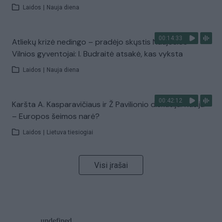
Laidos
|
Nauja diena
00:14:33
Atliekų krizė nedingo – pradėjo skųstis Naujosios
Vilnios gyventojai: I. Budraitė atsakė, kas vyksta
Laidos
|
Nauja diena
00:42:12
Karšta A. Kasparavičiaus ir Ž Pavilionio diskusija: Rusija
– Europos šeimos narė?
Laidos
|
Lietuva tiesiogiai
Visi įrašai