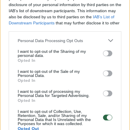
disclosure of your personal information by third parties on the
00:00:30
Vaizdai iš tragiškos avarijos Vilniaus r.: dviejų moterų ir
IAB’s list of downstream participants. This information may
vaiko gyvybių išgelbėti nepavyko
also be disclosed by us to third parties on the
IAB’s List of
Downstream Participants
that may further disclose it to other
Žinios
|
Lietuvos diena
third parties.
Personal Data Processing Opt Outs
00:00:57
Savaitės vidurys nusimato karštas: temperatūra kils iki
I want to opt-out of the Sharing of my
32 laipsnių šilumos
personal data.
Opted In
Žinios
|
Orai
I want to opt-out of the Sale of my
Personal Data.
Opted In
00:00:59
Nufilmavo, kaip patvino Vilniaus Vakarinis aplinkkelis:
vaizdas pribloškia
I want to opt-out of processing my
Personal Data for Targeted Advertising.
Žinios
Opted In
|
Lietuvos diena
I want to opt-out of Collection, Use,
Retention, Sale, and/or Sharing of my
00:05:25
K. Prunskienės brolis prisiminė jaudinančią akimirką
Personal Data that Is Unrelated with the
Purposes for which it was collected.
prieš mirtį: „Tai buvo simbolinis mūsų pagerbimo
Opted Out