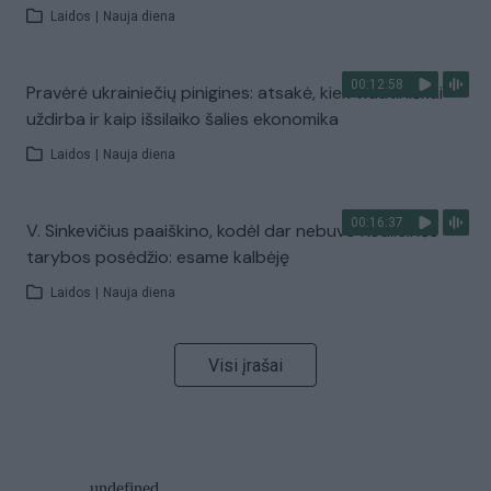
Laidos
|
Nauja diena
00:12:58
Pravėrė ukrainiečių pinigines: atsakė, kiek vidutiniškai
uždirba ir kaip išsilaiko šalies ekonomika
Laidos
|
Nauja diena
00:16:37
V. Sinkevičius paaiškino, kodėl dar nebuvo Koalicinės
tarybos posėdžio: esame kalbėję
Laidos
|
Nauja diena
Visi įrašai