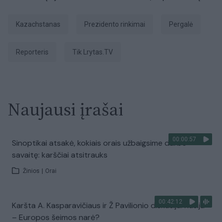
Kazachstanas
prezidento rinkimai
pergalė
Reporteris
tik Lrytas.TV
Naujausi įrašai
00:00:57
Sinoptikai atsakė, kokiais orais užbaigsime darbo
savaitę: karščiai atsitrauks
Žinios
|
Orai
00:42:12
Karšta A. Kasparavičiaus ir Ž Pavilionio diskusija: Rusija
– Europos šeimos narė?