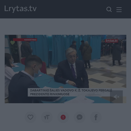
Paremkite Ukrainą