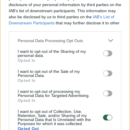
disclosure of your personal information by third parties on the
IAB’s list of downstream participants. This information may
00:00:30
Vaizdai iš tragiškos avarijos Vilniaus r.: dviejų moterų ir
also be disclosed by us to third parties on the
IAB’s List of
Downstream Participants
that may further disclose it to other
vaiko gyvybių išgelbėti nepavyko
third parties.
Žinios
|
Lietuvos diena
Personal Data Processing Opt Outs
I want to opt-out of the Sharing of my
00:00:57
Savaitės vidurys nusimato karštas: temperatūra kils iki
personal data.
32 laipsnių šilumos
Opted In
Žinios
|
Orai
I want to opt-out of the Sale of my
Personal Data.
Opted In
00:00:59
Nufilmavo, kaip patvino Vilniaus Vakarinis aplinkkelis:
I want to opt-out of processing my
Personal Data for Targeted Advertising.
vaizdas pribloškia
Opted In
Žinios
|
Lietuvos diena
I want to opt-out of Collection, Use,
Retention, Sale, and/or Sharing of my
Personal Data that Is Unrelated with the
Purposes for which it was collected.
00:00:55
Avarija Vilniuje: į stotelę įsirėžęs automobilis sužalojo
Opted Out