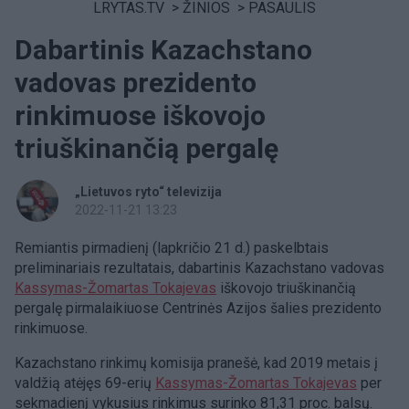
LRYTAS.TV
>
ŽINIOS
>
PASAULIS
Dabartinis Kazachstano
vadovas prezidento
rinkimuose iškovojo
triuškinančią pergalę
„Lietuvos ryto“ televizija
2022-11-21 13:23
Remiantis pirmadienį (lapkričio 21 d.) paskelbtais
preliminariais rezultatais, dabartinis Kazachstano vadovas
Kassymas-Žomartas Tokajevas
iškovojo triuškinančią
pergalę pirmalaikiuose Centrinės Azijos šalies prezidento
rinkimuose.
Kazachstano rinkimų komisija pranešė, kad 2019 metais į
valdžią atėjęs 69-erių
Kassymas-Žomartas Tokajevas
per
sekmadienį vykusius rinkimus surinko 81,31 proc. balsų.