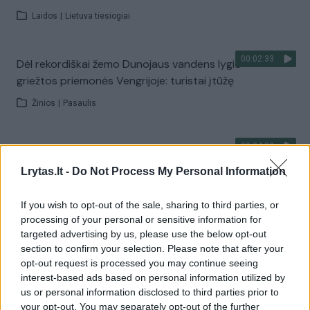
Laidos
|
Lietuva tiesiogiai
00:02:33
Dėl rekordiškai žemo Dunojaus vandens lygio –
griežtos priemonės Vengrijoje: turistai įtūžę
Žinios
|
Pasaulis
00:04:00
Kuprines pasvėrę specialistai įspėja apie pavojingą
įprotį: tą daro daugiau nei pusė pradinukų
Lrytas.lt -
Do Not Process My Personal Information
Žinios
|
Lietuvos diena
If you wish to opt-out of the sale, sharing to third parties, or
processing of your personal or sensitive information for
targeted advertising by us, please use the below opt-out
Visi įrašai
section to confirm your selection. Please note that after your
opt-out request is processed you may continue seeing
interest-based ads based on personal information utilized by
us or personal information disclosed to third parties prior to
Žiūrimiausi įrašai
your opt-out. You may separately opt-out of the further