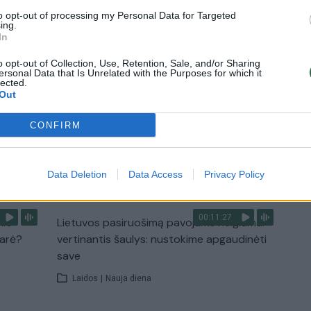
Laidos
|
Lietuva tiesiogiai
to opt-out of processing my Personal Data for Targeted
ing.
In
2:33
00:04:00
dens
Kuprines pasvėrę specialistai įspėja apie
o opt-out of Collection, Use, Retention, Sale, and/or Sharing
e:
pavojingą įprotį: tą daro daugiau nei pusė
ersonal Data that Is Unrelated with the Purposes for which it
lected.
pradinukų
Out
Žinios
|
Lietuvos diena
CONFIRM
TV
Visi įrašai
Data Deletion
Data Access
Privacy Policy
00:11:27
nio
Lietuvos pasiruošimą pavojams neigiamai
narė?
vertinantis šaulys: nustokime apgaudinėti
save
Laidos
|
Nauja diena