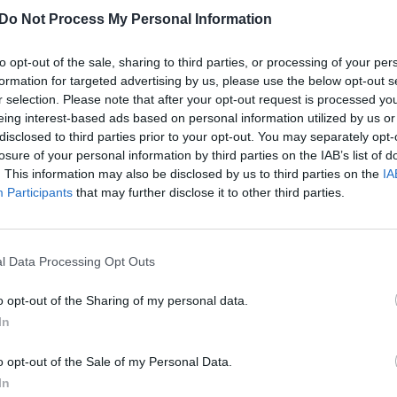
acionalinės gvardijos karių, bendradarbiaujant su
aut
Do Not Process My Personal Information
cionalinės gvardijos atstovas spaudai Dmytro
ukrainiečių tautai, gimsta didelės idėjos ir
to opt-out of the sale, sharing to third parties, or processing of your per
formation for targeted advertising by us, please use the below opt-out s
r selection. Please note that after your opt-out request is processed y
eing interest-based ads based on personal information utilized by us or
disclosed to third parties prior to your opt-out. You may separately opt-
jivas
savadarbis ginklas
dronai
losure of your personal information by third parties on the IAB’s list of
. This information may also be disclosed by us to third parties on the
IA
Participants
that may further disclose it to other third parties.
l Data Processing Opt Outs
Visi įrašai
o opt-out of the Sharing of my personal data.
In
0:57
00:42:12
aigsime
Karšta A. Kasparavičiaus ir Ž Pavilionio
o opt-out of the Sale of my Personal Data.
diskusija: Rusija – Europos šeimos narė?
In