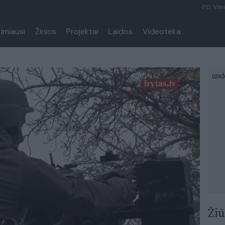
1°C, Viln
rimiausi
Žinios
Projektai
Laidos
Videoteka
Žiū