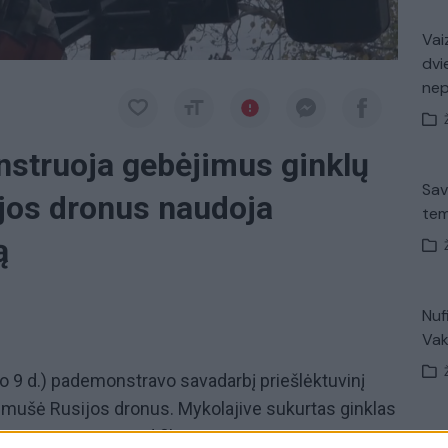
Vaiz
dvi
ne
nstruoja gebėjimus ginklų
Sav
ijos dronus naudoja
tem
ą
Nuf
Vak
čio 9 d.) pademonstravo savadarbį priešlėktuvinį
 numušė Rusijos dronus. Mykolajive sukurtas ginklas
ių, sumontuotų modifikuotoje transporto
Avar