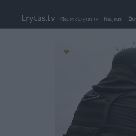
Klausyk Lrytas.tv
Naujausi
Žiū
Paremkite Ukrainą