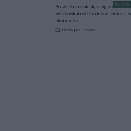
00:12:58
Pravėrė ukrainiečių pinigines: atsakė
vidutiniškai uždirba ir kaip išsilaiko š
ekonomika
Laidos
|
Nauja diena