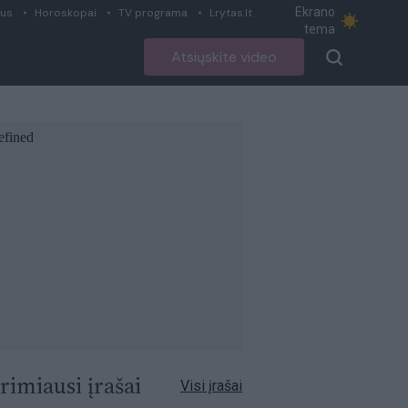
Ekrano
ius
Horoskopai
TV programa
Lrytas.lt
tema
Atsiųskite video
rimiausi įrašai
Visi įrašai