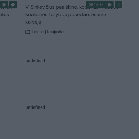
00:16:37
, kiek
V. Sinkevičius paaiškino, kodėl dar nebuvo
alies
Koalicinės tarybos posėdžio: esame
kalbėję
Laidos
|
Nauja diena