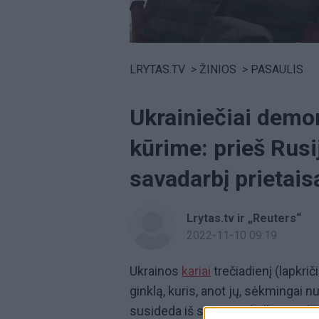
Volume
0%
LRYTAS.TV
>
ŽINIOS
>
PASAULIS
Ukrainiečiai demo
kūrime: prieš Rus
savadarbį prietais
Lrytas.tv ir „Reuters“
2022-11-10 09:19
Ukrainos
kariai
trečiadienį (lapkri
ginklą, kuris, anot jų, sėkmingai
susideda iš sujungtų kulkosvaidž