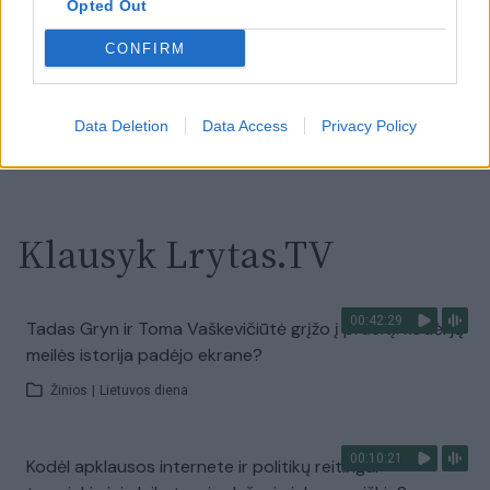
Opted Out
prieš mirtį: „Tai buvo simbolinis mūsų pagerbimo
ženklas“
CONFIRM
Žinios
|
Lietuvos diena
Data Deletion
Data Access
Privacy Policy
Visi įrašai
Klausyk Lrytas.TV
00:42:29
Tadas Gryn ir Toma Vaškevičiūtė grįžo į praeitį: kodėl jų
meilės istorija padėjo ekrane?
Žinios
|
Lietuvos diena
00:10:21
Kodėl apklausos internete ir politikų reitingai