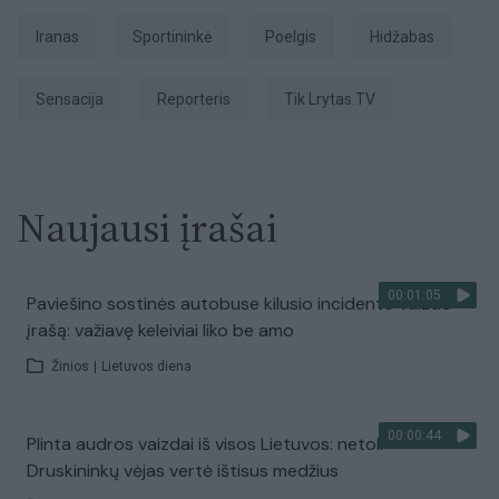
Iranas
sportininkė
Poelgis
hidžabas
sensacija
Reporteris
tik Lrytas.TV
Naujausi įrašai
00:01:05
Paviešino sostinės autobuse kilusio incidento vaizdo
įrašą: važiavę keleiviai liko be amo
Žinios
|
Lietuvos diena
00:00:44
Plinta audros vaizdai iš visos Lietuvos: netoli
Druskininkų vėjas vertė ištisus medžius