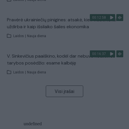
00:12:58
Pravėrė ukrainiečių pinigines: atsakė, kiek vidutiniškai
uždirba ir kaip išsilaiko šalies ekonomika
Laidos
|
Nauja diena
00:16:37
V. Sinkevičius paaiškino, kodėl dar nebuvo Koalicinės
tarybos posėdžio: esame kalbėję
Laidos
|
Nauja diena
Visi įrašai