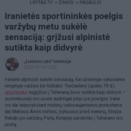
LRYTAS.TV
>
ŽINIOS
>
PASAULIS
Iranietės sportininkės poelgis
varžybų metu sukėlė
sensaciją: grįžusi alpinistė
sutikta kaip didvyrė
„Lietuvos ryto“ televizija
2022-10-19 12:33
Iranietė alpinistė sukėlė sensaciją, kai užsienyje vykusiame
renginyje varžėsi be hidžabo. Trečiadienį (spalio 19 d.)
sportininkė
sugrįžusi į Teheraną buvo sutikta kaip didvyrė –
susirinkusieji oro uoste audringai plojo jos poelgiui. Irane
vis dar tebevykstant moterų vadovaujamiems protestams
dėl Mahsos Amini mirties, įvykusios prieš mėnesį, Elnaza
Rekabi po varžybų Pietų Korėjoje parskrido į Teherano oro
uostą.