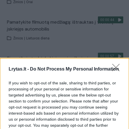
Žinios
|
Orai
00:00:44
Pamatykite filmuotą medžiagą: ištrauktas į tvenkinį
įskriejęs automobilis
Žinios
|
Lietuvos diena
00:00:57
Sinoptikai atsakė, kokiais orais užbaigsime darbo
savaitę: karščiai atsitrauks
Lrytas.lt -
Do Not Process My Personal Information
Žinios
|
Orai
If you wish to opt-out of the sale, sharing to third parties, or
processing of your personal or sensitive information for
Visi įrašai
targeted advertising by us, please use the below opt-out
section to confirm your selection. Please note that after your
opt-out request is processed you may continue seeing
interest-based ads based on personal information utilized by
Žiūrimiausi įrašai
us or personal information disclosed to third parties prior to
your opt-out. You may separately opt-out of the further