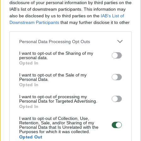
disclosure of your personal information by third parties on the
IAB’s list of downstream participants. This information may
00:00:30
Vaizdai iš tragiškos avarijos Vilniaus r.: dviejų moterų ir
also be disclosed by us to third parties on the
IAB’s List of
vaiko gyvybių išgelbėti nepavyko
Downstream Participants
that may further disclose it to other
third parties.
Žinios
|
Lietuvos diena
Personal Data Processing Opt Outs
00:00:57
Savaitės vidurys nusimato karštas: temperatūra kils iki
I want to opt-out of the Sharing of my
personal data.
32 laipsnių šilumos
Opted In
Žinios
|
Orai
I want to opt-out of the Sale of my
Personal Data.
Opted In
00:00:59
Nufilmavo, kaip patvino Vilniaus Vakarinis aplinkkelis:
I want to opt-out of processing my
vaizdas pribloškia
Personal Data for Targeted Advertising.
Opted In
Žinios
|
Lietuvos diena
I want to opt-out of Collection, Use,
Retention, Sale, and/or Sharing of my
Personal Data that Is Unrelated with the
00:00:55
Purposes for which it was collected.
Avarija Vilniuje: į stotelę įsirėžęs automobilis sužalojo
Opted Out
dvi moteris