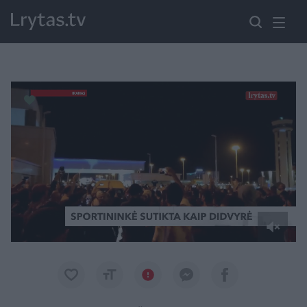
Paremkite Ukrainą