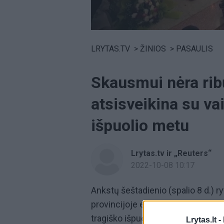
Volume
0%
LRYTAS.TV
>
ŽINIOS
>
PASAULIS
Skausmui nėra ribų
atsisveikina su va
išpuolio metu
Lrytas.tv ir „Reuters“
2022-10-08 10:17
Ankstų šeštadienio (spalio 8 d.) 
provincijoje esančiose šventykl
tragiško išpuoliu metu. Šeimos nar
Lrytas.lt -