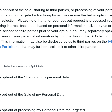
įsit
net
to opt-out of the sale, sharing to third parties, or processing of your per
formation for targeted advertising by us, please use the below opt-out s
imieji
netektys
žūtys
tragedija
r selection. Please note that after your opt-out request is processed y
eing interest-based ads based on personal information utilized by us or
disclosed to third parties prior to your opt-out. You may separately opt-
losure of your personal information by third parties on the IAB’s list of
. This information may also be disclosed by us to third parties on the
IA
Participants
that may further disclose it to other third parties.
Visi įrašai
l Data Processing Opt Outs
2:40
00:03:52
o opt-out of the Sharing of my personal data.
mai –
Liūdna vyresnio amžiaus dirbančiųjų
In
nenori:
kasdienybė – priekabiavimas, patyčios ir
užgaulūs įvardžiai
o opt-out of the Sale of my Personal Data.
Žinios
|
Lietuvos diena
In
to opt-out of processing my Personal Data for Targeted