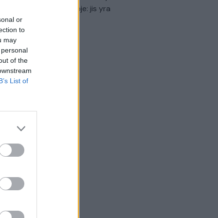
virtinti Ukrainos politikoje: jis yra
eisus
sonal or
ection to
Laidos
|
Nauja diena
ou may
 personal
out of the
 downstream
B’s List of