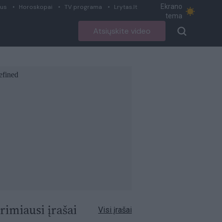
Ekrano
ius
Horoskopai
TV programa
Lrytas.lt
tema
Atsiųskite video
rimiausi įrašai
Visi įrašai