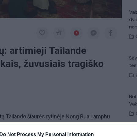
Vaiz
dvi
ne
: artimieji Tailande
Sav
ikais, žuvusiais tragiško
tem
Nuf
Vak
rytą Tailando šiaurės rytinėje Nong Bua Lamphu
ose
artimieji
atsisveikina su vaikais, žuvusiais
iai meldėsi priešais esančius portretus ir žaislais
Do Not Process My Personal Information
V. 