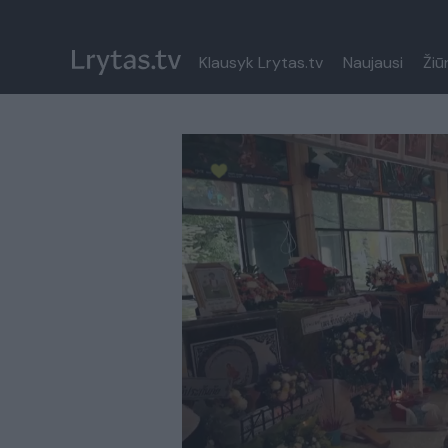
Klausyk Lrytas.tv
Naujausi
Žiū
Paremkite Ukrainą