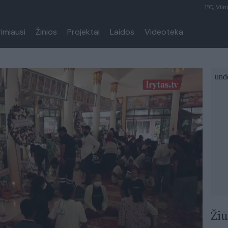
1°C, Viln
rimiausi
Žinios
Projektai
Laidos
Videoteka
Žiū