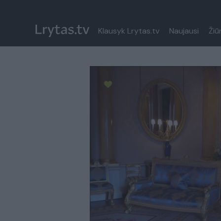
Klausyk Lrytas.tv
Naujausi
Žiū
Paremkite Ukrainą