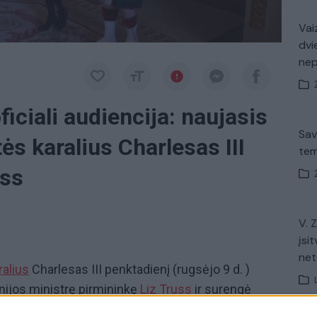
Vaiz
dvi
ne
iciali audiencija: naujasis
Sav
ės karalius Charlesas III
tem
uss
V. 
įsit
net
ralius
Charlesas III penktadienį (rugsėjo 9 d. )
ijos ministrę pirmininkę
Liz Truss
ir surengė
ralienės Elizabeth II mirties. Rūmų atstovė spaudai