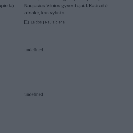
apie ką
Naujosios Vilnios gyventojai: I. Budraitė
atsakė, kas vyksta
Laidos
|
Nauja diena