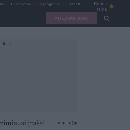
Ekrano
ius
Horoskopai
TV programa
Lrytas.lt
tema
Atsiųskite video
rimiausi įrašai
Visi įrašai