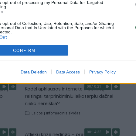
to opt-out of processing my Personal Data for Targeted
ing.
In
3:57
00:00:40
 ir
Dronai Vokietijoje kelia vis daugiau
o opt-out of Collection, Use, Retention, Sale, and/or Sharing
ersonal Data that Is Unrelated with the Purposes for which it
klausimų: du pastebėti virš karinės bazės
lected.
Out
u
Žinios
|
Pasaulis
CONFIRM
TV
Visi įrašai
Data Deletion
Data Access
Privacy Policy
00:10:21
žo į
Kodėl apklausos internete ir politikų
jo
reitingai tarprinkiminiu laikotarpiu dažnai
nieko nereiškia?
Laidos
|
Informacinis skydas
00:14:33
s –
Atliekų krizė nedingo – pradėjo skųstis