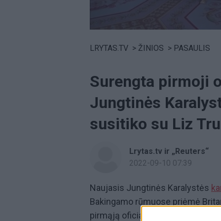
Volume
0%
LRYTAS.TV
>
ŽINIOS
>
PASAULIS
Surengta pirmoji of
Jungtinės Karalyst
susitiko su Liz Tr
Lrytas.tv ir „Reuters“
2022-09-10 07:39
Naujasis Jungtinės Karalystės
ka
Bakingamo rūmuose priėmė Britan
pirmąją oficialią audienciją po ka