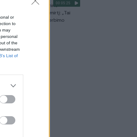
00:05:25
Prunskienės brolis prisiminė
dinančią akimirką prieš mirtį: „Tai
sonal or
o simbolinis mūsų pagerbimo
ection to
klas“
ou may
 personal
Žinios
|
Lietuvos diena
out of the
 downstream
B’s List of