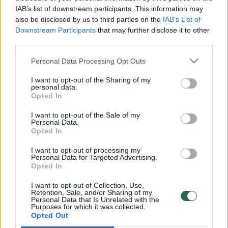
00:00:30
IAB’s list of downstream participants. This information may
Vaizdai iš tragiškos avarijos Vilniaus r.: dviejų moterų ir
also be disclosed by us to third parties on the
IAB’s List of
vaiko gyvybių išgelbėti nepavyko
Downstream Participants
that may further disclose it to other
Žinios
|
Lietuvos diena
third parties.
Personal Data Processing Opt Outs
00:00:57
Savaitės vidurys nusimato karštas: temperatūra kils iki
I want to opt-out of the Sharing of my
32 laipsnių šilumos
personal data.
Opted In
Žinios
|
Orai
I want to opt-out of the Sale of my
Personal Data.
Opted In
00:00:59
Nufilmavo, kaip patvino Vilniaus Vakarinis aplinkkelis:
vaizdas pribloškia
I want to opt-out of processing my
Personal Data for Targeted Advertising.
Opted In
Žinios
|
Lietuvos diena
I want to opt-out of Collection, Use,
Retention, Sale, and/or Sharing of my
Personal Data that Is Unrelated with the
00:15:54
V. Zalužno pasisakymą laiko bandymu įsitvirtinti
Purposes for which it was collected.
Ukrainos politikoje: jis yra neteisus
Opted Out