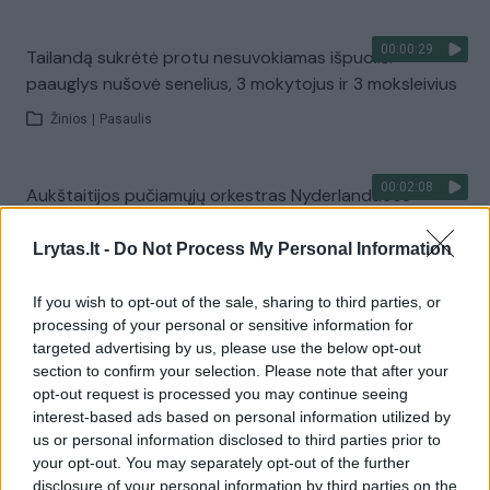
00:00:29
Tailandą sukrėtė protu nesuvokiamas išpuolis:
paauglys nušovė senelius, 3 mokytojus ir 3 moksleivius
Žinios
|
Pasaulis
00:02:08
Aukštaitijos pučiamųjų orkestras Nyderlanduose
apgynė čempionų vardą
Lrytas.lt -
Do Not Process My Personal Information
Žinios
|
Lietuvos diena
If you wish to opt-out of the sale, sharing to third parties, or
processing of your personal or sensitive information for
Visi įrašai
targeted advertising by us, please use the below opt-out
section to confirm your selection. Please note that after your
opt-out request is processed you may continue seeing
interest-based ads based on personal information utilized by
Žiūrimiausi įrašai
us or personal information disclosed to third parties prior to
your opt-out. You may separately opt-out of the further
disclosure of your personal information by third parties on the