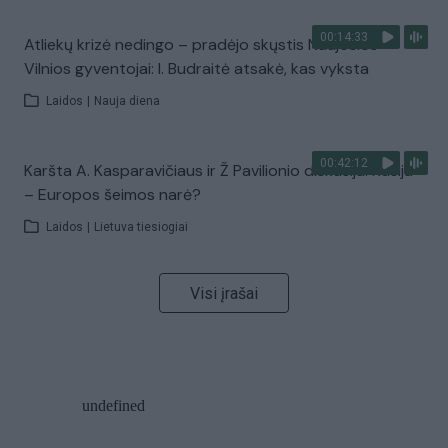
00:14:33
Atliekų krizė nedingo – pradėjo skųstis Naujosios
Vilnios gyventojai: I. Budraitė atsakė, kas vyksta
Laidos
|
Nauja diena
00:42:12
Karšta A. Kasparavičiaus ir Ž Pavilionio diskusija: Rusija
– Europos šeimos narė?
Laidos
|
Lietuva tiesiogiai
Visi įrašai