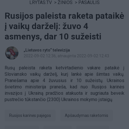
LRYTAS.TV
>
ŽINIOS
>
PASAULIS
Rusijos paleista raketa pataikė
į vaikų darželį: žuvo 4
asmenys, dar 10 sužeisti
„Lietuvos ryto“ televizija
2022-09-02 12:36
, atnaujinta 2022-09-02 12:43
Rusų paleista raketa ketvirtadienio vakare pataikė į
Sloviansko vaikų darželį, kurį lankė apie šimtas vaikų.
Pranešama apie 4 žuvusius ir 10 sužeistų. Ukrainos
švietimo ministerija praneša, kad nuo Rusijos karinės
invazijos į Ukrainą pradžios atakuota ir sugriauta beveik
pustrečio tūkstančio (2300) Ukrainos mokymo įstaigų.
Rusijos karinės pajėgos
apšaudymas raketomis