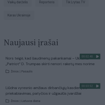
vaikų darželis
Reporteris
tik Lrytas.TV
karas Ukrainoje
Naujausi įrašai
00:02:40
Nors teigė, kad šaudmenų pakankamai – Ukrainai
„Patriot“ D. Trumpas skirti nenori: raketų mes norime
Žinios
|
Pasaulis
00:03:52
Liūdna vyresnio amžiaus dirbančiųjų kasdienybė –
priekabiavimas, patyčios ir užgaulūs įvardžiai
Žinios
|
Lietuvos diena