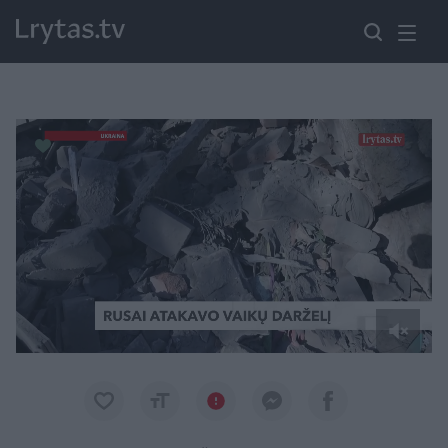
Paremkite Ukrainą