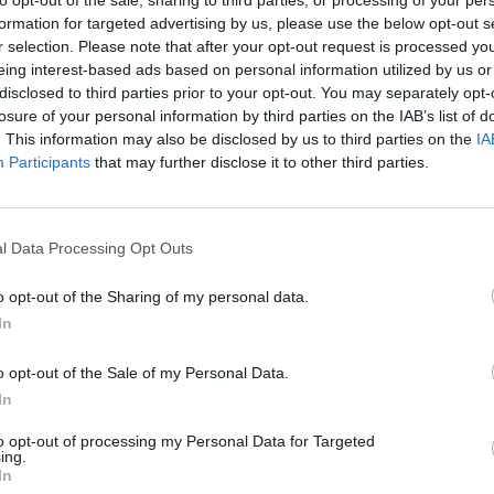
to opt-out of the sale, sharing to third parties, or processing of your per
kė vienas.
aut
formation for targeted advertising by us, please use the below opt-out s
r selection. Please note that after your opt-out request is processed y
eing interest-based ads based on personal information utilized by us or
iai Kopenhagoje
susišaudymas
tik Lrytas.TV
disclosed to third parties prior to your opt-out. You may separately opt-
losure of your personal information by third parties on the IAB’s list of
. This information may also be disclosed by us to third parties on the
IA
Participants
that may further disclose it to other third parties.
Visi įrašai
l Data Processing Opt Outs
0:44
00:00:44
os:
Pamatykite filmuotą medžiagą: ištrauktas
o opt-out of the Sharing of my personal data.
s
į tvenkinį įskriejęs automobilis
In
Žinios
|
Lietuvos diena
o opt-out of the Sale of my Personal Data.
In
to opt-out of processing my Personal Data for Targeted
0:57
00:42:12
aigsime
Karšta A. Kasparavičiaus ir Ž Pavilionio
ing.
diskusija: Rusija – Europos šeimos narė?
In