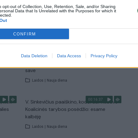
Laidos
|
Lietuva tiesiogiai
o opt-out of Collection, Use, Retention, Sale, and/or Sharing
ersonal Data that Is Unrelated with the Purposes for which it
lected.
Out
TV
CONFIRM
Visi įrašai
00:11:27
nio
Lietuvos pasiruošimą pavojams neigiamai
Data Deletion
Data Access
Privacy Policy
narė?
vertinantis šaulys: nustokime apgaudinėti
save
Laidos
|
Nauja diena
00:16:37
, kiek
V. Sinkevičius paaiškino, kodėl dar nebuvo
alies
Koalicinės tarybos posėdžio: esame
kalbėję
Laidos
|
Nauja diena