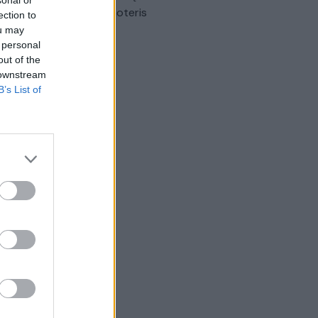
sonal or
omobilis sužalojo dvi moteris
ection to
ou may
Žinios
|
Lietuvos diena
 personal
out of the
 downstream
B’s List of