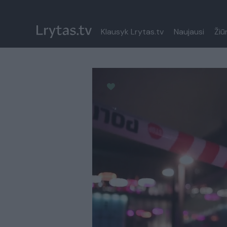
Klausyk Lrytas.tv
Naujausi
Žiū
Paremkite Ukrainą