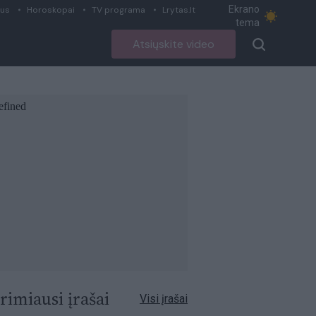
Ekrano
ius
Horoskopai
TV programa
Lrytas.lt
tema
Atsiųskite video
rimiausi įrašai
Visi įrašai