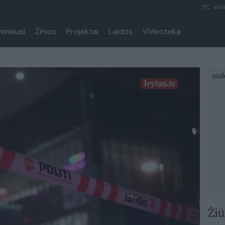
1°C, Viln
rimiausi
Žinios
Projektai
Laidos
Videoteka
Žiū