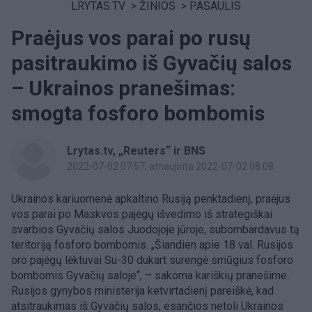
LRYTAS.TV
>
ŽINIOS
>
PASAULIS
Praėjus vos parai po rusų
pasitraukimo iš Gyvačių salos
– Ukrainos pranešimas:
smogta fosforo bombomis
Lrytas.tv, „Reuters“ ir BNS
2022-07-02 07:57
, atnaujinta 2022-07-02 08:08
Ukrainos kariuomenė apkaltino Rusiją penktadienį, praėjus
vos parai po Maskvos pajėgų išvedimo iš strategiškai
svarbios Gyvačių salos Juodojoje jūroje, subombardavus tą
teritoriją fosforo bombomis. „Šiandien apie 18 val. Rusijos
oro pajėgų lėktuvai Su-30 dukart surengė smūgius fosforo
bombomis Gyvačių saloje“, – sakoma kariškių pranešime.
Rusijos gynybos ministerija ketvirtadienį pareiškė, kad
atsitraukimas iš Gyvačių salos, esančios netoli Ukrainos