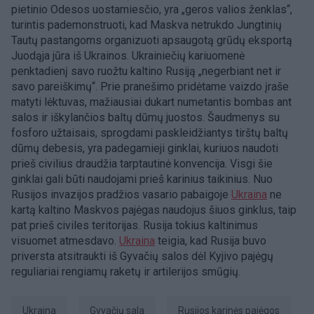
pietinio Odesos uostamiesčio, yra „geros valios ženklas“,
turintis pademonstruoti, kad Maskva netrukdo Jungtinių
Tautų pastangoms organizuoti apsaugotą grūdų eksportą
Juodąja jūra iš Ukrainos. Ukrainiečių kariuomenė
penktadienį savo ruožtu kaltino Rusiją „negerbiant net ir
savo pareiškimų“. Prie pranešimo pridėtame vaizdo įraše
matyti lėktuvas, mažiausiai dukart numetantis bombas ant
salos ir iškylančios baltų dūmų juostos. Šaudmenys su
fosforo užtaisais, sprogdami paskleidžiantys tirštų baltų
dūmų debesis, yra padegamieji ginklai, kuriuos naudoti
prieš civilius draudžia tarptautinė konvencija. Visgi šie
ginklai gali būti naudojami prieš karinius taikinius. Nuo
Rusijos invazijos pradžios vasario pabaigoje
Ukraina
ne
kartą kaltino Maskvos pajėgas naudojus šiuos ginklus, taip
pat prieš civiles teritorijas. Rusija tokius kaltinimus
visuomet atmesdavo.
Ukraina
teigia, kad Rusija buvo
priversta atsitraukti iš Gyvačių salos dėl Kyjivo pajėgų
reguliariai rengiamų raketų ir artilerijos smūgių.
Ukraina
Gyvačių sala
Rusijos karinės pajėgos