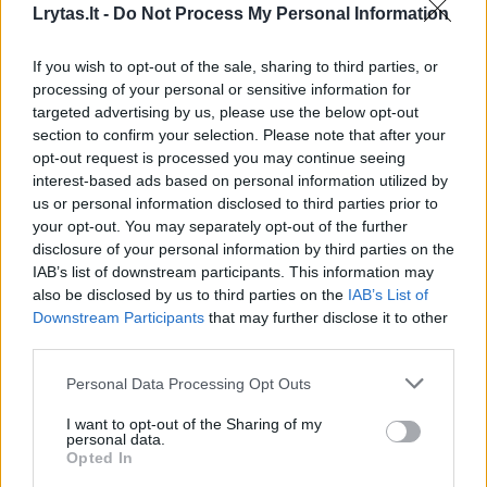
Lrytas.lt -
Do Not Process My Personal Information
Žinios
|
Pasaulis
If you wish to opt-out of the sale, sharing to third parties, or
processing of your personal or sensitive information for
00:22:15
„Paulius ir Saulius“ – ypatingai karšta diena Dzūkijos
targeted advertising by us, please use the below opt-out
ežere ir aktyvi karšių žūklė
section to confirm your selection. Please note that after your
opt-out request is processed you may continue seeing
Laidos
|
Paulius ir Saulius
interest-based ads based on personal information utilized by
us or personal information disclosed to third parties prior to
your opt-out. You may separately opt-out of the further
00:00:34
Kyjivas po naktinės atakos: liepsnos apėmė pastatus
disclosure of your personal information by third parties on the
IAB’s list of downstream participants. This information may
Žinios
|
Pasaulis
also be disclosed by us to third parties on the
IAB’s List of
Downstream Participants
that may further disclose it to other
third parties.
Visi įrašai
Personal Data Processing Opt Outs
I want to opt-out of the Sharing of my
Žiūrimiausi įrašai
personal data.
Opted In