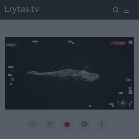
Paremkite Ukrainą