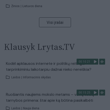
Žinios
|
Lietuvos diena
Visi įrašai
Klausyk Lrytas.TV
00:10:21
Kodėl apklausos internete ir politikų reitingai
tarprinkiminiu laikotarpiu dažnai nieko nereiškia?
Laidos
|
Informacinis skydas
00:15:25
Ruošiantis naujiems mokslo metams – vaikų teisių
tarnybos primena: štai apie ką būtina pasikalbėti
Laidos
|
Nauja diena