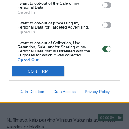
I want to opt-out of the Sale of my
Personal Data.
00:00:30
Vaizdai iš tragiškos avarijos Vilniaus r.: dviejų moterų ir
Opted In
vaiko gyvybių išgelbėti nepavyko
I want to opt-out of processing my
Personal Data for Targeted Advertising.
Žinios
|
Lietuvos diena
Opted In
I want to opt-out of Collection, Use,
00:00:57
Savaitės vidurys nusimato karštas: temperatūra kils iki
Retention, Sale, and/or Sharing of my
Personal Data that Is Unrelated with the
32 laipsnių šilumos
Purposes for which it was collected.
Opted Out
Žinios
|
Orai
CONFIRM
00:15:54
V. Zalužno pasisakymą laiko bandymu įsitvirtinti
Ukrainos politikoje: jis yra neteisus
Data Deletion
Data Access
Privacy Policy
Laidos
|
Nauja diena
00:00:59
Nufilmavo, kaip patvino Vilniaus Vakarinis aplinkkelis:
vaizdas pribloškia