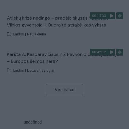
00:14:33
Atliekų krizė nedingo – pradėjo skųstis Naujosios
Vilnios gyventojai: I. Budraitė atsakė, kas vyksta
Laidos
|
Nauja diena
00:42:12
Karšta A. Kasparavičiaus ir Ž Pavilionio diskusija: Rusija
– Europos šeimos narė?
Laidos
|
Lietuva tiesiogiai
Visi įrašai