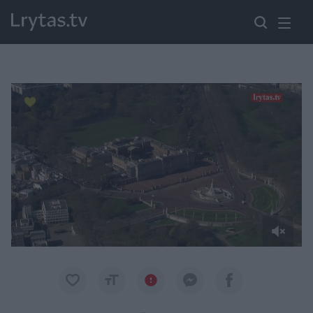
Paremkite Ukrainą