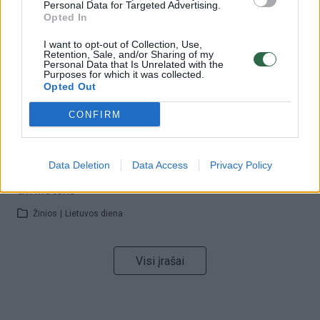
Personal Data for Targeted Advertising.
32 laipsnių šilumos
Opted In
Žinios
|
Orai
I want to opt-out of Collection, Use,
Retention, Sale, and/or Sharing of my
Personal Data that Is Unrelated with the
Purposes for which it was collected.
00:00:59
Nufilmavo, kaip patvino Vilniaus Vakarinis aplinkkelis:
Opted Out
vaizdas pribloškia
CONFIRM
Žinios
|
Lietuvos diena
Data Deletion
Data Access
Privacy Policy
00:00:55
Avarija Vilniuje: į stotelę įsirėžęs automobilis sužalojo
dvi moteris
Žinios
|
Lietuvos diena
Visi įrašai