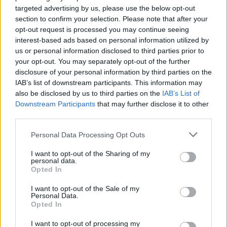
targeted advertising by us, please use the below opt-out
00:00:57
Sinoptikai atsakė, kokiais orais užbaigsime darbo
section to confirm your selection. Please note that after your
savaitę: karščiai atsitrauks
opt-out request is processed you may continue seeing
interest-based ads based on personal information utilized by
Žinios
|
Orai
us or personal information disclosed to third parties prior to
your opt-out. You may separately opt-out of the further
disclosure of your personal information by third parties on the
Visi įrašai
IAB’s list of downstream participants. This information may
also be disclosed by us to third parties on the
IAB’s List of
Downstream Participants
that may further disclose it to other
third parties.
Žiūrimiausi įrašai
Personal Data Processing Opt Outs
I want to opt-out of the Sharing of my
00:00:30
Vaizdai iš tragiškos avarijos Vilniaus r.: dviejų moterų ir
personal data.
vaiko gyvybių išgelbėti nepavyko
Opted In
Žinios
|
Lietuvos diena
I want to opt-out of the Sale of my
Personal Data.
Opted In
00:00:57
Savaitės vidurys nusimato karštas: temperatūra kils iki
I want to opt-out of processing my