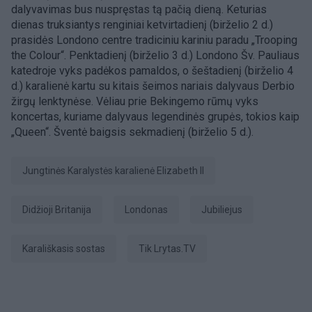
dalyvavimas bus nuspręstas tą pačią dieną. Keturias
dienas truksiantys renginiai ketvirtadienį (birželio 2 d.)
prasidės Londono centre tradiciniu kariniu paradu „Trooping
the Colour“. Penktadienį (birželio 3 d.) Londono Šv. Pauliaus
katedroje vyks padėkos pamaldos, o šeštadienį (birželio 4
d.) karalienė kartu su kitais šeimos nariais dalyvaus Derbio
žirgų lenktynėse. Vėliau prie Bekingemo rūmų vyks
koncertas, kuriame dalyvaus legendinės grupės, tokios kaip
„Queen“. Šventė baigsis sekmadienį (birželio 5 d.).
Jungtinės Karalystės karalienė Elizabeth II
Didžioji Britanija
Londonas
Jubiliejus
karališkasis sostas
tik Lrytas.TV