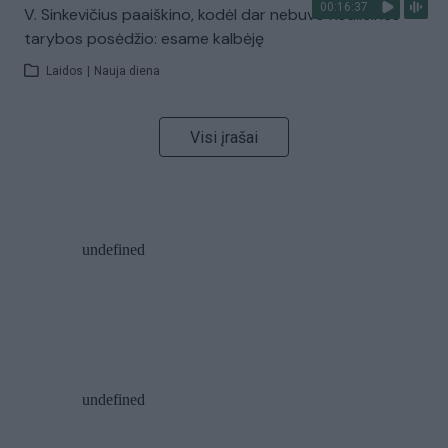
00:16:37
V. Sinkevičius paaiškino, kodėl dar nebuvo Koalicinės
tarybos posėdžio: esame kalbėję
Laidos
|
Nauja diena
Visi įrašai