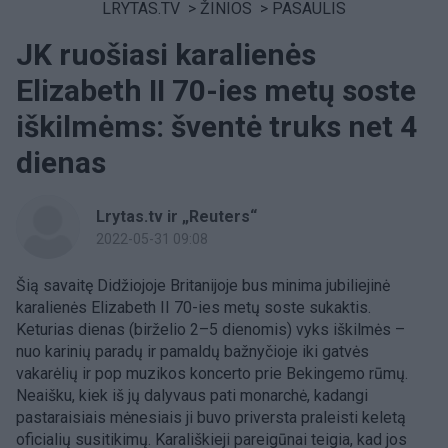
LRYTAS.TV
>
ŽINIOS
>
PASAULIS
JK ruošiasi karalienės
Elizabeth II 70-ies metų soste
iškilmėms: šventė truks net 4
dienas
Lrytas.tv ir „Reuters“
2022-05-31 09:08
Šią savaitę Didžiojoje Britanijoje bus minima jubiliejinė
karalienės Elizabeth II 70-ies metų soste sukaktis.
Keturias dienas (birželio 2–5 dienomis) vyks iškilmės –
nuo ​​karinių paradų ir pamaldų bažnyčioje iki gatvės
vakarėlių ir pop muzikos koncerto prie Bekingemo rūmų.
Neaišku, kiek iš jų dalyvaus pati monarchė, kadangi
pastaraisiais mėnesiais ji buvo priversta praleisti keletą
oficialių susitikimų. Karališkieji pareigūnai teigia, kad jos