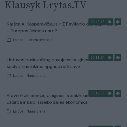
Klausyk Lrytas.TV
00:42:12
Karšta A. Kasparavičiaus ir Ž Pavilionio diskusija: Rusija
– Europos šeimos narė?
Laidos
|
Lietuva tiesiogiai
00:11:27
Lietuvos pasiruošimą pavojams neigiamai vertinantis
šaulys: nustokime apgaudinėti save
Laidos
|
Nauja diena
00:12:58
Pravėrė ukrainiečių pinigines: atsakė, kiek vidutiniškai
uždirba ir kaip išsilaiko šalies ekonomika
Laidos
|
Nauja diena