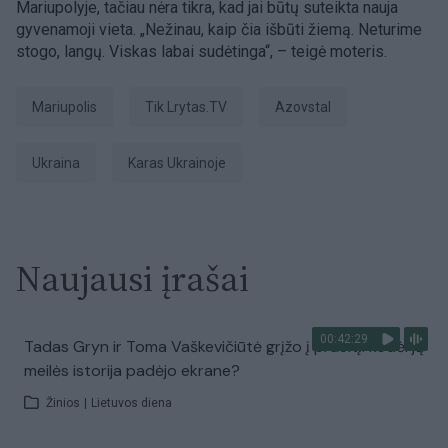
Mariupolyje, tačiau nėra tikra, kad jai būtų suteikta nauja
gyvenamoji vieta. „Nežinau, kaip čia išbūti žiemą. Neturime
stogo, langų. Viskas labai sudėtinga“, – teigė moteris.
Mariupolis
tik Lrytas.TV
Azovstal
Ukraina
karas Ukrainoje
Naujausi įrašai
00:42:29
Tadas Gryn ir Toma Vaškevičiūtė grįžo į praeitį: kodėl jų
meilės istorija padėjo ekrane?
Žinios
|
Lietuvos diena