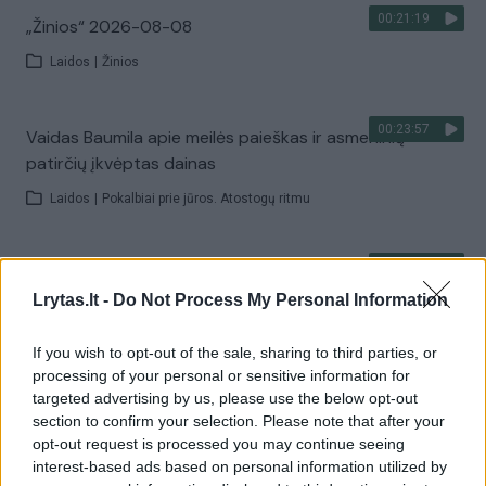
00:21:19
„Žinios“ 2026-08-08
Laidos
|
Žinios
00:23:57
Vaidas Baumila apie meilės paieškas ir asmeninių
patirčių įkvėptas dainas
Laidos
|
Pokalbiai prie jūros. Atostogų ritmu
00:00:40
Dronai Vokietijoje kelia vis daugiau klausimų: du
pastebėti virš karinės bazės
Lrytas.lt -
Do Not Process My Personal Information
Žinios
|
Pasaulis
If you wish to opt-out of the sale, sharing to third parties, or
processing of your personal or sensitive information for
targeted advertising by us, please use the below opt-out
Visi įrašai
section to confirm your selection. Please note that after your
opt-out request is processed you may continue seeing
interest-based ads based on personal information utilized by