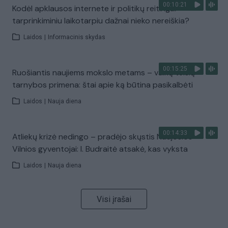
00:10:21
Kodėl apklausos internete ir politikų reitingai
tarprinkiminiu laikotarpiu dažnai nieko nereiškia?
Laidos
|
Informacinis skydas
00:15:25
Ruošiantis naujiems mokslo metams – vaikų teisių
tarnybos primena: štai apie ką būtina pasikalbėti
Laidos
|
Nauja diena
00:14:33
Atliekų krizė nedingo – pradėjo skųstis Naujosios
Vilnios gyventojai: I. Budraitė atsakė, kas vyksta
Laidos
|
Nauja diena
Visi įrašai