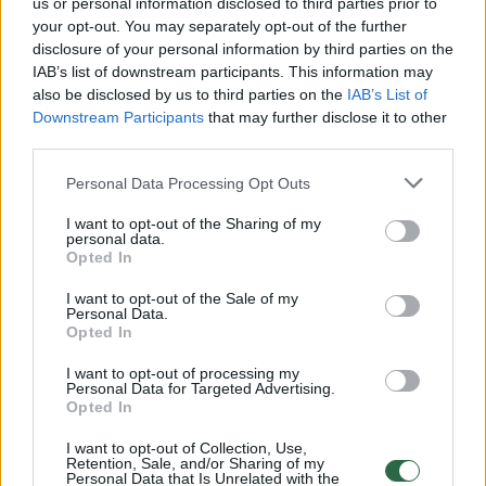
us or personal information disclosed to third parties prior to
Žiūrimiausi įrašai
your opt-out. You may separately opt-out of the further
disclosure of your personal information by third parties on the
IAB’s list of downstream participants. This information may
also be disclosed by us to third parties on the
IAB’s List of
00:00:30
Vaizdai iš tragiškos avarijos Vilniaus r.: dviejų moterų ir
Downstream Participants
that may further disclose it to other
vaiko gyvybių išgelbėti nepavyko
third parties.
Žinios
|
Lietuvos diena
Personal Data Processing Opt Outs
I want to opt-out of the Sharing of my
00:00:57
Savaitės vidurys nusimato karštas: temperatūra kils iki
personal data.
Opted In
32 laipsnių šilumos
I want to opt-out of the Sale of my
Žinios
|
Orai
Personal Data.
Opted In
00:15:54
V. Zalužno pasisakymą laiko bandymu įsitvirtinti
I want to opt-out of processing my
Personal Data for Targeted Advertising.
Ukrainos politikoje: jis yra neteisus
Opted In
Laidos
|
Nauja diena
I want to opt-out of Collection, Use,
Retention, Sale, and/or Sharing of my
Personal Data that Is Unrelated with the