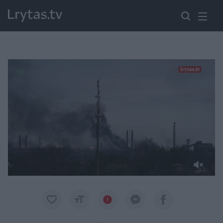
Paremkite Ukrainą