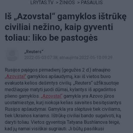
LRYTAS.TV
>
ŽINIOS
>
PASAULIS
Iš „Azovstal“ gamyklos ištrūkę
civiliai nežino, kaip gyventi
toliau: liko be pastogės
„Reuters“
2022-05-03 07:38
, atnaujinta 2022-05-10 09:29
Rusijos pajėgos pirmadienį (gegužės 2 d.) atnaujino
„Azovstal“
gamyklos apšaudymą, kai iš vietos buvo
evakuota kelios dešimtys civilių. „Reuters“ užfiksuotoje
medžiagoje matyti juodi dūmai, kylantys iš apgadintos
plieno gamyklos.
„Azovstal“
gamykla yra Azovo jūros
uostamiestyje, kurį niokoja kelias savaites besitęsiantys
Rusijos apšaudymai. Gamykla yra slėptuvė tiek civiliams,
tiek Ukrainos kariams. Ištrūkę civiliai bando sugalvoti, ką
daryti toliau. Vietos gyventoja Tatyana Bushlanova teigė,
kad jų namai visiškai sugriauti. Ji būtų pasilikusi