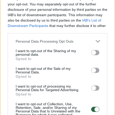
your opt-out. You may separately opt-out of the further
Žiūrimiausi įrašai
disclosure of your personal information by third parties on the
IAB’s list of downstream participants. This information may
also be disclosed by us to third parties on the
IAB’s List of
00:00:30
Vaizdai iš tragiškos avarijos Vilniaus r.: dviejų moterų ir
Downstream Participants
that may further disclose it to other
third parties.
vaiko gyvybių išgelbėti nepavyko
Žinios
|
Lietuvos diena
Personal Data Processing Opt Outs
I want to opt-out of the Sharing of my
personal data.
00:00:57
Savaitės vidurys nusimato karštas: temperatūra kils iki
Opted In
32 laipsnių šilumos
I want to opt-out of the Sale of my
Personal Data.
Žinios
|
Orai
Opted In
I want to opt-out of processing my
00:15:54
Personal Data for Targeted Advertising.
V. Zalužno pasisakymą laiko bandymu įsitvirtinti
Opted In
Ukrainos politikoje: jis yra neteisus
I want to opt-out of Collection, Use,
Laidos
|
Nauja diena
Retention, Sale, and/or Sharing of my
Personal Data that Is Unrelated with the
Purposes for which it was collected.