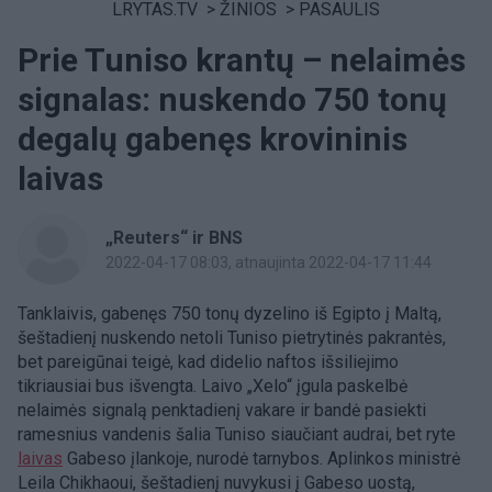
LRYTAS.TV
>
ŽINIOS
>
PASAULIS
Prie Tuniso krantų – nelaimės
signalas: nuskendo 750 tonų
degalų gabenęs krovininis
laivas
„Reuters“ ir BNS
2022-04-17 08:03
, atnaujinta 2022-04-17 11:44
Tanklaivis, gabenęs 750 tonų dyzelino iš Egipto į Maltą,
šeštadienį nuskendo netoli Tuniso pietrytinės pakrantės,
bet pareigūnai teigė, kad didelio naftos išsiliejimo
tikriausiai bus išvengta. Laivo „Xelo“ įgula paskelbė
nelaimės signalą penktadienį vakare ir bandė pasiekti
ramesnius vandenis šalia Tuniso siaučiant audrai, bet ryte
laivas
Gabeso įlankoje, nurodė tarnybos. Aplinkos ministrė
Leila Chikhaoui, šeštadienį nuvykusi į Gabeso uostą,