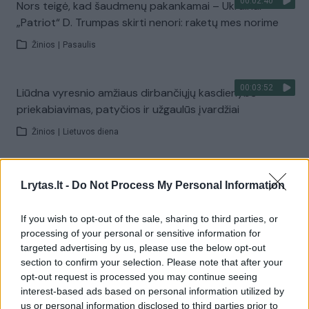
00:02:40
Nors teigė, kad šaudmenų pakankamai – Ukrainai
„Patriot“ D. Trumpas skirti nenori: raketų mes norime
Žinios
|
Pasaulis
00:03:52
Liūdna vyresnio amžiaus dirbančiųjų kasdienybė –
priekabiavimas, patyčios ir užgaulūs įvardžiai
Žinios
|
Lietuvos diena
00:00:29
Tailandą sukrėtė protu nesuvokiamas išpuolis:
Lrytas.lt -
Do Not Process My Personal Information
paauglys nušovė senelius, 3 mokytojus ir 3 moksleivius
If you wish to opt-out of the sale, sharing to third parties, or
Žinios
|
Pasaulis
processing of your personal or sensitive information for
targeted advertising by us, please use the below opt-out
section to confirm your selection. Please note that after your
Visi įrašai
opt-out request is processed you may continue seeing
interest-based ads based on personal information utilized by
us or personal information disclosed to third parties prior to