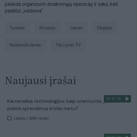
padeda organizuoti atsakomąją operaciją ir sakė, kad
padėtis „valdoma“.
Tunisas
krovinys
laivas
degalai
nuskendo laivas
tik Lrytas.TV
Naujausi įrašai
00:21:56
Kai neveikia technologijos: kaip orientuotis, judėti ir
priimti sprendimus krizės metu?
Laidos
|
Išlikti rytojui