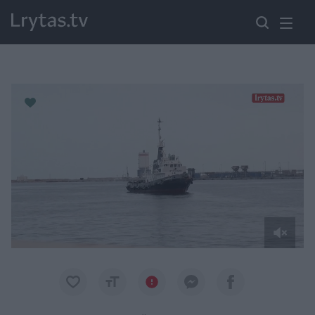
Paremkite Ukrainą