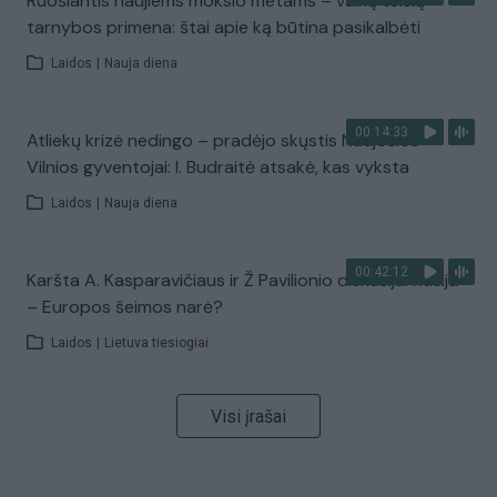
Ruošiantis naujiems mokslo metams – vaikų teisių
tarnybos primena: štai apie ką būtina pasikalbėti
Laidos
|
Nauja diena
00:14:33
Atliekų krizė nedingo – pradėjo skųstis Naujosios
Vilnios gyventojai: I. Budraitė atsakė, kas vyksta
Laidos
|
Nauja diena
00:42:12
Karšta A. Kasparavičiaus ir Ž Pavilionio diskusija: Rusija
– Europos šeimos narė?
Laidos
|
Lietuva tiesiogiai
Visi įrašai