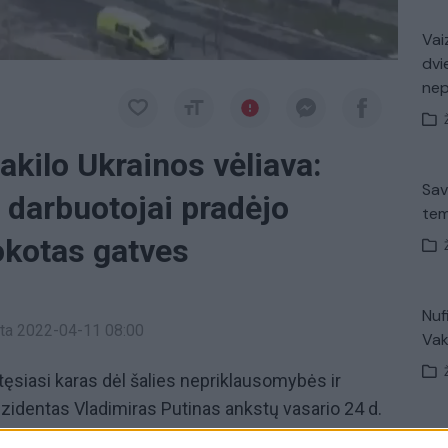
Vaiz
dvi
ne
akilo Ukrainos vėliava:
Sav
 darbuotojai pradėjo
tem
okotas gatves
Nuf
inta 2022-04-11 08:00
Vak
tęsiasi karas dėl šalies nepriklausomybės ir
ezidentas Vladimiras Putinas ankstų vasario 24 d.
nvaziją į kaimyninę šalį. Rusijos kariai diena iš
V. 