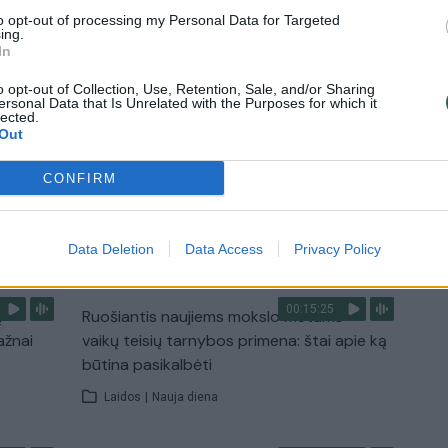
Žinios
|
Lietuvos diena
to opt-out of processing my Personal Data for Targeted
ing.
In
0:29
00:02:08
mas
Aukštaitijos pučiamųjų orkestras
o opt-out of Collection, Use, Retention, Sale, and/or Sharing
3
Nyderlanduose apgynė čempionų vardą
ersonal Data that Is Unrelated with the Purposes for which it
lected.
Žinios
|
Lietuvos diena
Out
CONFIRM
TV
Visi įrašai
Data Deletion
Data Access
Privacy Policy
00:15:25
ų
Ruošiantis naujiems mokslo metams –
ažnai
vaikų teisių tarnybos primena: štai apie ką
būtina pasikalbėti
Laidos
|
Nauja diena