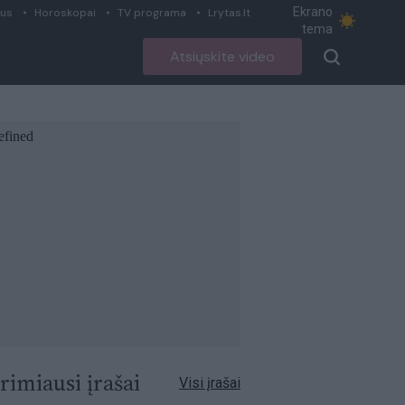
Ekrano
ius
Horoskopai
TV programa
Lrytas.lt
tema
Atsiųskite video
rimiausi įrašai
Visi įrašai