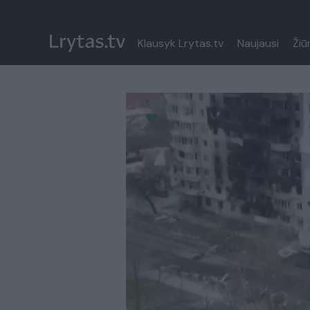
Klausyk Lrytas.tv
Naujausi
Žiū
Paremkite Ukrainą