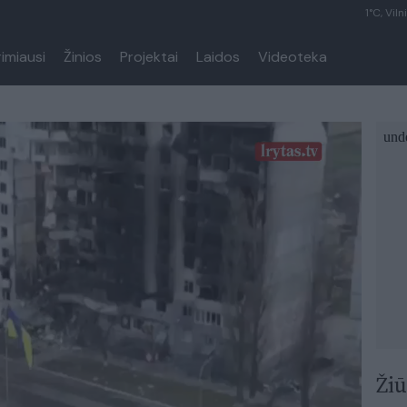
1°C, Viln
rimiausi
Žinios
Projektai
Laidos
Videoteka
Žiū