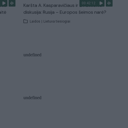
00:42:12
stis
Karšta A. Kasparavičiaus ir Ž Pavilionio
aitė
diskusija: Rusija – Europos šeimos narė?
Laidos
|
Lietuva tiesiogiai