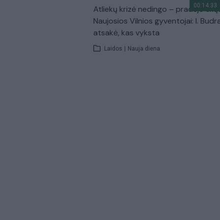
00:14:33
Atliekų krizė nedingo – pradėjo skų
Naujosios Vilnios gyventojai: I. Budr
atsakė, kas vyksta
Laidos
|
Nauja diena