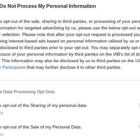
usius Ukrainos infrastruktūros objektus, raketomis
įsit
Do Not Process My Personal Information
net
 kur žūsta kariai ir civiliai gyventojai.
to opt-out of the sale, sharing to third parties, or processing of your per
ksuota Borodiankos mieste vėl pakilusi šalies
formation for targeted advertising by us, please use the below opt-out s
bos
darbuotojai
prisideda prie darbų ir pradeda valyti
r selection. Please note that after your opt-out request is processed y
eing interest-based ads based on personal information utilized by us or
disclosed to third parties prior to your opt-out. You may separately opt-
losure of your personal information by third parties on the IAB’s list of
rbuotojai
tik Lrytas.TV
karas Ukrainoje
. This information may also be disclosed by us to third parties on the
IA
Participants
that may further disclose it to other third parties.
l Data Processing Opt Outs
Visi įrašai
o opt-out of the Sharing of my personal data.
In
2:40
00:03:52
mai –
Liūdna vyresnio amžiaus dirbančiųjų
nenori:
kasdienybė – priekabiavimas, patyčios ir
o opt-out of the Sale of my Personal Data.
užgaulūs įvardžiai
In