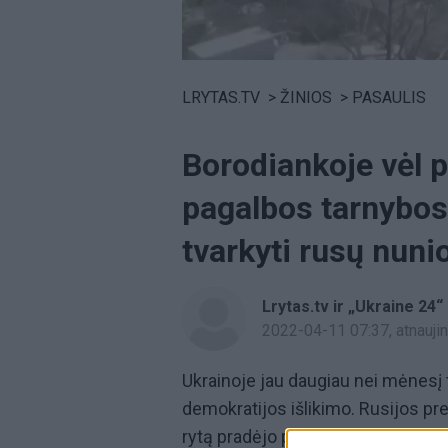
Volume
0%
LRYTAS.TV
>
ŽINIOS
>
PASAULIS
Borodiankoje vėl p
pagalbos tarnybos
tvarkyti rusų nuni
Lrytas.tv ir „Ukraine 24“
2022-04-11 07:37
, atnauj
Ukrainoje jau daugiau nei mėnesį 
demokratijos išlikimo. Rusijos pr
rytą pradėjo plataus masto karinę i