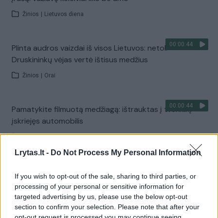
Žinios
|
Lietuvos diena
00:00:44
Plinta audros vaizdai iš visos Lietuvos: netoli
Druskininkų vėjas vertė ištisus medžius
Žinios
|
Orai
00:00:44
Pamatykite filmuotą medžiagą: ištrauktas į tvenkinį
įskriejęs automobilis
Žinios
|
Lietuvos diena
Lrytas.lt -
Do Not Process My Personal Information
00:00:57
Sinoptikai atsakė, kokiais orais užbaigsime darbo
If you wish to opt-out of the sale, sharing to third parties, or
savaitę: karščiai atsitrauks
processing of your personal or sensitive information for
targeted advertising by us, please use the below opt-out
Žinios
|
Orai
section to confirm your selection. Please note that after your
opt-out request is processed you may continue seeing