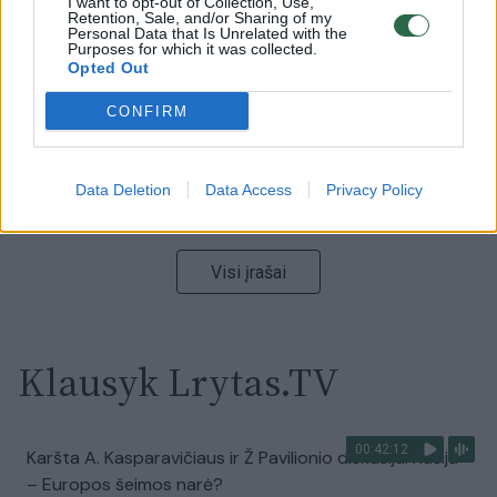
I want to opt-out of Collection, Use,
Retention, Sale, and/or Sharing of my
vaizdas pribloškia
Personal Data that Is Unrelated with the
Purposes for which it was collected.
Žinios
|
Lietuvos diena
Opted Out
CONFIRM
00:00:55
Avarija Vilniuje: į stotelę įsirėžęs automobilis sužalojo
dvi moteris
Data Deletion
Data Access
Privacy Policy
Žinios
|
Lietuvos diena
Visi įrašai
Klausyk Lrytas.TV
00:42:12
Karšta A. Kasparavičiaus ir Ž Pavilionio diskusija: Rusija
– Europos šeimos narė?