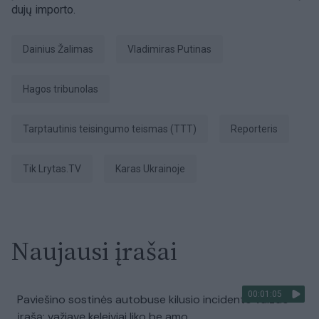
dujų importo.
Dainius Žalimas
Vladimiras Putinas
Hagos tribunolas
Tarptautinis teisingumo teismas (TTT)
Reporteris
tik Lrytas.TV
karas Ukrainoje
Naujausi įrašai
00:01:05
Paviešino sostinės autobuse kilusio incidento vaizdo
įrašą: važiavę keleiviai liko be amo