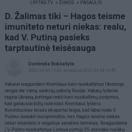
LRYTAS.TV
>
ŽINIOS
>
PASAULIS
D. Žalimas tiki – Hagos teisme
imuniteto neturi niekas: realu,
kad V. Putiną pasieks
tarptautinė teisėsauga
Dominyka Bukšaitytė
2022-04-04 13:04
, atnaujinta 2022-04-04 13:43
Vakarai reaguodami Kremliaus karo nusikaltimus Ukrainoje
rengia dar vieną sankcijų paketą Rusijai. Vakarų lyderiai
ragina Ukrainą įnirtingai rinkti karo nusikaltimų įrodymus,
kad galiausiai būtų nuteistas Kremliaus lyderis.
Konstitucinės teisės ekspertai teigia, kad labai realu V.
Putinui sulaukti nuosprendžio, nes Hagos teisme niekas
neturi imuniteto ir negalioja senaties terminas. Reaguodama
į V. Putino nusikaltimus Lietuva pirmoji ES atsisakė rusiškų