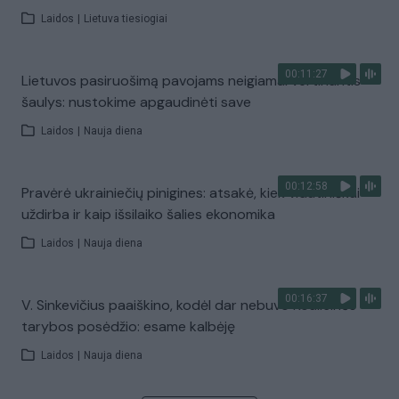
Laidos
|
Lietuva tiesiogiai
00:11:27
Lietuvos pasiruošimą pavojams neigiamai vertinantis
šaulys: nustokime apgaudinėti save
Laidos
|
Nauja diena
00:12:58
Pravėrė ukrainiečių pinigines: atsakė, kiek vidutiniškai
uždirba ir kaip išsilaiko šalies ekonomika
Laidos
|
Nauja diena
00:16:37
V. Sinkevičius paaiškino, kodėl dar nebuvo Koalicinės
tarybos posėdžio: esame kalbėję
Laidos
|
Nauja diena