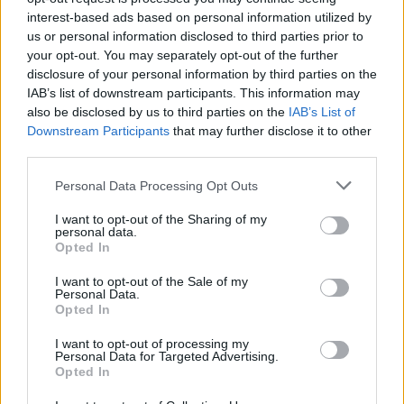
interest-based ads based on personal information utilized by
Visi įrašai
us or personal information disclosed to third parties prior to
your opt-out. You may separately opt-out of the further
disclosure of your personal information by third parties on the
IAB’s list of downstream participants. This information may
Žiūrimiausi įrašai
also be disclosed by us to third parties on the
IAB’s List of
Downstream Participants
that may further disclose it to other
third parties.
00:00:30
Vaizdai iš tragiškos avarijos Vilniaus r.: dviejų moterų ir
Personal Data Processing Opt Outs
vaiko gyvybių išgelbėti nepavyko
I want to opt-out of the Sharing of my
Žinios
|
Lietuvos diena
personal data.
Opted In
I want to opt-out of the Sale of my
00:00:57
Savaitės vidurys nusimato karštas: temperatūra kils iki
Personal Data.
32 laipsnių šilumos
Opted In
Žinios
|
Orai
I want to opt-out of processing my
Personal Data for Targeted Advertising.
Opted In
00:00:59
Nufilmavo, kaip patvino Vilniaus Vakarinis aplinkkelis: