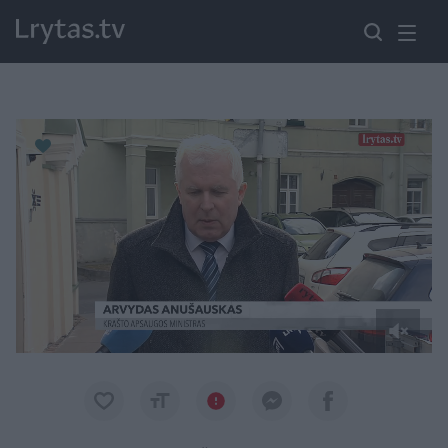
Paremkite Ukrainą