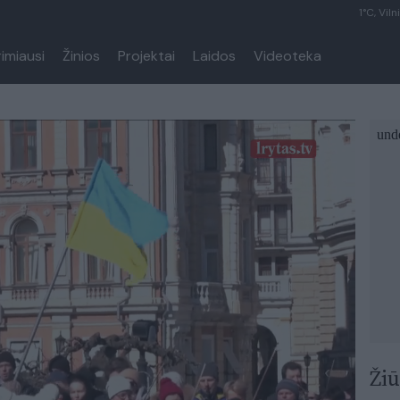
1°C, Viln
rimiausi
Žinios
Projektai
Laidos
Videoteka
Žiū