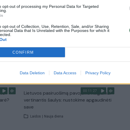
to opt-out of processing my Personal Data for Targeted
Žinios
|
Orai
ing.
In
o opt-out of Collection, Use, Retention, Sale, and/or Sharing
0:44
00:00:57
auktas
Sinoptikai atsakė, kokiais orais užbaigsime
ersonal Data that Is Unrelated with the Purposes for which it
lected.
darbo savaitę: karščiai atsitrauks
Out
Žinios
|
Orai
CONFIRM
TV
Visi įrašai
Data Deletion
Data Access
Privacy Policy
00:11:27
nio
Lietuvos pasiruošimą pavojams neigiamai
narė?
vertinantis šaulys: nustokime apgaudinėti
save
Laidos
|
Nauja diena