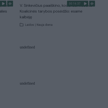
00:16:37
, kiek
V. Sinkevičius paaiškino, kodėl dar nebuvo
alies
Koalicinės tarybos posėdžio: esame
kalbėję
Laidos
|
Nauja diena