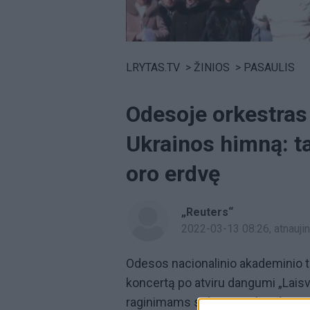
Volume
0%
LRYTAS.TV
>
ŽINIOS
>
PASAULIS
Odesoje orkestras
Ukrainos himną: ta
oro erdvę
„Reuters“
2022-03-13 08:26
, atnauj
Odesos nacionalinio akademinio 
koncertą po atviru dangumi „Laisv
raginimams sukurti neskraidymo z