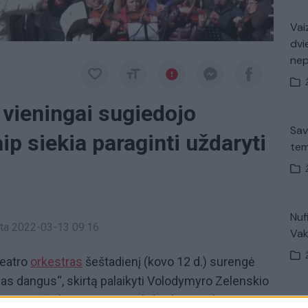
Vaiz
dvi
ne
 vieningai sugiedojo
Sav
ip siekia paraginti uždaryti
tem
Nuf
inta 2022-03-13 09:16
Vak
teatro
orkestras
šeštadienį (kovo 12 d.) surengė
as dangus“, skirtą palaikyti Volodymyro Zelenskio
oną virš Ukrainos ir sustabdyti karą. Odesos
Avar