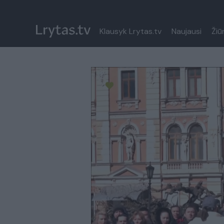
Klausyk Lrytas.tv
Naujausi
Žiū
Paremkite Ukrainą