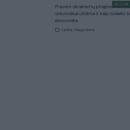
00:12:58
Pravėrė ukrainiečių pinigines: atsakė
vidutiniškai uždirba ir kaip išsilaiko š
ekonomika
Laidos
|
Nauja diena