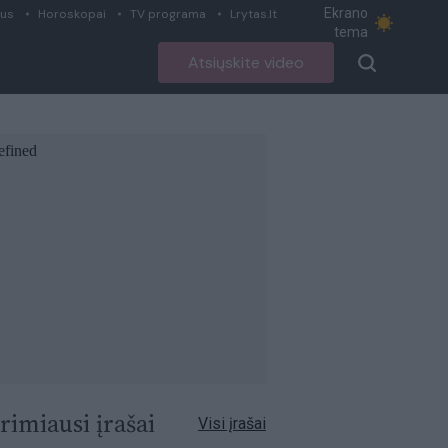
Ekrano
ius
Horoskopai
TV programa
Lrytas.lt
tema
Atsiųskite video
rimiausi įrašai
Visi įrašai