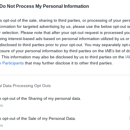
rkestro atliekamą Ukrainos himną ir kitus klasikinius
aut
Do Not Process My Personal Information
s metu, kuri buvo transliuojama dešimtyje Europos
nuo karo pradžios Ukrainoje žuvo 79 vaikai, ir dar
to opt-out of the sale, sharing to third parties, or processing of your per
formation for targeted advertising by us, please use the below opt-out s
cijų Maskvai bei sukurti neskraidymo zoną.
r selection. Please note that after your opt-out request is processed y
eing interest-based ads based on personal information utilized by us or
disclosed to third parties prior to your opt-out. You may separately opt-
esa
orkestras
tik Lrytas.TV
losure of your personal information by third parties on the IAB’s list of
. This information may also be disclosed by us to third parties on the
IA
Participants
that may further disclose it to other third parties.
l Data Processing Opt Outs
Visi įrašai
o opt-out of the Sharing of my personal data.
In
1:05
00:00:44
Plinta audros vaizdai iš visos Lietuvos:
o opt-out of the Sale of my Personal Data.
iai liko
netoli Druskininkų vėjas vertė ištisus
In
medžius