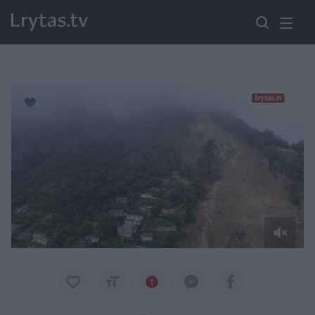
Paremkite Ukrainą