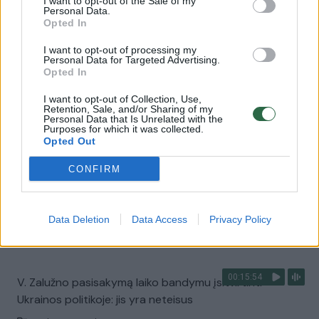
I want to opt-out of the Sale of my
00:00:30
Personal Data.
Vaizdai iš tragiškos avarijos Vilniaus r.: dviejų moterų ir
Opted In
vaiko gyvybių išgelbėti nepavyko
I want to opt-out of processing my
Žinios
|
Lietuvos diena
Personal Data for Targeted Advertising.
Opted In
00:00:57
I want to opt-out of Collection, Use,
Savaitės vidurys nusimato karštas: temperatūra kils iki
Retention, Sale, and/or Sharing of my
32 laipsnių šilumos
Personal Data that Is Unrelated with the
Purposes for which it was collected.
Opted Out
Žinios
|
Orai
CONFIRM
00:00:59
Nufilmavo, kaip patvino Vilniaus Vakarinis aplinkkelis:
vaizdas pribloškia
Data Deletion
Data Access
Privacy Policy
Žinios
|
Lietuvos diena
00:15:54
V. Zalužno pasisakymą laiko bandymu įsitvirtinti
Ukrainos politikoje: jis yra neteisus