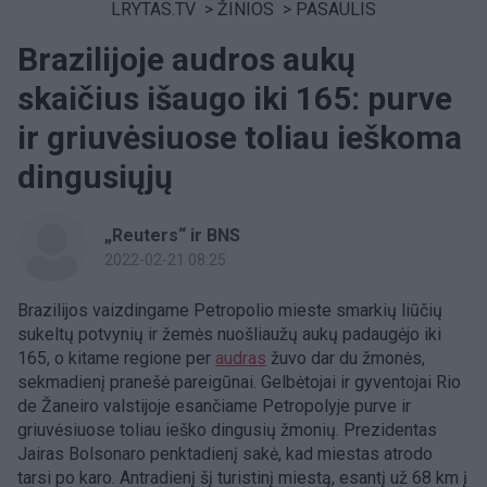
LRYTAS.TV
>
ŽINIOS
>
PASAULIS
Brazilijoje audros aukų
skaičius išaugo iki 165: purve
ir griuvėsiuose toliau ieškoma
dingusiųjų
„Reuters“ ir BNS
2022-02-21 08:25
Brazilijos vaizdingame Petropolio mieste smarkių liūčių
sukeltų potvynių ir žemės nuošliaužų aukų padaugėjo iki
165, o kitame regione per
audras
žuvo dar du žmonės,
sekmadienį pranešė pareigūnai. Gelbėtojai ir gyventojai Rio
de Žaneiro valstijoje esančiame Petropolyje purve ir
griuvėsiuose toliau ieško dingusių žmonių. Prezidentas
Jairas Bolsonaro penktadienį sakė, kad miestas atrodo
tarsi po karo. Antradienį šį turistinį miestą, esantį už 68 km į