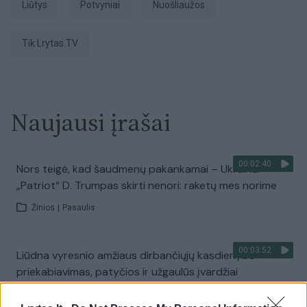
liūtys
potvyniai
nuošliaužos
tik Lrytas.TV
Naujausi įrašai
00:02:40
Nors teigė, kad šaudmenų pakankamai – Ukrainai
„Patriot“ D. Trumpas skirti nenori: raketų mes norime
Žinios
|
Pasaulis
00:03:52
Liūdna vyresnio amžiaus dirbančiųjų kasdienybė –
priekabiavimas, patyčios ir užgaulūs įvardžiai
Žinios
|
Lietuvos diena