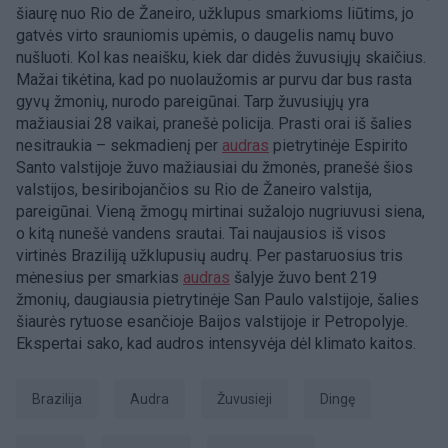
šiaurę nuo Rio de Žaneiro, užklupus smarkioms liūtims, jo
gatvės virto srauniomis upėmis, o daugelis namų buvo
nušluoti. Kol kas neaišku, kiek dar didės žuvusiųjų skaičius.
Mažai tikėtina, kad po nuolaužomis ar purvu dar bus rasta
gyvų žmonių, nurodo pareigūnai. Tarp žuvusiųjų yra
mažiausiai 28 vaikai, pranešė policija. Prasti orai iš šalies
nesitraukia – sekmadienį per
audras
pietrytinėje Espirito
Santo valstijoje žuvo mažiausiai du žmonės, pranešė šios
valstijos, besiribojančios su Rio de Žaneiro valstija,
pareigūnai. Vieną žmogų mirtinai sužalojo nugriuvusi siena,
o kitą nunešė vandens srautai. Tai naujausios iš visos
virtinės Braziliją užklupusių audrų. Per pastaruosius tris
mėnesius per smarkias
audras
šalyje žuvo bent 219
žmonių, daugiausia pietrytinėje San Paulo valstijoje, šalies
šiaurės rytuose esančioje Baijos valstijoje ir Petropolyje.
Ekspertai sako, kad audros intensyvėja dėl klimato kaitos.
Brazilija
Audra
žuvusieji
dingę