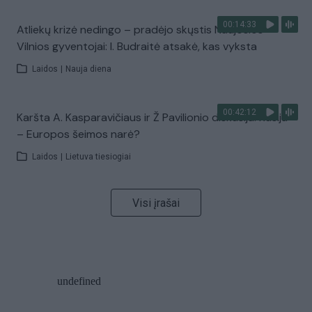
00:14:33
Atliekų krizė nedingo – pradėjo skųstis Naujosios
Vilnios gyventojai: I. Budraitė atsakė, kas vyksta
Laidos
|
Nauja diena
00:42:12
Karšta A. Kasparavičiaus ir Ž Pavilionio diskusija: Rusija
– Europos šeimos narė?
Laidos
|
Lietuva tiesiogiai
Visi įrašai