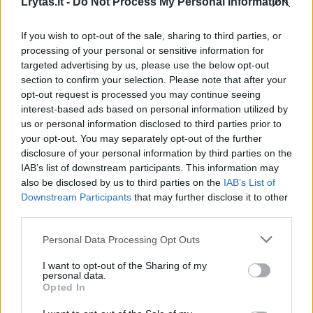
Lrytas.lt -
Do Not Process My Personal Information
00:00:29
Tailandą sukrėtė protu nesuvokiamas išpuolis:
If you wish to opt-out of the sale, sharing to third parties, or
paauglys nušovė senelius, 3 mokytojus ir 3 moksleivius
processing of your personal or sensitive information for
targeted advertising by us, please use the below opt-out
Žinios
|
Pasaulis
section to confirm your selection. Please note that after your
opt-out request is processed you may continue seeing
interest-based ads based on personal information utilized by
00:02:08
Aukštaitijos pučiamųjų orkestras Nyderlanduose
us or personal information disclosed to third parties prior to
apgynė čempionų vardą
your opt-out. You may separately opt-out of the further
disclosure of your personal information by third parties on the
Žinios
|
Lietuvos diena
IAB’s list of downstream participants. This information may
also be disclosed by us to third parties on the
IAB’s List of
Downstream Participants
that may further disclose it to other
Visi įrašai
third parties.
Personal Data Processing Opt Outs
I want to opt-out of the Sharing of my
Žiūrimiausi įrašai
personal data.
Opted In