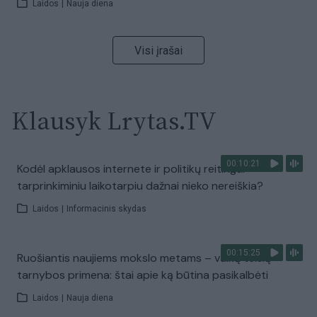
Laidos
|
Nauja diena
Visi įrašai
Klausyk Lrytas.TV
00:10:21
Kodėl apklausos internete ir politikų reitingai
tarprinkiminiu laikotarpiu dažnai nieko nereiškia?
Laidos
|
Informacinis skydas
00:15:25
Ruošiantis naujiems mokslo metams – vaikų teisių
tarnybos primena: štai apie ką būtina pasikalbėti
Laidos
|
Nauja diena