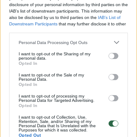
disclosure of your personal information by third parties on the
IAB’s list of downstream participants. This information may
00:00:30
Vaizdai iš tragiškos avarijos Vilniaus r.: dviejų moterų ir
also be disclosed by us to third parties on the
IAB’s List of
Downstream Participants
that may further disclose it to other
vaiko gyvybių išgelbėti nepavyko
third parties.
Žinios
|
Lietuvos diena
Personal Data Processing Opt Outs
I want to opt-out of the Sharing of my
00:00:57
Savaitės vidurys nusimato karštas: temperatūra kils iki
personal data.
32 laipsnių šilumos
Opted In
Žinios
|
Orai
I want to opt-out of the Sale of my
Personal Data.
Opted In
00:00:59
Nufilmavo, kaip patvino Vilniaus Vakarinis aplinkkelis:
I want to opt-out of processing my
Personal Data for Targeted Advertising.
vaizdas pribloškia
Opted In
Žinios
|
Lietuvos diena
I want to opt-out of Collection, Use,
Retention, Sale, and/or Sharing of my
Personal Data that Is Unrelated with the
Purposes for which it was collected.
00:00:55
Avarija Vilniuje: į stotelę įsirėžęs automobilis sužalojo
Opted Out