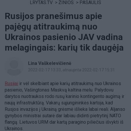
LRYTAS.TV
>
ŽINIOS
>
PASAULIS
Rusijos pranešimus apie
pajėgų atitraukimą nuo
Ukrainos pasienio JAV vadina
melagingais: karių tik daugėja
Lina Vaškelevičienė
2022-02-17 13:33
, atnaujinta 2022-02-17 15:31
Rusijai
ir vėl skelbiant apie karių atitraukimą nuo Ukrainos
pasienio, Vašingtonas Maskvą kaltina melu. Palydovu
darytos nuotraukos rodo rusų karinio kontingento augimą ir
naują infrastruktūrą. Vakarų sąjungininkės kartoja, kad
Rusjos invazijos į Ukrainą grėsmė išlieka labai reali. Aljanso
gynybos ministrai sutarė dar labiau didinti pietrytinį NATO
flangą. Lietuvos URM dar kartą paragino piliečius išvykti iš
Ukrainos.