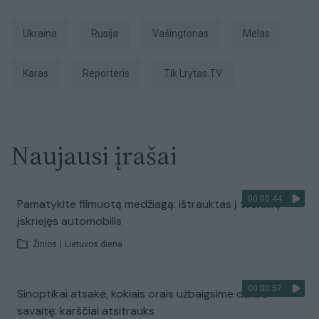
Ukraina
Rusija
Vašingtonas
melas
Karas
Reporteris
tik Lrytas.TV
Naujausi įrašai
00:00:44
Pamatykite filmuotą medžiagą: ištrauktas į tvenkinį
įskriejęs automobilis
Žinios
|
Lietuvos diena
00:00:57
Sinoptikai atsakė, kokiais orais užbaigsime darbo
savaitę: karščiai atsitrauks