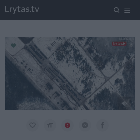
Paremkite Ukrainą