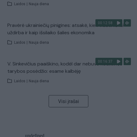
Laidos
|
Nauja diena
00:12:58
Pravėrė ukrainiečių pinigines: atsakė, kiek vidutiniškai
uždirba ir kaip išsilaiko šalies ekonomika
Laidos
|
Nauja diena
00:16:37
V. Sinkevičius paaiškino, kodėl dar nebuvo Koalicinės
tarybos posėdžio: esame kalbėję
Laidos
|
Nauja diena
Visi įrašai