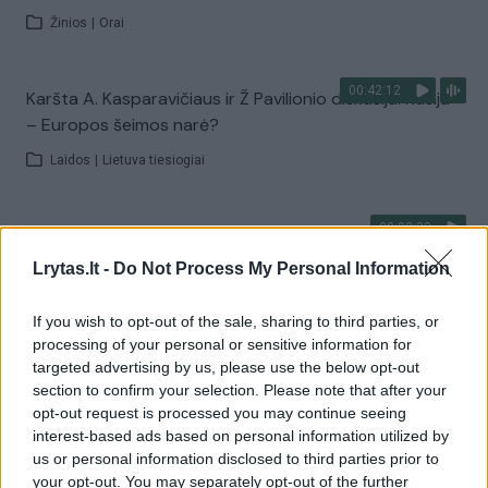
Žinios
|
Orai
00:42:12
Karšta A. Kasparavičiaus ir Ž Pavilionio diskusija: Rusija
– Europos šeimos narė?
Laidos
|
Lietuva tiesiogiai
00:02:33
Dėl rekordiškai žemo Dunojaus vandens lygio –
griežtos priemonės Vengrijoje: turistai įtūžę
Lrytas.lt -
Do Not Process My Personal Information
Žinios
|
Pasaulis
If you wish to opt-out of the sale, sharing to third parties, or
processing of your personal or sensitive information for
targeted advertising by us, please use the below opt-out
Visi įrašai
section to confirm your selection. Please note that after your
opt-out request is processed you may continue seeing
interest-based ads based on personal information utilized by
us or personal information disclosed to third parties prior to
Žiūrimiausi įrašai
your opt-out. You may separately opt-out of the further