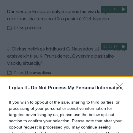
00:00:45
Dar vienoje Europos šalyje sumuštas visų laikų karščio
rekordas: čia temperatūra pasiekė 41,4 laipsnio
Žinios
|
Pasaulis
00:00:37
J. Olekas nelinkęs kritikuoti G. Nausėdos už neatvykimą
atsisveikinti su K. Prunskiene: „Gyvenime pasitaiko
visokių situacijų“
Žinios
|
Lietuvos diena
Lrytas.lt -
Do Not Process My Personal Information
00:41:28
L. Kontrimas, A. Lašas, A. Lyberytė: ko nesupranta
Mindaugas Sinkevičius?
If you wish to opt-out of the sale, sharing to third parties, or
processing of your personal or sensitive information for
Laidos
|
Lietuva tiesiogiai
targeted advertising by us, please use the below opt-out
section to confirm your selection. Please note that after your
opt-out request is processed you may continue seeing
Visi įrašai