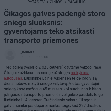
LRYTAS.TV
>
ŽINIOS
>
PASAULIS
Čikagos gatves padengė storo
sniego sluoksnis:
gyventojams teko atsikasti
transporto priemones
„Reuters“
2022-02-03 09:00
Trečiadienį (vasario 2 d.) „Reuters“ gautame vaizdo įraše
Čikagoje užfiksuotas sniege užstrigęs
mokyklinis
autobusas.
Liudininkė Lainie Augensen teigė, kad visą
dieną nebuvo matyti sniego valytuvų. Vietos gyventojai
sniegą kasė maždaug 45 minutes, kol autobusas ir kitos
įstrigusios transporto priemonės vėl galėjo pajudėti, teigė
liudininkė L. Augensen. Trečiadienio vakarą Čikagos ir
gatvių sanitarijos departamentas teigė, kad 287 druskos
barstytuvai dirbs per naktį ir pirmiausia sutelks pagrindinių