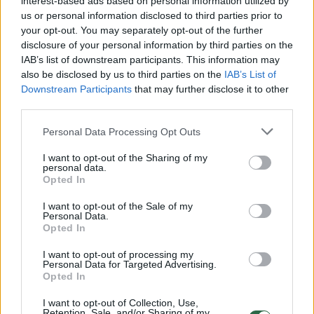
interest-based ads based on personal information utilized by
us or personal information disclosed to third parties prior to
your opt-out. You may separately opt-out of the further
disclosure of your personal information by third parties on the
Žiūrimiausi įrašai
IAB’s list of downstream participants. This information may
also be disclosed by us to third parties on the
IAB’s List of
Downstream Participants
that may further disclose it to other
third parties.
00:00:49
Pateikė daugiau detalių apie iš tėvų paimtus šešis
vaikus: jiems kilusi grėsmė
Personal Data Processing Opt Outs
Žinios
|
Lietuvos diena
I want to opt-out of the Sharing of my
personal data.
Opted In
00:00:30
Vaizdai iš tragiškos avarijos Vilniaus r.: dviejų moterų ir
I want to opt-out of the Sale of my
vaiko gyvybių išgelbėti nepavyko
Personal Data.
Opted In
Žinios
|
Lietuvos diena
I want to opt-out of processing my
Personal Data for Targeted Advertising.
Opted In
00:00:59
Nufilmavo, kaip patvino Vilniaus Vakarinis aplinkkelis:
vaizdas pribloškia
I want to opt-out of Collection, Use,
Retention, Sale, and/or Sharing of my