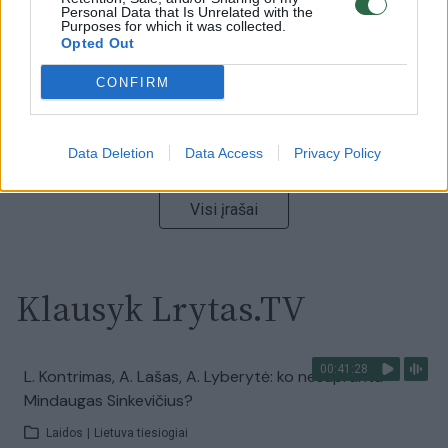
Personal Data that Is Unrelated with the
Žinios
|
Lietuvos diena
Purposes for which it was collected.
Opted Out
00:02:01
CONFIRM
„Pagarba pirmajai premjerei“: pasidalijo jautriais
prisiminimais apie Kazimierą Prunskienę
Žinios
|
Lietuvos diena
Data Deletion
Data Access
Privacy Policy
Visi įrašai
Klausyk Lrytas.TV
00:41:28
L. Kontrimas, A. Lašas, A. Lyberytė: ko nesupranta
Mindaugas Sinkevičius?
Laidos
|
Lietuva tiesiogiai