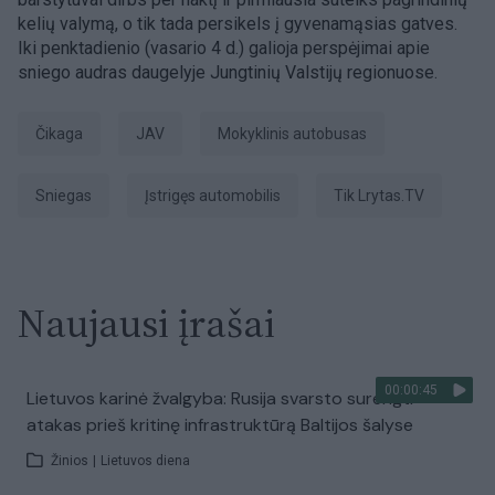
kelių valymą, o tik tada persikels į gyvenamąsias gatves.
Iki penktadienio (vasario 4 d.) galioja perspėjimai apie
sniego audras daugelyje Jungtinių Valstijų regionuose.
Čikaga
JAV
mokyklinis autobusas
Sniegas
įstrigęs automobilis
tik Lrytas.TV
Naujausi įrašai
00:00:45
Lietuvos karinė žvalgyba: Rusija svarsto surengti
atakas prieš kritinę infrastruktūrą Baltijos šalyse
Žinios
|
Lietuvos diena