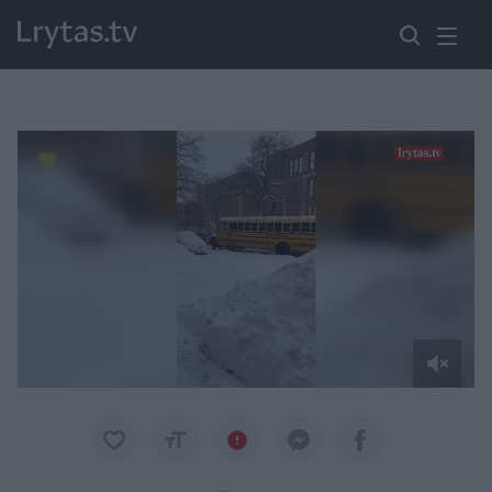
Paremkite Ukrainą