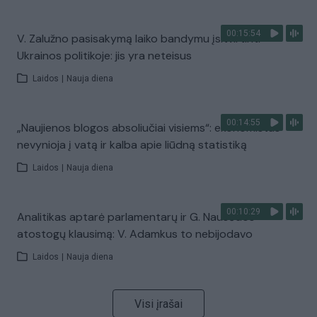
00:15:54
V. Zalužno pasisakymą laiko bandymu įsitvirtinti
Ukrainos politikoje: jis yra neteisus
Laidos
|
Nauja diena
00:14:55
„Naujienos blogos absoliučiai visiems“: ekonomistas
nevynioja į vatą ir kalba apie liūdną statistiką
Laidos
|
Nauja diena
00:10:29
Analitikas aptarė parlamentarų ir G. Nausėdos
atostogų klausimą: V. Adamkus to nebijodavo
Laidos
|
Nauja diena
Visi įrašai