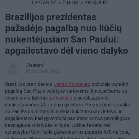
LRYTAS.TV
>
ŽINIOS
>
PASAULIS
Brazilijos prezidentas
pažadėjo pagalbą nuo liūčių
nukentėjusiam San Paului:
apgailestavo dėl vieno dalyko
„Reuters“
2022-02-02 09:06
Brazilijos prezidentas
Jairas Bolsonaro
pažadėjo suteikti
pagalbą San Paulo valstijos vietovėms, kovojančioms su
smarkiomis liūtimis,
potvyniais
ir nuošliaužomis,
nusinešusiomis 24 žmonių gyvybes. Prezidentas susitiko
su San Paulo merais iš sunkiai nukentėjusių vietovių ir
apgailestavo, kad gyventojai pasistatė namus pavojingose,
nesaugiose valstybės srityse. Laiške federalinei
vyriausybei San Paulo gubernatorius paprašė 470 milijonų
realų (apie 89 milijonus JAV dolerių), skirtų smarkių liūčių