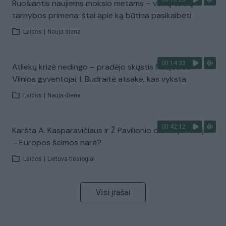
Ruošiantis naujiems mokslo metams – vaikų teisių
tarnybos primena: štai apie ką būtina pasikalbėti
Laidos
|
Nauja diena
00:14:33
Atliekų krizė nedingo – pradėjo skųstis Naujosios
Vilnios gyventojai: I. Budraitė atsakė, kas vyksta
Laidos
|
Nauja diena
00:42:12
Karšta A. Kasparavičiaus ir Ž Pavilionio diskusija: Rusija
– Europos šeimos narė?
Laidos
|
Lietuva tiesiogiai
Visi įrašai