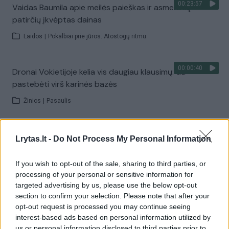
00:23:57
Vaidas Baumila apie meilės paieškas ir asmeninių
patirčių įkvėptas dainas
Laidos
|
Pokalbiai prie jūros. Atostogų ritmu
00:00:40
Dronai Vokietijoje kelia vis daugiau klausimų: du
pastebėti virš karinės bazės
Žinios
|
Pasaulis
00:03:38
Vilniaus savivaldybė atsisako rusų kalbos paslaugų:
Lrytas.lt -
Do Not Process My Personal Information
pokyčiai laukia ir mokyklose
If you wish to opt-out of the sale, sharing to third parties, or
Žinios
|
Lietuvos diena
processing of your personal or sensitive information for
targeted advertising by us, please use the below opt-out
section to confirm your selection. Please note that after your
Visi įrašai
opt-out request is processed you may continue seeing
interest-based ads based on personal information utilized by
us or personal information disclosed to third parties prior to