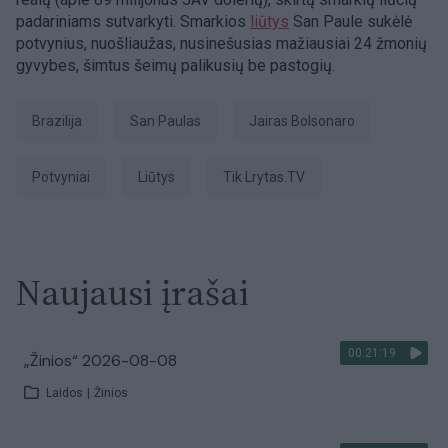
padariniams sutvarkyti. Smarkios
liūtys
San Paule sukėlė
potvynius, nuošliaužas, nusinešusias mažiausiai 24 žmonių
gyvybes, šimtus šeimų palikusių be pastogių.
Brazilija
San Paulas
Jairas Bolsonaro
potvyniai
liūtys
tik Lrytas.TV
Naujausi įrašai
00:21:19
„Žinios“ 2026-08-08
Laidos
|
Žinios