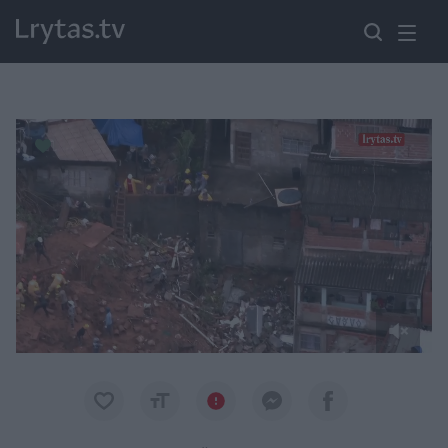
Paremkite Ukrainą