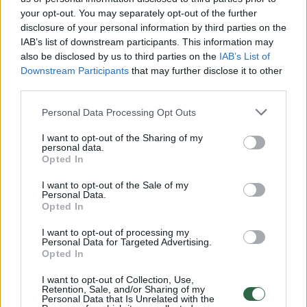
your opt-out. You may separately opt-out of the further
Žiūrimiausi įrašai
disclosure of your personal information by third parties on the
IAB’s list of downstream participants. This information may
also be disclosed by us to third parties on the
IAB’s List of
00:00:30
Downstream Participants
that may further disclose it to other
Vaizdai iš tragiškos avarijos Vilniaus r.: dviejų moterų ir
third parties.
vaiko gyvybių išgelbėti nepavyko
Personal Data Processing Opt Outs
Žinios
|
Lietuvos diena
I want to opt-out of the Sharing of my
personal data.
00:00:57
Savaitės vidurys nusimato karštas: temperatūra kils iki
Opted In
32 laipsnių šilumos
I want to opt-out of the Sale of my
Personal Data.
Žinios
|
Orai
Opted In
I want to opt-out of processing my
Personal Data for Targeted Advertising.
00:15:54
V. Zalužno pasisakymą laiko bandymu įsitvirtinti
Opted In
Ukrainos politikoje: jis yra neteisus
I want to opt-out of Collection, Use,
Laidos
|
Nauja diena
Retention, Sale, and/or Sharing of my
Personal Data that Is Unrelated with the