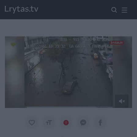
Paremkite Ukrainą