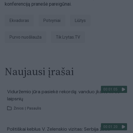
konferenciją pranešė pareigūnai.
Ekvadoras
potvyniai
liūtys
purvo nuošliauža
tik Lrytas.TV
Naujausi įrašai
00:01:05
Viduržemio jūra pasiekė rekordą: vanduo įkaito iki 33
laipsnių
Žinios
|
Pasaulis
00:01:20
Politiškai keblus V. Zelenskio vizitas: Serbija žada