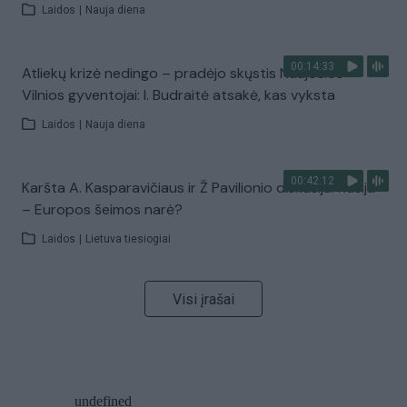
Laidos
|
Nauja diena
00:14:33
Atliekų krizė nedingo – pradėjo skųstis Naujosios
Vilnios gyventojai: I. Budraitė atsakė, kas vyksta
Laidos
|
Nauja diena
00:42:12
Karšta A. Kasparavičiaus ir Ž Pavilionio diskusija: Rusija
– Europos šeimos narė?
Laidos
|
Lietuva tiesiogiai
Visi įrašai