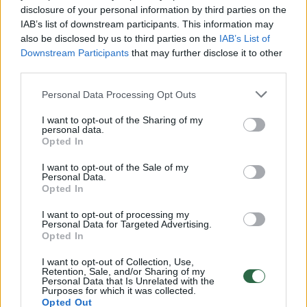
disclosure of your personal information by third parties on the
IAB’s list of downstream participants. This information may
00:00:30
Vaizdai iš tragiškos avarijos Vilniaus r.: dviejų moterų ir
also be disclosed by us to third parties on the
IAB’s List of
Downstream Participants
that may further disclose it to other
vaiko gyvybių išgelbėti nepavyko
third parties.
Žinios
|
Lietuvos diena
Personal Data Processing Opt Outs
I want to opt-out of the Sharing of my
00:00:57
Savaitės vidurys nusimato karštas: temperatūra kils iki
personal data.
32 laipsnių šilumos
Opted In
Žinios
|
Orai
I want to opt-out of the Sale of my
Personal Data.
Opted In
00:15:54
V. Zalužno pasisakymą laiko bandymu įsitvirtinti
I want to opt-out of processing my
Personal Data for Targeted Advertising.
Ukrainos politikoje: jis yra neteisus
Opted In
Laidos
|
Nauja diena
I want to opt-out of Collection, Use,
Retention, Sale, and/or Sharing of my
Personal Data that Is Unrelated with the
Purposes for which it was collected.
00:00:59
Nufilmavo, kaip patvino Vilniaus Vakarinis aplinkkelis:
Opted Out