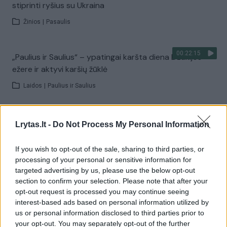
stiprinti ryšius su Ukraina
Žinios
|
Pasaulis
00:22:15
„Paulius ir Saulius“ – ypatingai karšta diena Dzūkijos
ežere ir aktyvi karšių žūklė
Laidos
|
Paulius ir Saulius
00:00:34
Kyjivas po naktinės atakos: liepsnos apėmė pastatus
Lrytas.lt -
Do Not Process My Personal Information
Žinios
|
Pasaulis
If you wish to opt-out of the sale, sharing to third parties, or
processing of your personal or sensitive information for
Visi įrašai
targeted advertising by us, please use the below opt-out
section to confirm your selection. Please note that after your
opt-out request is processed you may continue seeing
interest-based ads based on personal information utilized by
Žiūrimiausi įrašai
us or personal information disclosed to third parties prior to
your opt-out. You may separately opt-out of the further