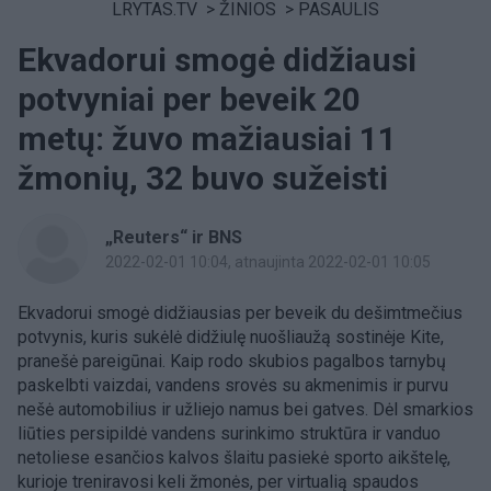
LRYTAS.TV
>
ŽINIOS
>
PASAULIS
Ekvadorui smogė didžiausi
potvyniai per beveik 20
metų: žuvo mažiausiai 11
žmonių, 32 buvo sužeisti
„Reuters“ ir BNS
2022-02-01 10:04
, atnaujinta 2022-02-01 10:05
Ekvadorui smogė didžiausias per beveik du dešimtmečius
potvynis, kuris sukėlė didžiulę nuošliaužą sostinėje Kite,
pranešė pareigūnai. Kaip rodo skubios pagalbos tarnybų
paskelbti vaizdai, vandens srovės su akmenimis ir purvu
nešė automobilius ir užliejo namus bei gatves. Dėl smarkios
liūties persipildė vandens surinkimo struktūra ir vanduo
netoliese esančios kalvos šlaitu pasiekė sporto aikštelę,
kurioje treniravosi keli žmonės, per virtualią spaudos