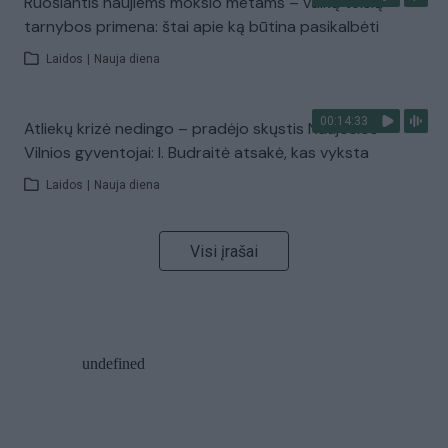
Ruošiantis naujiems mokslo metams – vaikų teisių
tarnybos primena: štai apie ką būtina pasikalbėti
Laidos
|
Nauja diena
00:14:33
Atliekų krizė nedingo – pradėjo skųstis Naujosios
Vilnios gyventojai: I. Budraitė atsakė, kas vyksta
Laidos
|
Nauja diena
Visi įrašai