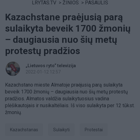
LRYTAS.TV
>
ŽINIOS
>
PASAULIS
Kazachstane praėjusią parą
sulaikyta beveik 1700 žmonių
– daugiausia nuo šių metų
protestų pradžios
„Lietuvos ryto“ televizija
2022-01-12 12:57
Kazachstano mieste Almatoje praėjusią parą sulaikyta
beveik 1700 žmonių – daugiausia nuo šių metų protestų
pradžios. Almatos valdžia sulaikytuosius vadina
plėšikautojais ir nusikaltėliais. Iš viso sulaikyta per 12 tūkst.
žmonių.
Kazachstanas
sulaikyti
protestai