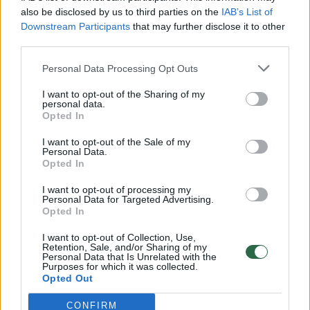
Žinios
|
Lietuvos diena
also be disclosed by us to third parties on the
IAB’s List of
Downstream Participants
that may further disclose it to other
third parties.
00:00:57
Savaitės vidurys nusimato karštas: temperatūra kils iki
Personal Data Processing Opt Outs
32 laipsnių šilumos
I want to opt-out of the Sharing of my
Žinios
|
Orai
personal data.
Opted In
00:15:54
V. Zalužno pasisakymą laiko bandymu įsitvirtinti
I want to opt-out of the Sale of my
Personal Data.
Ukrainos politikoje: jis yra neteisus
Opted In
Laidos
|
Nauja diena
I want to opt-out of processing my
Personal Data for Targeted Advertising.
Opted In
00:05:25
K. Prunskienės brolis prisiminė jaudinančią akimirką
I want to opt-out of Collection, Use,
prieš mirtį: „Tai buvo simbolinis mūsų pagerbimo
Retention, Sale, and/or Sharing of my
Personal Data that Is Unrelated with the
ženklas“
Purposes for which it was collected.
Opted Out
Žinios
|
Lietuvos diena
CONFIRM