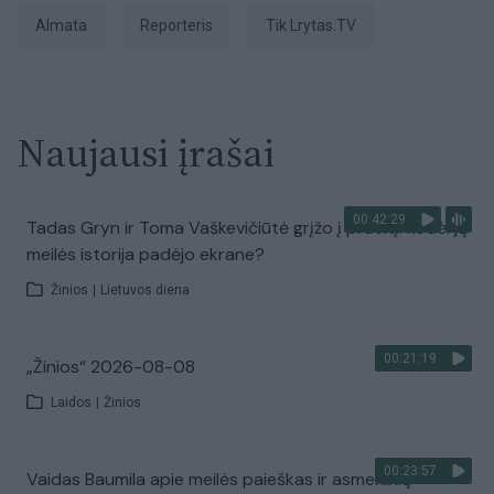
Almata
Reporteris
tik Lrytas.TV
Naujausi įrašai
00:42:29
Tadas Gryn ir Toma Vaškevičiūtė grįžo į praeitį: kodėl jų
meilės istorija padėjo ekrane?
Žinios
|
Lietuvos diena
00:21:19
„Žinios“ 2026-08-08
Laidos
|
Žinios
00:23:57
Vaidas Baumila apie meilės paieškas ir asmeninių