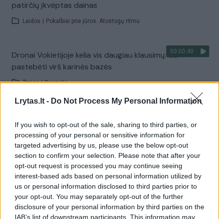
patirčių įkvėptas dainas
Laidos
|
Pokalbiai prie jūros. Atostogų ritmu
00:00:40
Dronai Vokietijoje kelia vis daugiau klausimų: du
pastebėti virš karinės bazės
Žinios
|
Pasaulis
Lrytas.lt -
Do Not Process My Personal Information
Visi įrašai
If you wish to opt-out of the sale, sharing to third parties, or
processing of your personal or sensitive information for
targeted advertising by us, please use the below opt-out
Žiūrimiausi įrašai
section to confirm your selection. Please note that after your
opt-out request is processed you may continue seeing
interest-based ads based on personal information utilized by
us or personal information disclosed to third parties prior to
00:00:30
Vaizdai iš tragiškos avarijos Vilniaus r.: dviejų moterų ir
your opt-out. You may separately opt-out of the further
disclosure of your personal information by third parties on the
vaiko gyvybių išgelbėti nepavyko
IAB’s list of downstream participants. This information may