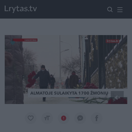
Paremkite Ukrainą