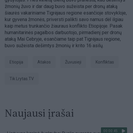
žmonių žuvo ir dar daug buvo sužeista per dronų ataką
šiaurės vakariniame Tigrėjaus regione esančioje stovykloje,
kur gyvena žmonės, priversti palikti savo namus dėl ilgiau
kaip metus trunkančio žiauraus konflikto Etiopijoje. Pasak
humanitarinės pagalbos darbuotojo, pirmadienį per dronų
ataką Mai Cebryje, esančiame taip pat Tigrėjaus regione,
buvo sužeista dešimtys žmonių ir krito 16 asilų.
Etiopija
atakos
žuvusieji
Konfliktas
tik Lrytas.TV
Naujausi įrašai
00:00:45