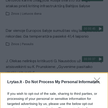
Lietuvos karinė žvalgyba: Rusija svarsto surengti
atakas prieš kritinę infrastruktūrą Baltijos šalyse
Žinios
|
Lietuvos diena
00:00:45
Dar vienoje Europos šalyje sumuštas visų laikų karščio
rekordas: čia temperatūra pasiekė 41,4 laipsnio
Žinios
|
Pasaulis
00:00:37
J. Olekas nelinkęs kritikuoti G. Nausėdos už neatvykimą
atsisveikinti su K. Prunskiene: „Gyvenime pasitaiko
visokių situacijų“
Žinios
|
Lietuvos diena
Lrytas.lt -
Do Not Process My Personal Information
If you wish to opt-out of the sale, sharing to third parties, or
00:41:28
L. Kontrimas, A. Lašas, A. Lyberytė: ko nesupranta
processing of your personal or sensitive information for
Mindaugas Sinkevičius?
targeted advertising by us, please use the below opt-out