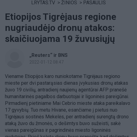
LRYTAS.TV
>
ŽINIOS
>
PASAULIS
Etiopijos Tigrėjaus regione
nugriaudėjo dronų atakos:
skaičiuojama 19 žuvusiųjų
„Reuters“ ir BNS
2022-01-12 08:47
Viename Etiopijos karo nuniokotame Tigrėjaus regiono
mieste per dvi pastarąsias dienas įvykusias dronų atakas
žuvo 19 civilių, antradienį naujienų agentūrai AFP pranešė
humanitarinės pagalbos darbuotojai ir ligoninės pareigūnai.
Pirmadienį pietiniame Mai Cebrio mieste ataka pareikalavo
17 gyvybių. Tuo metu Hivane, esančiame į pietus nuo
Tigrėjaus sostinės Mekelės, per antradienį surengtą drono
ataką žuvo du žmonės, o dešimtys buvo sužeisti, sakė
vienas pareigūnas ir pagrindinės miesto ligoninės
gydytojas. Prieš keletą dienų buvo pranešta, kad dešimtys