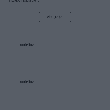
Laidos
|
Nauja diena
Visi įrašai