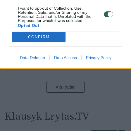
I want to opt-out of Collection, Use,
Retention, Sale, and/or Sharing of my
00:00:59
Nufilmavo, kaip patvino Vilniaus Vakarinis aplinkkelis:
Personal Data that Is Unrelated with the
vaizdas pribloškia
Purposes for which it was collected.
Opted Out
Žinios
|
Lietuvos diena
CONFIRM
00:02:01
„Pagarba pirmajai premjerei“: pasidalijo jautriais
prisiminimais apie Kazimierą Prunskienę
Data Deletion
Data Access
Privacy Policy
Žinios
|
Lietuvos diena
Visi įrašai
Klausyk Lrytas.TV