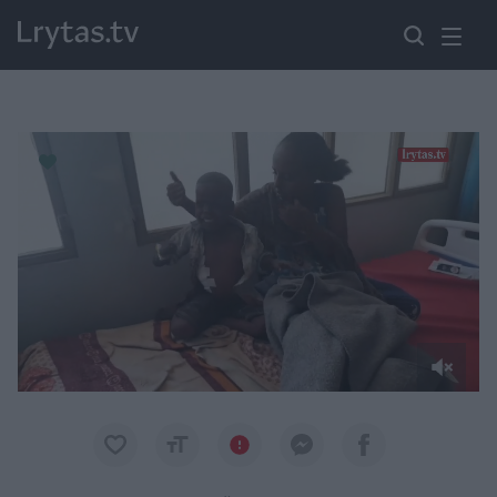
Paremkite Ukrainą