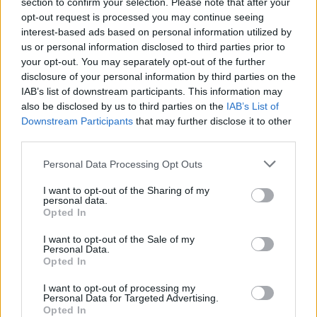
section to confirm your selection. Please note that after your
Laidos
|
Lietuva tiesiogiai
opt-out request is processed you may continue seeing
interest-based ads based on personal information utilized by
us or personal information disclosed to third parties prior to
Visi įrašai
your opt-out. You may separately opt-out of the further
disclosure of your personal information by third parties on the
IAB’s list of downstream participants. This information may
also be disclosed by us to third parties on the
IAB’s List of
Žiūrimiausi įrašai
Downstream Participants
that may further disclose it to other
third parties.
Personal Data Processing Opt Outs
00:00:49
Pateikė daugiau detalių apie iš tėvų paimtus šešis
vaikus: jiems kilusi grėsmė
I want to opt-out of the Sharing of my
personal data.
Opted In
Žinios
|
Lietuvos diena
I want to opt-out of the Sale of my
Personal Data.
00:00:30
Vaizdai iš tragiškos avarijos Vilniaus r.: dviejų moterų ir
Opted In
vaiko gyvybių išgelbėti nepavyko
I want to opt-out of processing my
Personal Data for Targeted Advertising.
Žinios
|
Lietuvos diena
Opted In