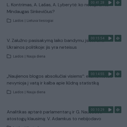
00:41:28
L. Kontrimas, A. Lašas, A. Lyberytė: ko nesupranta
Mindaugas Sinkevičius?
Laidos
|
Lietuva tiesiogiai
00:15:54
V. Zalužno pasisakymą laiko bandymu įsitvirtinti
Ukrainos politikoje: jis yra neteisus
Laidos
|
Nauja diena
00:14:55
„Naujienos blogos absoliučiai visiems“: ekonomistas
nevynioja į vatą ir kalba apie liūdną statistiką
Laidos
|
Nauja diena
00:10:29
Analitikas aptarė parlamentarų ir G. Nausėdos
atostogų klausimą: V. Adamkus to nebijodavo