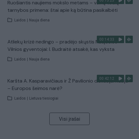
00:15:25
Ruošiantis naujiems mokslo metams – vaikų teisių
tarnybos primena: štai apie ką būtina pasikalbėti
Laidos
|
Nauja diena
00:14:33
Atliekų krizė nedingo – pradėjo skųstis Naujosios
Vilnios gyventojai: I. Budraitė atsakė, kas vyksta
Laidos
|
Nauja diena
00:42:12
Karšta A. Kasparavičiaus ir Ž Pavilionio diskusija: Rusija
– Europos šeimos narė?
Laidos
|
Lietuva tiesiogiai
Visi įrašai