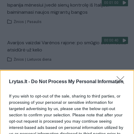
00:01:00
Ispanija mėnesiui įvedė sienų kontrolę iš Italijos:
baiminamasi naujos migrantų bangos
Žinios
|
Pasaulis
00:00:40
Avarijos vaizdai Varėnos rajone: po smūgio automobilis
atsidūrė už kelio
Žinios
|
Lietuvos diena
00:01:05
Viduržemio jūra pasiekė rekordą: vanduo įkaito iki 33
Lrytas.lt -
Do Not Process My Personal Information
laipsnių
If you wish to opt-out of the sale, sharing to third parties, or
Žinios
|
Pasaulis
processing of your personal or sensitive information for
targeted advertising by us, please use the below opt-out
section to confirm your selection. Please note that after your
Visi įrašai
opt-out request is processed you may continue seeing
interest-based ads based on personal information utilized by
us or personal information disclosed to third parties prior to