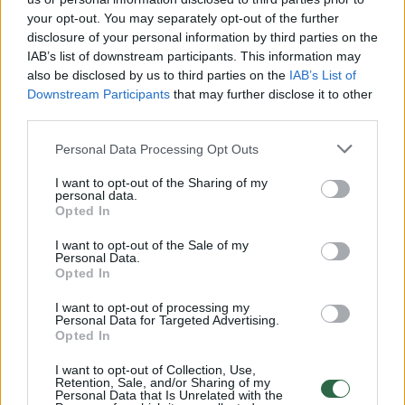
your opt-out. You may separately opt-out of the further
Žiūrimiausi įrašai
disclosure of your personal information by third parties on the
IAB’s list of downstream participants. This information may
also be disclosed by us to third parties on the
IAB’s List of
Downstream Participants
that may further disclose it to other
00:00:30
Vaizdai iš tragiškos avarijos Vilniaus r.: dviejų moterų ir
third parties.
vaiko gyvybių išgelbėti nepavyko
Personal Data Processing Opt Outs
Žinios
|
Lietuvos diena
I want to opt-out of the Sharing of my
personal data.
00:00:57
Opted In
Savaitės vidurys nusimato karštas: temperatūra kils iki
32 laipsnių šilumos
I want to opt-out of the Sale of my
Personal Data.
Žinios
|
Orai
Opted In
I want to opt-out of processing my
Personal Data for Targeted Advertising.
00:15:54
V. Zalužno pasisakymą laiko bandymu įsitvirtinti
Opted In
Ukrainos politikoje: jis yra neteisus
I want to opt-out of Collection, Use,
Laidos
|
Nauja diena
Retention, Sale, and/or Sharing of my
Personal Data that Is Unrelated with the