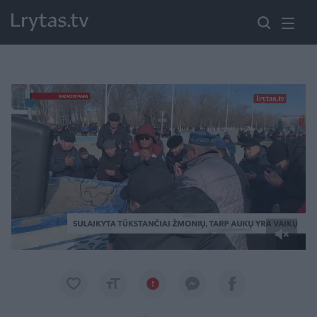
Paremkite Ukrainą