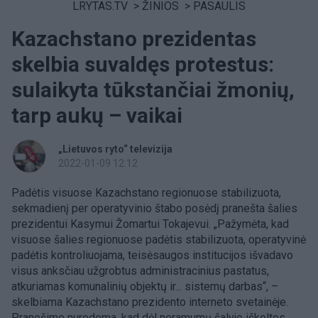
LRYTAS.TV
>
ŽINIOS
>
PASAULIS
Kazachstano prezidentas
skelbia suvaldęs protestus:
sulaikyta tūkstančiai žmonių,
tarp aukų – vaikai
„Lietuvos ryto“ televizija
2022-01-09 12:12
Padėtis visuose Kazachstano regionuose stabilizuota,
sekmadienį per operatyvinio štabo posėdį pranešta šalies
prezidentui Kasymui Žomartui Tokajevui. „Pažymėta, kad
visuose šalies regionuose padėtis stabilizuota, operatyvinė
padėtis kontroliuojama, teisėsaugos institucijos išvadavo
visus anksčiau užgrobtus administracinius pastatus,
atkuriamas komunalinių objektų ir... sistemų darbas“, –
skelbiama Kazachstano prezidento interneto svetainėje.
Pranešime nurodoma, kad dėl neramumų šalyje iškeltos