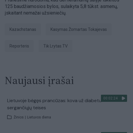
125 baudžiamosios bylos, sulaikyta 5,8 tūkst. asmenų,
įskaitant nemažai užsieniečių.
Kazachstanas
Kasymas Žomartas Tokajevas
Reporteris
tik Lrytas.TV
Naujausi įrašai
00:02:24
Lietuvoje bėgęs prancūzas: kova už diabetu
sergančiųjų teises
Žinios
|
Lietuvos diena